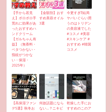
【手から若見
【金額別】おす
今更すぎ⁉︎結局
え】ボロボロ手
すめ美容オイル
ヤバいぐらい潤
荒れに効果があ
3選
うのはトリデン
ったおすすめハ
の美容液でした
ンドクリーム
#コスメ #美容
【ガルちゃん有
#スキンケア #
益】（無香料・
おすすめ #韓国
ベタつかない・
コスメ
指紋がつかな
い・保湿・
2025年）
【高保湿ファン
何故話題になら
乾燥した手にお
デ5選】秋冬お
ない…？ニキビ
すすめのこのア