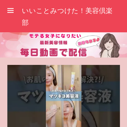
コ
いいことみつけた！美容倶楽
ン
テ
部
ン
ツ
へ
ス
キ
ッ
プ