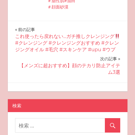
＃脂性肌#油田
＃顔面砂漠
投
前の記事
これ使ったら戻れない…ガチ推しクレンジング
稿
#クレンジング #クレンジングおすすめ #クレン
ジングオイル #毛穴 #スキンケア #upu #ウプ
ナ
次の記事
ビ
【メンズに超おすすめ】顔のテカリ防止アイテ
ム3選
ゲ
ー
2025-08-05
miyu
おすすめスキンケア
シ
検索
ョ
ン