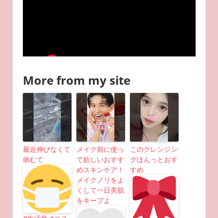
More from my site
最近伸びなくて
メイク前に使っ
このクレンジン
病むて
て欲しいおすす
グほんっとおす
めスキンケア！
すめ
メイクノリをよ
くして一日美肌
をキープよ