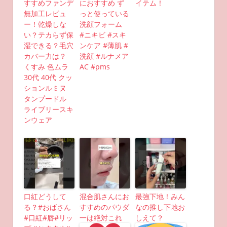
すすめファンデ
におすすめ ず
イテム！
無加工レビュ
っと使っている
ー！乾燥しな
洗顔フォーム
い？テカらず保
#ニキビ #スキ
湿できる？毛穴
ンケア #薄肌 #
カバー力は？
洗顔 #ルナメア
くすみ 色ムラ
AC #pms
30代 40代 クッ
ションルミヌ
タンプードル
ライブリースキ
ンウェア
口紅どうして
混合肌さんにお
最強下地！みん
る？#おばさん
すすめのパウダ
なの推し下地お
#口紅#唇#リッ
一は絶対これ
しえて？