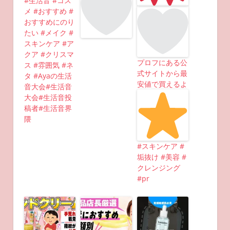
#生活音 #コス
メ #おすすめ #
おすすめにのり
たい #メイク #
スキンケア #ア
クア #クリスマ
プロフにある公
ス #雰囲気 #ネ
式サイトから最
タ #Ayaの生活
安値で買えるよ
音大会#生活音
大会#生活音投
稿者#生活音界
隈
#スキンケア #
垢抜け #美容 #
クレンジング
#pr