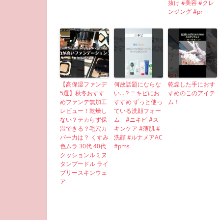
抜け #美容 #クレ
ンジング #pr
【高保湿ファンデ
何故話題にならな
乾燥した手におす
5選】秋冬おすす
い…？ニキビにお
すめのこのアイテ
めファンデ無加工
すすめ ずっと使っ
ム！
レビュー！乾燥し
ている洗顔フォー
ない？テカらず保
ム #ニキビ #ス
湿できる？毛穴カ
キンケア #薄肌 #
バー力は？ くすみ
洗顔 #ルナメアAC
色ムラ 30代 40代
#pms
クッションルミヌ
タンプードル ライ
ブリースキンウェ
ア