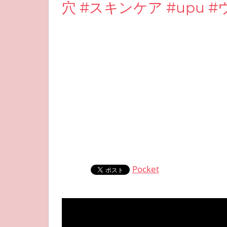
穴 #スキンケア #upu #
Pocket