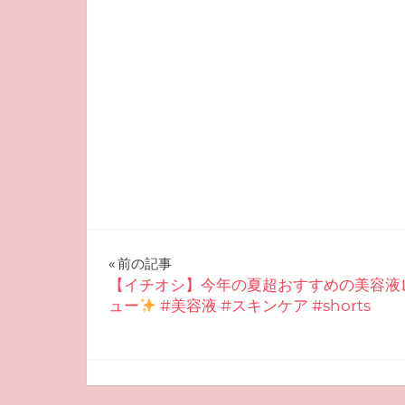
投
前の記事
【イチオシ】今年の夏超おすすめの美容液
稿
ュー
#美容液 #スキンケア #shorts
ナ
ビ
2025-08-05
miyu
おすすめスキンケア