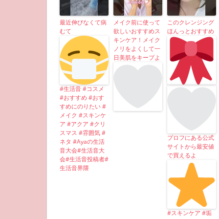
最近伸びなくて病
メイク前に使って
このクレンジング
むて
欲しいおすすめス
ほんっとおすすめ
キンケア！メイク
ノリをよくして一
日美肌をキープよ
#生活音 #コスメ
#おすすめ #おす
すめにのりたい #
メイク #スキンケ
ア #アクア #クリ
スマス #雰囲気 #
プロフにある公式
ネタ #Ayaの生活
サイトから最安値
音大会#生活音大
で買えるよ
会#生活音投稿者#
生活音界隈
#スキンケア #垢