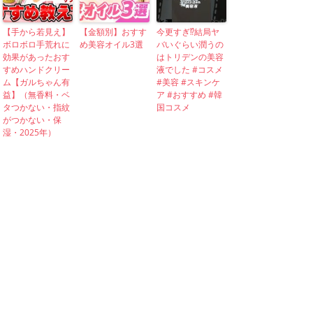
【手から若見え】
【金額別】おすす
今更すぎ⁉︎結局ヤ
ボロボロ手荒れに
め美容オイル3選
バいぐらい潤うの
効果があったおす
はトリデンの美容
すめハンドクリー
液でした #コスメ
ム【ガルちゃん有
#美容 #スキンケ
益】（無香料・ベ
ア #おすすめ #韓
タつかない・指紋
国コスメ
がつかない・保
湿・2025年）