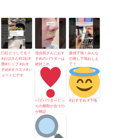
口紅どうしてる？
混合肌さんにおす
最強下地！みんな
#おばさん#口紅#
すめのパウダ一は
の推し下地おしえ
唇#リップ #おす
絶対これ
て？
すめ#オススメ#シ
ョートビデオ
バズパウダーどっ
#おすすめ #下地
ちの種類が合うの
か検証