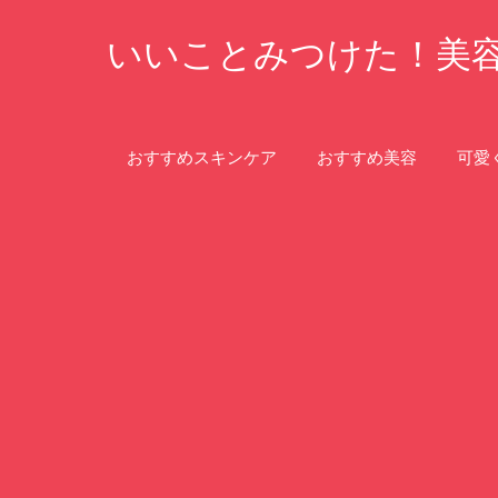
コ
いいことみつけた！美
ン
テ
ン
ツ
おすすめスキンケア
おすすめ美容
可愛
へ
ス
キ
ッ
プ