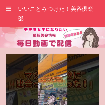
コ
いいことみつけた！美容倶楽
ン
テ
部
ン
ツ
へ
ス
キ
ッ
プ