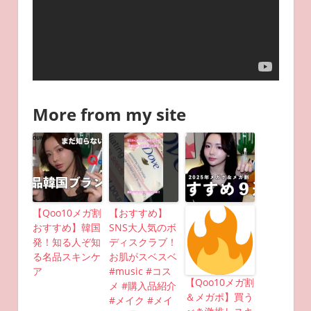
More from my site
【Qoo10メガ割
【おすすめ】
おすすめ】韓国
SNS大人気のボ
発！知る人ぞ知
ディスクラブ！
る名品スキンケ
お肌がスベスベ
ア
#music #コス
【Qoo10メガ割
メ #購入品紹介
＆メガポ】買う
#メイク #メイ