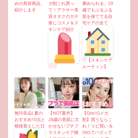
めの美容商品、
ガ割これ買っ
褒められる。29
紹介します
て！アラサー美
歳でもぷるぷる
容オタクのガチ
肌を保ててる自
推しコスメ＆ス
宅ケアの全て
キンケア紹介
♡【スキンケア
♡♡
ルーティン】
無印良品) 夏の
【NOT案件】
【Qoo10メガ
おすすめ10点と
28歳の美肌に欠
割】買うならこ
模様替えした日
かせないプチプ
れ！リピ買い &
ラスキンケア購
SNSでバズって