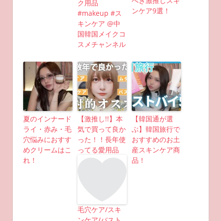
べき激推しスキ
ク用品
ンケア9選！
#makeup #ス
キンケア @中
国韓国メイクコ
スメチャンネル
夏のインナード
【激推し!!】本
【韓国通が選
ライ・赤み・毛
気で買って良か
ぶ】韓国旅行で
穴悩みにおすす
った！！長年使
おすすめのお土
めクリームはこ
ってる愛用品
産スキンケア商
れ！
品！
毛穴ケア/スキ
ンケア/バスト