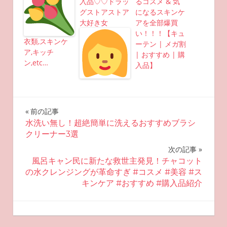
入品♡♡ドラッ
るコスメ & 気
グストアストア
になるスキンケ
大好き女
アを全部爆買
い！！！【キュ
衣類,スキンケ
ーテン | メガ割
ア,キッチ
| おすすめ | 購
ン,etc…
入品】
投
前の記事
水洗い無し！超絶簡単に洗えるおすすめブラシ
稿
クリーナー3選
ナ
次の記事
風呂キャン民に新たな救世主発見！チャコット
ビ
の水クレンジングが革命すぎ #コスメ #美容 #ス
キンケア #おすすめ #購入品紹介
ゲ
ー
2025-07-11
miyu
おすすめスキンケア