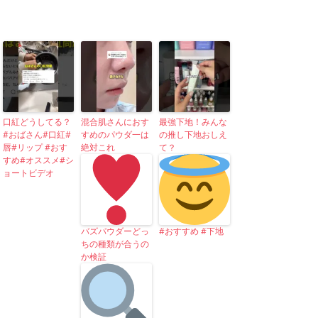
口紅どうしてる？
混合肌さんにおす
最強下地！みんな
#おばさん#口紅#
すめのパウダ一は
の推し下地おしえ
唇#リップ #おす
絶対これ
て？
すめ#オススメ#シ
ョートビデオ
バズパウダーどっ
#おすすめ #下地
ちの種類が合うの
か検証