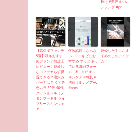
抜け #美容 #クレ
ンジング #pr
【高保湿ファンデ
何故話題にならな
乾燥した手におす
5選】秋冬おすす
い…？ニキビにお
すめのこのアイテ
めファンデ無加工
すすめ ずっと使っ
ム！
レビュー！乾燥し
ている洗顔フォー
ない？テカらず保
ム #ニキビ #ス
湿できる？毛穴カ
キンケア #薄肌 #
バー力は？ くすみ
洗顔 #ルナメアAC
色ムラ 30代 40代
#pms
クッションルミヌ
タンプードル ライ
ブリースキンウェ
ア