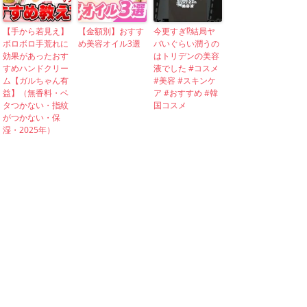
【手から若見え】
【金額別】おすす
今更すぎ⁉︎結局ヤ
ボロボロ手荒れに
め美容オイル3選
バいぐらい潤うの
効果があったおす
はトリデンの美容
すめハンドクリー
液でした #コスメ
ム【ガルちゃん有
#美容 #スキンケ
益】（無香料・ベ
ア #おすすめ #韓
タつかない・指紋
国コスメ
がつかない・保
湿・2025年）