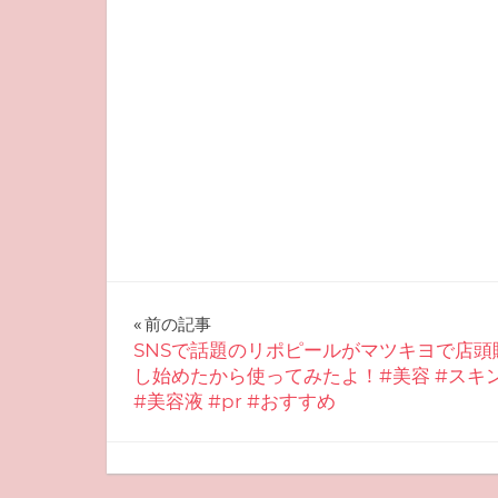
投
前の記事
SNSで話題のリポピールがマツキヨで店頭
稿
し始めたから使ってみたよ！#美容 #スキ
#美容液 #pr #おすすめ
ナ
ビ
2025-07-11
miyu
おすすめスキンケア