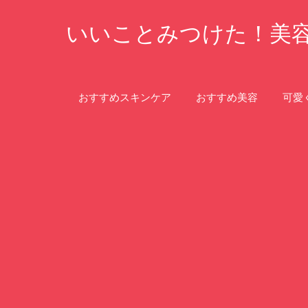
コ
いいことみつけた！美
ン
テ
ン
ツ
おすすめスキンケア
おすすめ美容
可愛
へ
ス
キ
ッ
プ