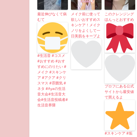
最近伸びなくて病
メイク前に使って
このクレンジング
むて
欲しいおすすめス
ほんっとおすすめ
キンケア！メイク
ノリをよくして一
日美肌をキープよ
#生活音 #コスメ
#おすすめ #おす
すめにのりたい #
メイク #スキンケ
ア #アクア #クリ
スマス #雰囲気 #
プロフにある公式
ネタ #Ayaの生活
サイトから最安値
音大会#生活音大
で買えるよ
会#生活音投稿者#
生活音界隈
#スキンケア #垢