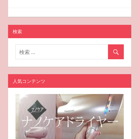
ゲ
2025-04-19
miyu
おすすめスキンケア
ー
検索
シ
ョ
ン
人気コンテンツ