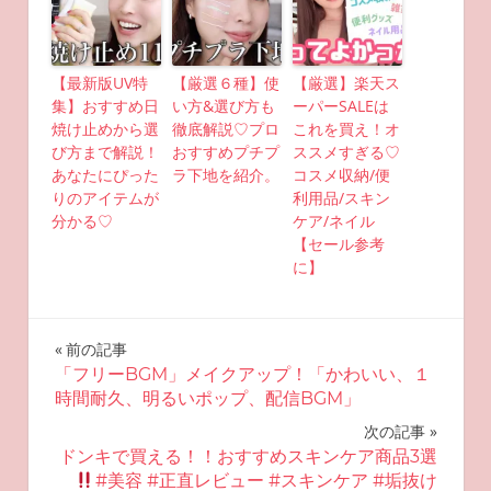
【最新版UV特
【厳選６種】使
【厳選】楽天ス
集】おすすめ日
い方&選び方も
ーパーSALEは
焼け止めから選
徹底解説♡プロ
これを買え！オ
び方まで解説！
おすすめプチプ
ススメすぎる♡
あなたにぴった
ラ下地を紹介。
コスメ収納/便
りのアイテムが
利用品/スキン
分かる♡
ケア/ネイル
【セール参考
に】
投
前の記事
「フリーBGM」メイクアップ！「かわいい、１
稿
時間耐久、明るいポップ、配信BGM」
ナ
次の記事
ドンキで買える！！おすすめスキンケア商品3選
ビ
#美容 #正直レビュー #スキンケア #垢抜け