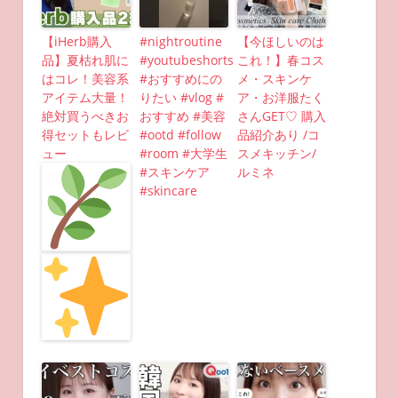
【iHerb購入
#nightroutine
【今ほしいのは
品】夏枯れ肌に
#youtubeshorts
これ！】春コス
はコレ！美容系
#おすすめにの
メ・スキンケ
アイテム大量！
りたい #vlog #
ア・お洋服たく
絶対買うべきお
おすすめ #美容
さんGET♡ 購入
得セットもレビ
#ootd #follow
品紹介あり /コ
ュー
#room #大学生
スメキッチン/
#スキンケア
ルミネ
#skincare