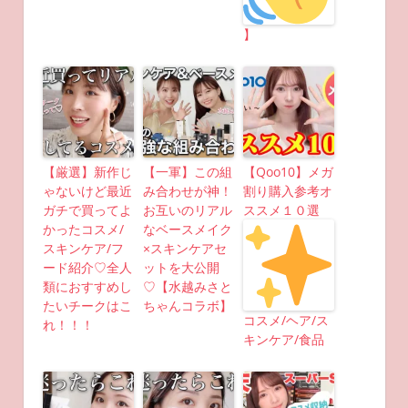
】
【厳選】新作じ
【一軍】この組
【Qoo10】メガ
ゃないけど最近
み合わせが神！
割り購入参考オ
ガチで買ってよ
お互いのリアル
ススメ１０選
かったコスメ/
なベースメイク
スキンケア/フ
×スキンケアセ
ード紹介♡全人
ットを大公開
類におすすめし
♡【水越みさと
たいチークはこ
ちゃんコラボ】
コスメ/ヘア/ス
れ！！！
キンケア/食品