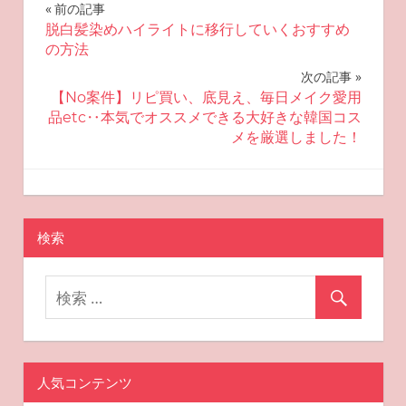
投
前の記事
脱白髪染めハイライトに移行していくおすすめ
稿
の方法
ナ
次の記事
【No案件】リピ買い、底見え、毎日メイク愛用
ビ
品etc‥本気でオススメできる大好きな韓国コス
メを厳選しました！
ゲ
ー
2025-09-10
miyu
おすすめ美容
シ
検索
ョ
ン
人気コンテンツ