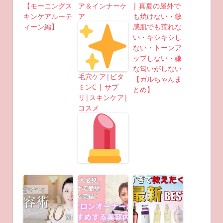
【モーニングス
ア＆インナーケ
| 真夏の屋外で
キンケアルーテ
ア
も焼けない・敏
ィーン編】
感肌でも荒れな
い・キシキシし
ない・トーンア
ップしない・嫌
な匂いがしない
毛穴ケア|ビタ
【ガルちゃんま
ミンC | サプ
とめ】
リ|スキンケア|
コスメ