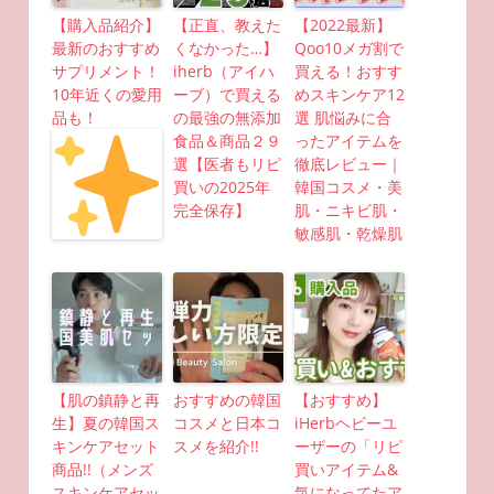
【購入品紹介】
【正直、教えた
【2022最新】
最新のおすすめ
くなかった…】
Qoo10メガ割で
サプリメント！
iherb（アイハ
買える！おすす
10年近くの愛用
ーブ）で買える
めスキンケア12
品も！
の最強の無添加
選 肌悩みに合
食品＆商品２９
ったアイテムを
選【医者もリピ
徹底レビュー｜
買いの2025年
韓国コスメ・美
完全保存】
肌・ニキビ肌・
敏感肌・乾燥肌
【肌の鎮静と再
おすすめの韓国
【おすすめ】
生】夏の韓国ス
コスメと日本コ
iHerbヘビーユ
キンケアセット
スメを紹介!!
ーザーの「リピ
商品!!（メンズ
買いアイテム&
スキンケアセッ
気になってたア