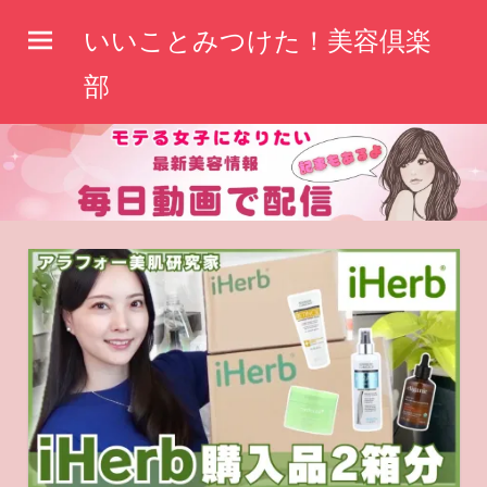
コ
いいことみつけた！美容倶楽
ン
テ
部
ン
ツ
へ
ス
キ
ッ
プ