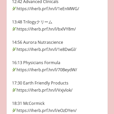
12:42 Advanced Clinicals
https://iherb.prf.hn/l/1eEnMWG/
13:48 Trilogyクリーム
https://iherb.prf.hn/l/bxlVY8m/
14:56 Aurora Nutrascience
https://iherb.prf.hn/l/1e8DwGl/
16:13 Physicians Formula
https://iherb.prf.hn/l/70BeydW/
17:30 Earth Friendly Products
https://iherb.prf.hn/l/Vxjvlok/
18:31 McCormick
https://iherb.prf.hn/l/eOzDYen/