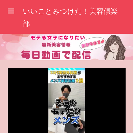
コ
いいことみつけた！美容倶楽
ン
テ
部
ン
ツ
へ
ス
キ
ッ
プ