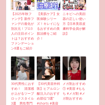
【2025年秋フ
【美肌ケア】女
ニキビへの美顔
ァンデ】新作フ
医体験シリー
器の正しい使い
ァンデの進化が
ズ！キレイにな
方【日本美容皮
別次元！プロ3
るおすすめの美
膚科学会員が解
人の注目ポイン
肌治療をご紹
説】
トは？おすすめ
介！
ファンデーショ
ン8選もご紹介
30代男性におす
【30代美容外科
メガ割おすすめ
すめ！ 清潔感
医】ヒアルロン
① #美容 #もも
が上がるツーブ
酸注入のおすす
ち #メガ割 #メ
ロックスタイル
め部位“3選”
ガ割おすすめ
3選 男性専門
#shorts #美容