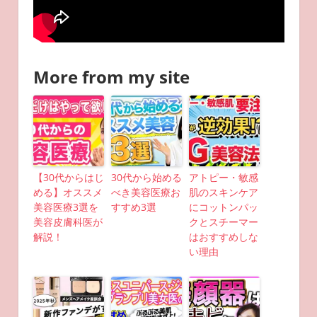
More from my site
【30代からはじ
30代から始める
アトピー・敏感
める】オススメ
べき美容医療お
肌のスキンケア
美容医療3選を
すすめ3選
にコットンパッ
美容皮膚科医が
クとスチーマー
解説！
はおすすめしな
い理由