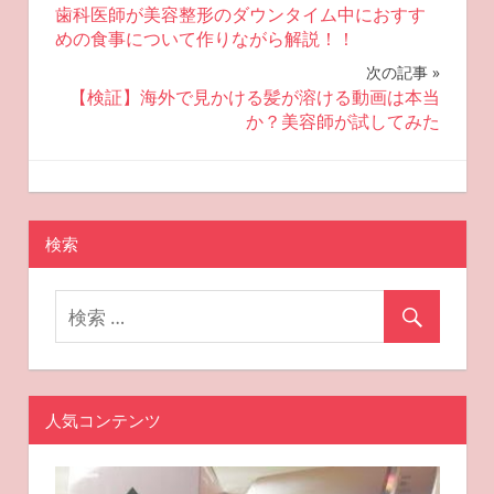
歯科医師が美容整形のダウンタイム中におすす
稿
めの食事について作りながら解説！！
ナ
次の記事
【検証】海外で見かける髪が溶ける動画は本当
ビ
か？美容師が試してみた
ゲ
2022-09-04
miyu
おすすめ美容
ー
検索
シ
ョ
ン
人気コンテンツ