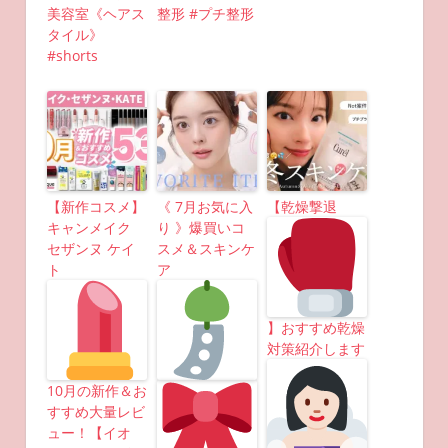
美容室《ヘアス
整形 #プチ整形
タイル》
#shorts
【新作コスメ】
《 7月お気に入
【乾燥撃退
キャンメイク
り 》爆買いコ
セザンヌ ケイ
スメ＆スキンケ
ト
ア
】おすすめ乾燥
対策紹介します
10月の新作＆お
すすめ大量レビ
ュー！【イオ