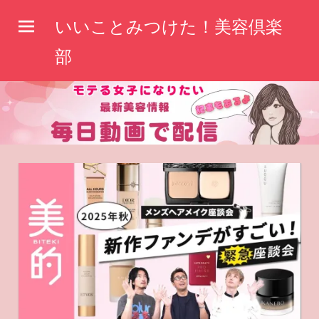
コ
いいことみつけた！美容倶楽
ン
テ
部
ン
ツ
へ
ス
キ
ッ
プ