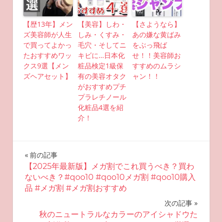
【歴13年】メン
【美容】しわ・
【さようなら】
ズ美容師が人生
しみ・くすみ・
あの嫌な黄ばみ
で買ってよかっ
毛穴・そしてニ
をぶっ飛ば
たおすすめワッ
キビに…日本化
せ！！美容師お
クス9選【メン
粧品検定1級保
すすめのムラシ
ズヘアセット】
有の美容オタク
ャン！！
がおすすめプチ
プラレチノール
化粧品4選を紹
介！
投
前の記事
【2025年最新版】メガ割でこれ買うべき？買わ
稿
ないべき？#qoo10 #qoo10メガ割 #qoo10購入
品 #メガ割 #メガ割おすすめ
ナ
次の記事
ビ
秋のニュートラルなカラーのアイシャドウた