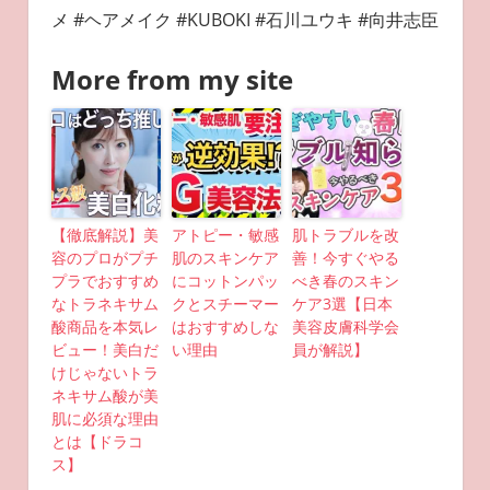
メ #ヘアメイク #KUBOKI #石川ユウキ #向井志臣
More from my site
【徹底解説】美
アトピー・敏感
肌トラブルを改
容のプロがプチ
肌のスキンケア
善！今すぐやる
プラでおすすめ
にコットンパッ
べき春のスキン
なトラネキサム
クとスチーマー
ケア3選【日本
酸商品を本気レ
はおすすめしな
美容皮膚科学会
ビュー！美白だ
い理由
員が解説】
けじゃないトラ
ネキサム酸が美
肌に必須な理由
とは【ドラコ
ス】