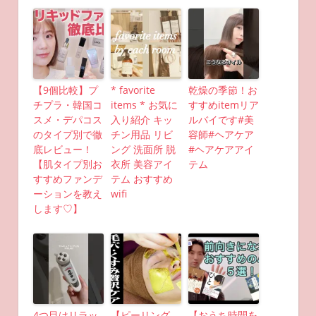
【9個比較】プ
* favorite
乾燥の季節！お
チプラ・韓国コ
items * お気に
すすめitemリア
スメ・デパコス
入り紹介 キッ
ルバイです#美
のタイプ別で徹
チン用品 リビ
容師#ヘアケア
底レビュー！
ング 洗面所 脱
#ヘアケアアイ
【肌タイプ別お
衣所 美容アイ
テム
すすめファンデ
テム おすすめ
ーションを教え
wifi
します♡】
4つ目はリラッ
【ピーリング
【おうち時間を