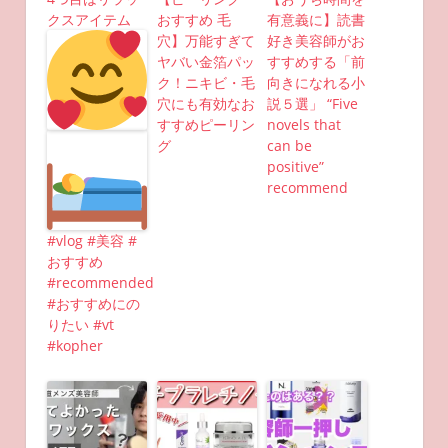
クスアイテム
おすすめ 毛
有意義に】読書
穴】万能すぎて
好き美容師がお
ヤバい金箔パッ
すすめする「前
ク！ニキビ・毛
向きになれる小
穴にも有効なお
説５選」 “Five
すすめピーリン
novels that
グ
can be
positive”
recommend
#vlog #美容 #
おすすめ
#recommended
#おすすめにの
りたい #vt
#kopher