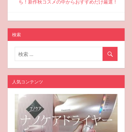
ち！新作秋コスメの中からおすすめだけ厳選！
ゲ
ー
2025-09-03
miyu
おすすめ美容
シ
検索
ョ
ン
人気コンテンツ