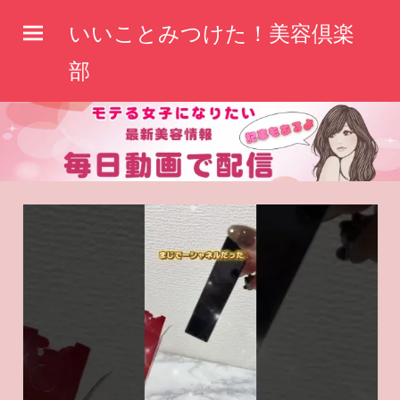
コ
いいことみつけた！美容倶楽
ン
テ
部
ン
ツ
へ
ス
キ
ッ
プ