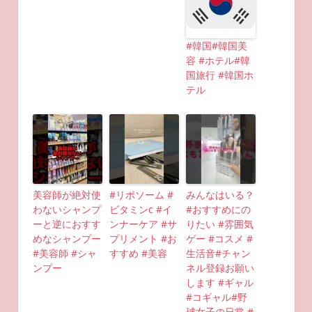
#韓国#韓国美
容 #ホテル#韓
国旅行 #韓国ホ
テル
美容師が絶対使
#リポソーム #
みんなはいる？
わないシャンプ
ビタミンc #イ
#おすすめにの
ーと逆におすす
ンナーケア #サ
りたい #雰囲気
めなシャンプー
プリメント #お
ゲー #コスメ #
#美容師 #シャ
すすめ #美容
生活音#チャン
ンプー
ネル登録お願い
します #ギャル
#コギャル#野
球女子の日常 #