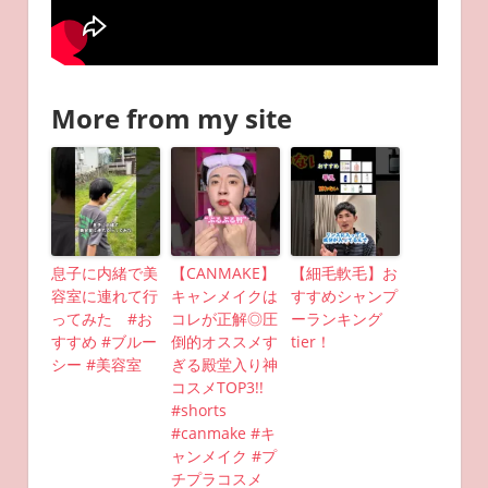
More from my site
息子に内緒で美
【CANMAKE】
【細毛軟毛】お
容室に連れて行
キャンメイクは
すすめシャンプ
ってみた #お
コレが正解◎圧
ーランキング
すすめ #ブルー
倒的オススメす
tier！
シー #美容室
ぎる殿堂入り神
コスメTOP3!!
#shorts
#canmake #キ
ャンメイク #プ
チプラコスメ