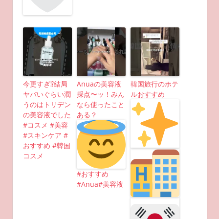
今更すぎ⁉︎結局
Anuaの美容液
韓国旅行のホテ
ヤバいぐらい潤
採点〜ッ！みん
ルおすすめ
うのはトリデン
なら使ったこと
の美容液でした
ある？
#コスメ #美容
#スキンケア #
おすすめ #韓国
コスメ
#おすすめ
#Anua#美容液