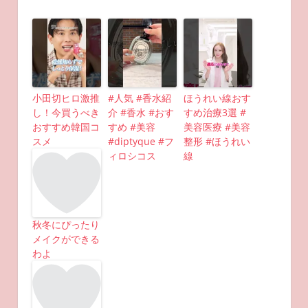
小田切ヒロ激推
#人気 #香水紹
ほうれい線おす
し！今買うべき
介 #香水 #おす
すめ治療3選 #
おすすめ韓国コ
すめ #美容
美容医療 #美容
スメ
#diptyque #フ
整形 #ほうれい
ィロシコス
線
秋冬にぴったり
メイクができる
わよ