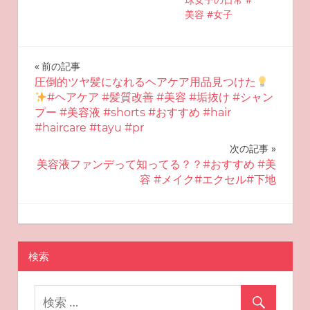
美容 #女子
投
前の記事
圧倒的ツヤ髪になれるヘアケア用品見つけた
稿
#ヘアケア #髪質改善 #美容 #垢抜け #シャン
プー #美容液 #shorts #おすすめ #hair
ナ
#haircare #tayu #pr
ビ
次の記事
美容液ファンデって知ってる？？#おすすめ #美
ゲ
容 #メイク#エクセル#下地
ー
2025-09-25
miyu
おすすめ美容
シ
ョ
検索
ン