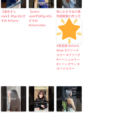
【進化すら
【salon
秋におすすめの透
style】#fyp #おす
style95)#fyp #お
明感暗髪の作り方
すめ #shorts
すすめ
#shortvideo
#美容師 #shorts
#hair #ブリーチ
カラー #ブリーチ
#ベージュカラー
#トーンダウン #
ダークカラー