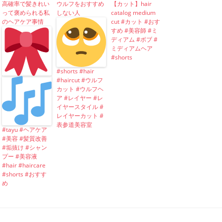
高確率で髪きれい
ウルフをおすすめ
【カット】hair
って褒められる私
しない人
catalog medium
のヘアケア事情
cut #カット #おす
すめ #美容師 #ミ
ディアム #ボブ #
ミディアムヘア
#shorts
#shorts #hair
#haircut #ウルフ
カット #ウルフヘ
ア #レイヤー #レ
イヤースタイル #
レイヤーカット #
表参道美容室
#tayu #ヘアケア
#美容 #髪質改善
#垢抜け #シャン
プー #美容液
#hair #haircare
#shorts #おすす
め