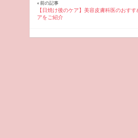
投
前の記事
【日焼け後のケア】美容皮膚科医のおすす
稿
アをご紹介
ナ
2025-09-25
miyu
おすすめ美容
ビ
ゲ
ー
シ
ョ
ン