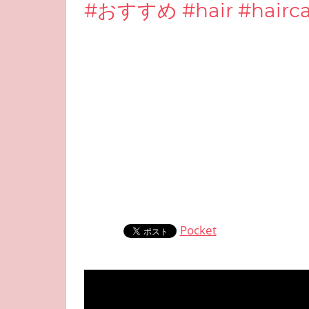
#おすすめ #hair #haircar
Pocket