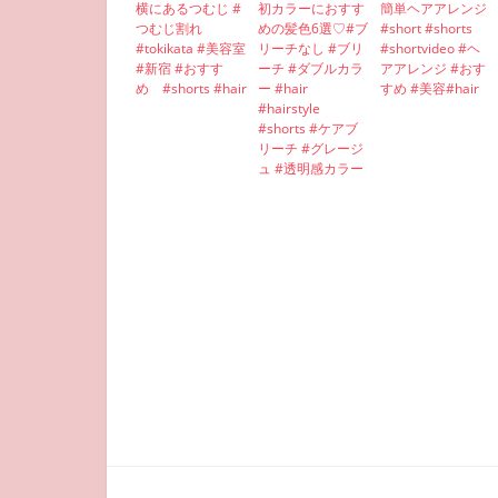
横にあるつむじ #
初カラーにおすす
簡単ヘアアレンジ
つむじ割れ
めの髪色6選♡#ブ
#short #shorts
#tokikata #美容室
リーチなし #ブリ
#shortvideo #ヘ
#新宿 #おすす
ーチ #ダブルカラ
アアレンジ #おす
め #shorts #hair
ー #hair
すめ #美容#hair
#hairstyle
#shorts #ケアブ
リーチ #グレージ
ュ #透明感カラー