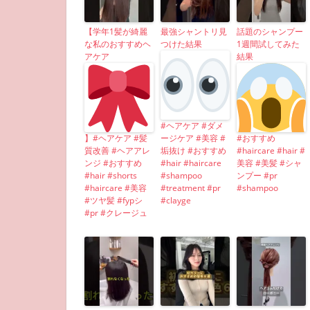
【学年1髪が綺麗
最強シャントリ見
話題のシャンプー
な私のおすすめヘ
つけた結果
1週間試してみた
アケア
結果
#ヘアケア #ダメ
】#ヘアケア #髪
ージケア #美容 #
#おすすめ
質改善 #ヘアアレ
垢抜け #おすすめ
#haircare #hair #
ンジ #おすすめ
#hair #haircare
美容 #美髪 #シャ
#hair #shorts
#shampoo
ンプー #pr
#haircare #美容
#treatment #pr
#shampoo
#ツヤ髪 #fypシ
#clayge
#pr #クレージュ