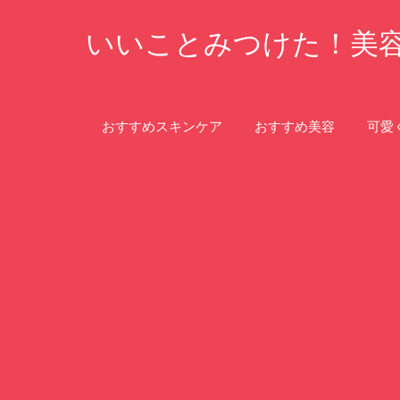
コ
いいことみつけた！美
ン
テ
ン
ツ
おすすめスキンケア
おすすめ美容
可愛
へ
ス
キ
ッ
プ