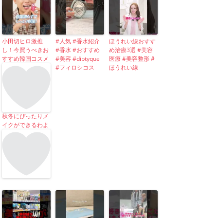
小田切ヒロ激推
#人気 #香水紹介
ほうれい線おすす
し！今買うべきお
#香水 #おすすめ
め治療3選 #美容
すすめ韓国コスメ
#美容 #diptyque
医療 #美容整形 #
#フィロシコス
ほうれい線
秋冬にぴったりメ
イクができるわよ