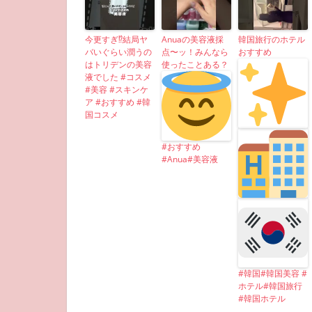
今更すぎ⁉︎結局ヤ
Anuaの美容液採
韓国旅行のホテル
バいぐらい潤うの
点〜ッ！みんなら
おすすめ
はトリデンの美容
使ったことある？
液でした #コスメ
#美容 #スキンケ
ア #おすすめ #韓
国コスメ
#おすすめ
#Anua#美容液
#韓国#韓国美容 #
ホテル#韓国旅行
#韓国ホテル