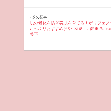
投
前の記事
肌の老化を防ぎ美肌を育てる！ポリフェノ
稿
たっぷりおすすめおやつ3選 #健康 #short
美容
ナ
ビ
2025-05-17
miyu
おすすめ美容
ゲ
ー
シ
ョ
ン