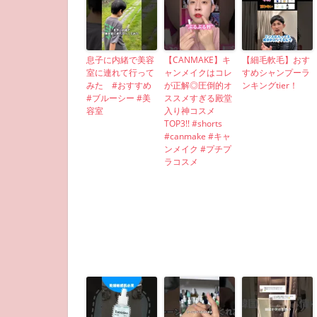
息子に内緒で美容
【CANMAKE】キ
【細毛軟毛】おす
室に連れて行って
ャンメイクはコレ
すめシャンプーラ
みた #おすすめ
が正解◎圧倒的オ
ンキングtier！
#ブルーシー #美
ススメすぎる殿堂
容室
入り神コスメ
TOP3!! #shorts
#canmake #キャ
ンメイク #プチプ
ラコスメ