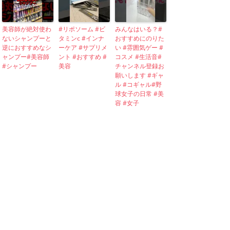
美容師が絶対使わ
#リポソーム #ビ
みんなはいる？#
ないシャンプーと
タミンc #インナ
おすすめにのりた
逆におすすめなシ
ーケア #サプリメ
い #雰囲気ゲー #
ャンプー#美容師
ント #おすすめ #
コスメ #生活音#
#シャンプー
美容
チャンネル登録お
願いします #ギャ
ル #コギャル#野
球女子の日常 #美
容 #女子