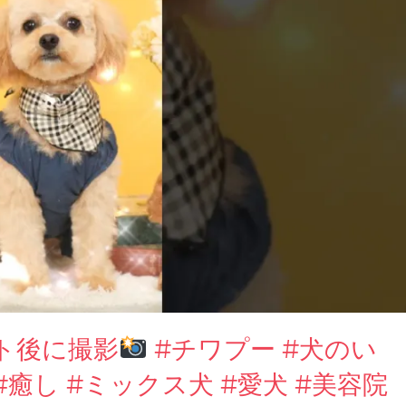
ト後に撮影
#チワプー #犬のい
#癒し #ミックス犬 #愛犬 #美容院