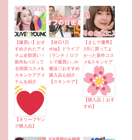
【爆買い】おす
【休日1日
【まじで優秀】
すめされたアイ
vlog】ドライブ
3月に買ってよ
テム全部買い！
|ランチ | ロフ
かった新作コス
新作&バズって
トで爆買い…in
メ&スキンケア
る韓国コスメ&
横浜♡おすすめ
スキンケアアイ
購入品も紹介
テムを紹介
【スキンケア】
【購入品 | おす
すめ】
【オリーブヤン
グ購入品】