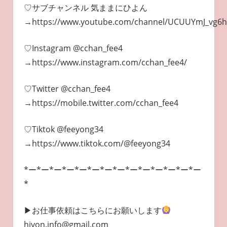
♡サブチャンネル 気ままにひよん
→https://www.youtube.com/channel/UCUUYmJ_vg6
♡Instagram @cchan_fee4
→https://www.instagram.com/cchan_fee4/
♡Twitter @cchan_fee4
→https://mobile.twitter.com/cchan_fee4
♡Tiktok @feeyong34
→https://www.tiktok.com/@feeyong34
*ー*ー*ー*ー*ー*ー*ー*ー*ー*ー*ー*ー*ー*ー
*
▶︎お仕事依頼はこちらにお願いします
hiyon.info@gmail.com