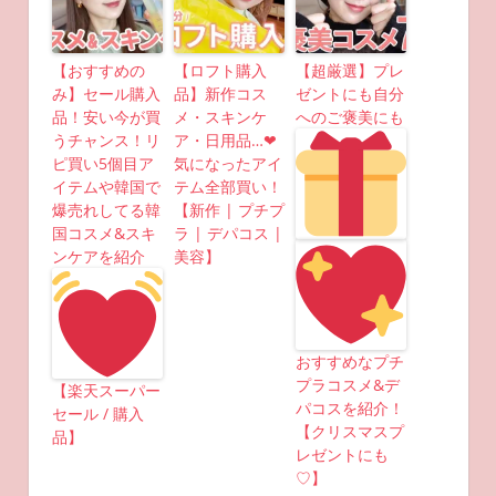
【おすすめの
【ロフト購入
【超厳選】プレ
み】セール購入
品】新作コス
ゼントにも自分
品！安い今が買
メ・スキンケ
へのご褒美にも
うチャンス！リ
ア・日用品…❤︎
ピ買い5個目ア
気になったアイ
イテムや韓国で
テム全部買い！
爆売れしてる韓
【新作 | プチプ
国コスメ&スキ
ラ | デパコス |
ンケアを紹介
美容】
おすすめなプチ
プラコスメ&デ
【楽天スーパー
パコスを紹介！
セール / 購入
【クリスマスプ
品】
レゼントにも
♡】