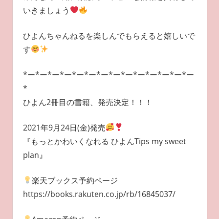
いきましょう
ひよんちゃんねるを楽しんでもらえると嬉しいで
す
*ー*ー*ー*ー*ー*ー*ー*ー*ー*ー*ー*ー*ー*ー
*
ひよん2冊目の書籍、発売決定！！！
2021年9月24日(金)発売
『もっとかわいくなれる ひよんTips my sweet
plan』
楽天ブックス予約ページ
https://books.rakuten.co.jp/rb/16845037/