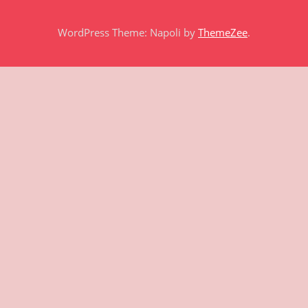
WordPress Theme: Napoli by
ThemeZee
.