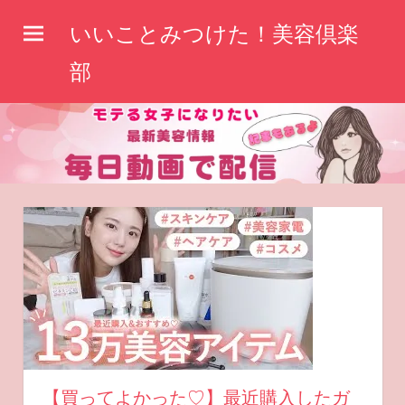
コ
いいことみつけた！美容倶楽
ン
テ
部
ン
ツ
へ
ス
キ
ッ
プ
【買ってよかった♡】最近購入したガ