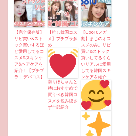
【完全保存版】
【推し韓国コス
【Qoo10メガ
リピ買い&スト
メ】プチプラ多
割】まじのオス
ック買いするほ
め
スメのみ。リピ
ど愛用してるコ
買い&ストック
スメ&スキンケ
買いしてるくら
ア&ヘアケアを
いリアルに愛用
紹介！【プチプ
してる韓国スキ
ラ | デパコス】
ンケアを紹介
南りほちゃんと
特におすすめで
買うべき韓国コ
スメを包み隠さ
ず全部紹介！