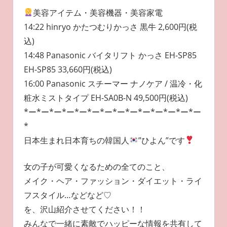
美容アイテム・美容機器・美容家電
14:22 hinryo かたつむりかっさ 黒牛 2,600円(税
込)
14:48 Panasonic バイタリフト かっさ EH-SP85
EH-SP85 33,660円(税込)
16:00 Panasonic スチーマー ナノケア / 温冷・化
粧水ミストタイプ EH-SA0B-N 49,500円(税込)
*ー*ー*ー*ー*ー*ー*ー*ー*ー*ー*ー*ー*ー*ー
*
日本生まれ日本育ちの韓国人
”ひよん”です
女の子が可愛くなるための全てのこと、
メイク・ヘア・ファッション・ダイエット・ライ
フスタイル…などなど♡
を、沢山紹介させてください！！
みんなで一緒に素敵でハッピーな情報を共有して