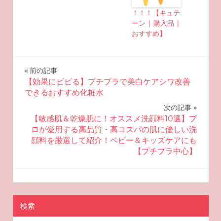
！！！【キュテ
ーン | 購入品 |
おすすめ】
投
前の記事
【効果にビビる】プチプラで美白ケアシワ改善
稿
できるおすすめ化粧水
ナ
次の記事
【敏感肌＆乾燥肌に！オススメ洗顔料10選】プ
ビ
ロが愛用する高品質・高コスパの肌に優しい洗
顔料を厳選して紹介！ベビー＆キッズケアにも
ゲ
【プチプラ中心】
ー
2022-09-23
miyu
おすすめスキンケア
シ
ョ
検索