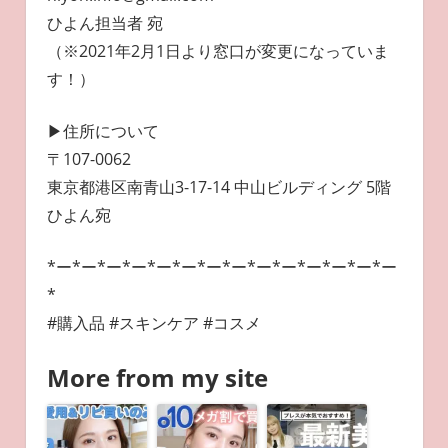
ひよん担当者 宛
（※2021年2月1日より窓口が変更になっていま
す！）
▶︎住所について
〒107-0062
東京都港区南青山3-17-14 中山ビルディング 5階
ひよん宛
*ー*ー*ー*ー*ー*ー*ー*ー*ー*ー*ー*ー*ー*ー
*
#購入品 #スキンケア #コスメ
More from my site