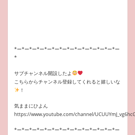
*ー*ー*ー*ー*ー*ー*ー*ー*ー*ー*ー*ー*ー*ー
*
サブチャンネル開設したよ
こちらからチャンネル登録してくれると嬉しいな
！
気ままにひよん
https://www.youtube.com/channel/UCUUYmJ_vg6h
*ー*ー*ー*ー*ー*ー*ー*ー*ー*ー*ー*ー*ー*ー