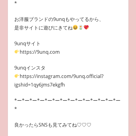
*
お洋服ブランドの9unqもやってるから、
是非サイトに遊びにきてね
9unqサイト
https://9unq.com
9unqインスタ
https://instagram.com/9unq.official?
igshid=1qy6jms7ekgfh
*ー*ー*ー*ー*ー*ー*ー*ー*ー*ー*ー*ー*ー*ー
*
良かったらSNSも見てみてね♡♡♡