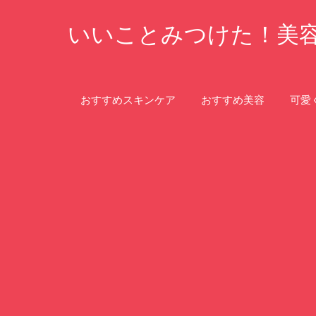
コ
いいことみつけた！美
ン
テ
ン
ツ
おすすめスキンケア
おすすめ美容
可愛
へ
ス
キ
ッ
プ