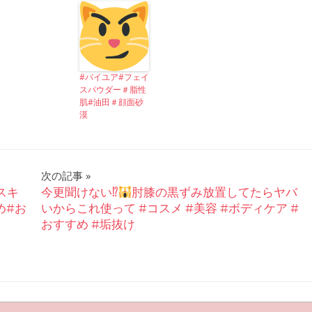
#バイユア#フェイ
スパウダー＃脂性
肌#油田＃顔面砂
漠
次の記事
スキ
今更聞けない⁉︎
肘膝の黒ずみ放置してたらヤバ
め#お
いからこれ使って #コスメ #美容 #ボディケア #
おすすめ #垢抜け