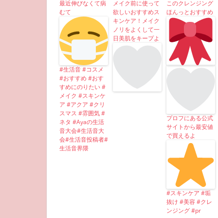
最近伸びなくて病
メイク前に使って
このクレンジング
むて
欲しいおすすめス
ほんっとおすすめ
キンケア！メイク
ノリをよくして一
日美肌をキープよ
#生活音 #コスメ
#おすすめ #おす
すめにのりたい #
メイク #スキンケ
ア #アクア #クリ
スマス #雰囲気 #
プロフにある公式
ネタ #Ayaの生活
サイトから最安値
音大会#生活音大
で買えるよ
会#生活音投稿者#
生活音界隈
#スキンケア #垢
抜け #美容 #クレ
ンジング #pr