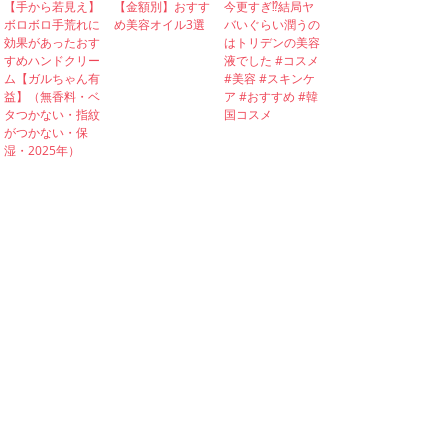
【手から若見え】
【金額別】おすす
今更すぎ⁉︎結局ヤ
ボロボロ手荒れに
め美容オイル3選
バいぐらい潤うの
効果があったおす
はトリデンの美容
すめハンドクリー
液でした #コスメ
ム【ガルちゃん有
#美容 #スキンケ
益】（無香料・ベ
ア #おすすめ #韓
タつかない・指紋
国コスメ
がつかない・保
湿・2025年）