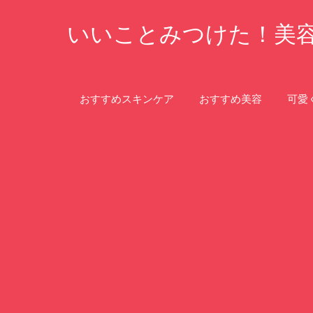
コ
いいことみつけた！美
ン
テ
ン
ツ
おすすめスキンケア
おすすめ美容
可愛
へ
ス
キ
ッ
プ