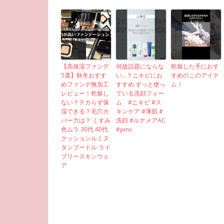
【高保湿ファンデ
何故話題にならな
乾燥した手におす
5選】秋冬おすす
い…？ニキビにお
すめのこのアイテ
めファンデ無加工
すすめ ずっと使っ
ム！
レビュー！乾燥し
ている洗顔フォー
ない？テカらず保
ム #ニキビ #ス
湿できる？毛穴カ
キンケア #薄肌 #
バー力は？ くすみ
洗顔 #ルナメアAC
色ムラ 30代 40代
#pms
クッションルミヌ
タンプードル ライ
ブリースキンウェ
ア