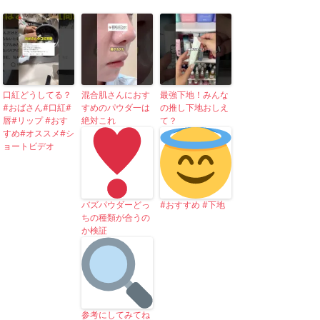
口紅どうしてる？
混合肌さんにおす
最強下地！みんな
#おばさん#口紅#
すめのパウダ一は
の推し下地おしえ
唇#リップ #おす
絶対これ
て？
すめ#オススメ#シ
ョートビデオ
バズパウダーどっ
#おすすめ #下地
ちの種類が合うの
か検証
参考にしてみてね