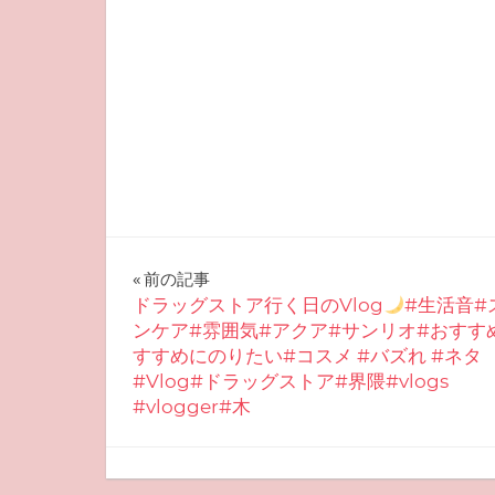
投
前の記事
ドラッグストア行く日のVlog
#生活音#
稿
ンケア#雰囲気#アクア#サンリオ#おすす
すすめにのりたい#コスメ #バズれ #ネタ
ナ
#Vlog#ドラッグストア#界隈#vlogs
ビ
#vlogger#木
ゲ
2025-10-21
miyu
おすすめスキンケア