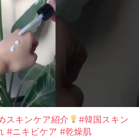
めスキンケア紹介
#韓国スキン
れ #ニキビケア #乾燥肌