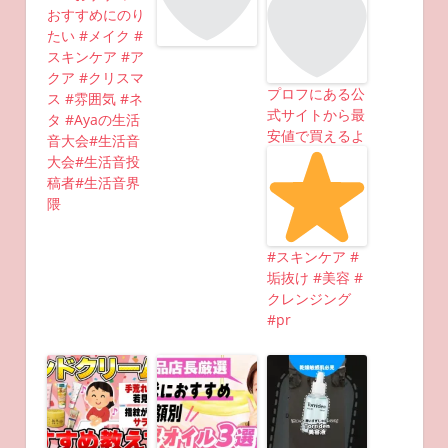
おすすめにのり
たい #メイク #
スキンケア #ア
クア #クリスマ
プロフにある公
ス #雰囲気 #ネ
式サイトから最
タ #Ayaの生活
安値で買えるよ
音大会#生活音
大会#生活音投
稿者#生活音界
隈
#スキンケア #
垢抜け #美容 #
クレンジング
#pr