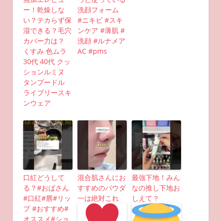
ー！乾燥しな
洗顔フォーム
い？テカらず保
#ニキビ #スキ
湿できる？毛穴
ンケア #薄肌 #
カバー力は？
洗顔 #ルナメア
くすみ 色ムラ
AC #pms
30代 40代 クッ
ションルミヌ
タンプードル
ライブリースキ
ンウェア
口紅どうして
混合肌さんにお
最強下地！みん
る？#おばさん
すすめのパウダ
なの推し下地お
#口紅#唇#リッ
一は絶対これ
しえて？
プ #おすすめ#
オススメ#ショ