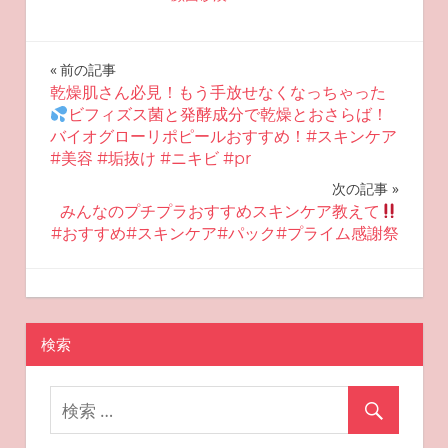
投
前の記事
乾燥肌さん必見！もう手放せなくなっちゃった
稿
ビフィズス菌と発酵成分で乾燥とおさらば！
バイオグローリポピールおすすめ！#スキンケア
ナ
#美容 #垢抜け #ニキビ #pr
ビ
次の記事
みんなのプチプラおすすめスキンケア教えて
ゲ
#おすすめ#スキンケア#パック#プライム感謝祭
ー
2025-10-09
miyu
おすすめスキンケア
シ
ョ
検索
ン