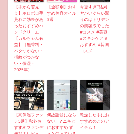
【手から若見
【金額別】おす
今更すぎ⁉︎結局
え】ボロボロ手
すめ美容オイル
ヤバいぐらい潤
荒れに効果があ
3選
うのはトリデン
ったおすすめハ
の美容液でした
ンドクリーム
#コスメ #美容
【ガルちゃん有
#スキンケア #
益】（無香料・
おすすめ #韓国
ベタつかない・
コスメ
指紋がつかな
い・保湿・
2025年）
【高保湿ファン
何故話題になら
乾燥した手にお
デ5選】秋冬お
ない…？ニキビ
すすめのこのア
すすめファンデ
におすすめ ず
イテム！
無加工レビュ
っと使っている