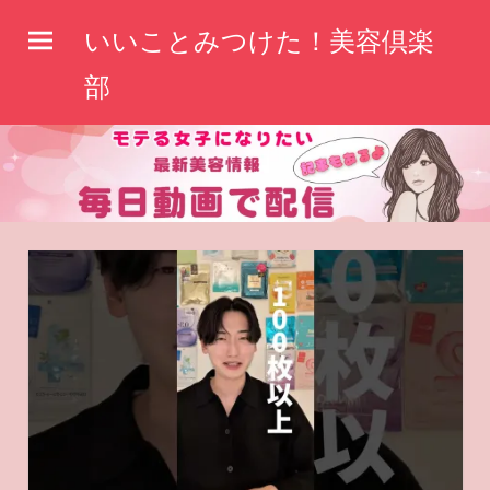
コ
いいことみつけた！美容倶楽
ン
テ
部
ン
ツ
へ
ス
キ
ッ
プ