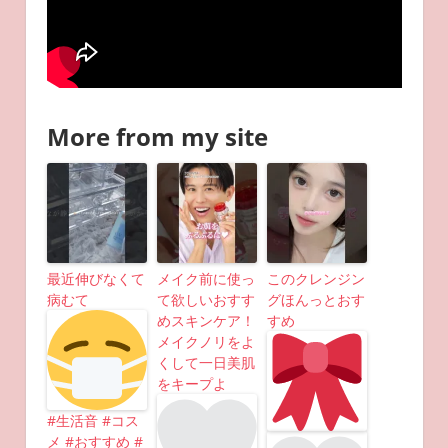
More from my site
最近伸びなくて
メイク前に使っ
このクレンジン
病むて
て欲しいおすす
グほんっとおす
めスキンケア！
すめ
メイクノリをよ
くして一日美肌
をキープよ
#生活音 #コス
メ #おすすめ #