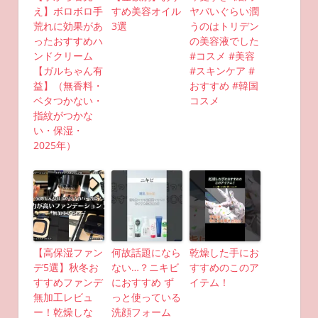
え】ボロボロ手
すめ美容オイル
ヤバいぐらい潤
荒れに効果があ
3選
うのはトリデン
ったおすすめハ
の美容液でした
ンドクリーム
#コスメ #美容
【ガルちゃん有
#スキンケア #
益】（無香料・
おすすめ #韓国
ベタつかない・
コスメ
指紋がつかな
い・保湿・
2025年）
【高保湿ファン
何故話題になら
乾燥した手にお
デ5選】秋冬お
ない…？ニキビ
すすめのこのア
すすめファンデ
におすすめ ず
イテム！
無加工レビュ
っと使っている
ー！乾燥しな
洗顔フォーム