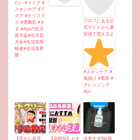
たい #メイク #
スキンケア #ア
クア #クリスマ
プロフにある公
ス #雰囲気 #ネ
式サイトから最
タ #Ayaの生活
安値で買えるよ
音大会#生活音
大会#生活音投
稿者#生活音界
隈
#スキンケア #
垢抜け #美容 #
クレンジング
#pr
【手から若見
【金額別】おす
今更すぎ⁉︎結局