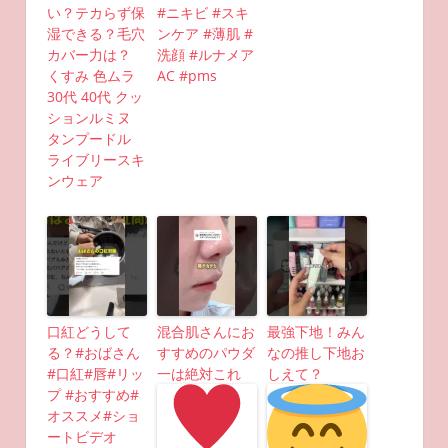
い？テカらず保
#ニキビ #スキ
湿できる？毛穴
ンケア #薄肌 #
カバー力は？
洗顔 #ルナメア
くすみ 色ムラ
AC #pms
30代 40代 クッ
ションルミヌ
タンプードル
ライブリースキ
ンウェア
口紅どうして
混合肌さんにお
最強下地！みん
る？#おばさん
すすめのパウダ
なの推し下地お
#口紅#唇#リッ
一は絶対これ
しえて？
プ #おすすめ#
オススメ#ショ
ートビデオ