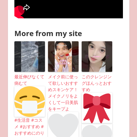
More from my site
最近伸びなくて
メイク前に使っ
このクレンジン
病むて
て欲しいおすす
グほんっとおす
めスキンケア！
すめ
メイクノリをよ
くして一日美肌
をキープよ
#生活音 #コス
メ #おすすめ #
おすすめにのり