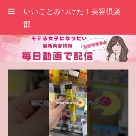
コ
いいことみつけた！美容倶楽
ン
テ
部
ン
ツ
へ
ス
キ
ッ
プ