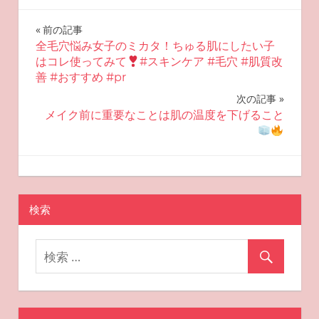
投
前の記事
全毛穴悩み女子のミカタ！ちゅる肌にしたい子
稿
はコレ使ってみて
#スキンケア #毛穴 #肌質改
善 #おすすめ #pr
ナ
次の記事
ビ
メイク前に重要なことは肌の温度を下げること
ゲ
ー
2025-09-11
miyu
おすすめスキンケア
シ
検索
ョ
ン