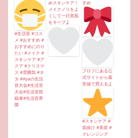
めスキンケア！
すめ
メイクノリをよ
くして一日美肌
をキープよ
#生活音 #コス
メ #おすすめ #
おすすめにのり
たい #メイク #
スキンケア #ア
クア #クリスマ
プロフにある公
ス #雰囲気 #ネ
式サイトから最
タ #Ayaの生活
安値で買えるよ
音大会#生活音
大会#生活音投
稿者#生活音界
隈
#スキンケア #
垢抜け #美容 #
クレンジング