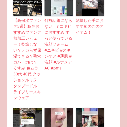
【高保湿ファン
何故話題になら
乾燥した手にお
デ5選】秋冬お
ない…？ニキビ
すすめのこのア
すすめファンデ
におすすめ ず
イテム！
無加工レビュ
っと使っている
ー！乾燥しな
洗顔フォーム
い？テカらず保
#ニキビ #スキ
湿できる？毛穴
ンケア #薄肌 #
カバー力は？
洗顔 #ルナメア
くすみ 色ムラ
AC #pms
30代 40代 クッ
ションルミヌ
タンプードル
ライブリースキ
ンウェア