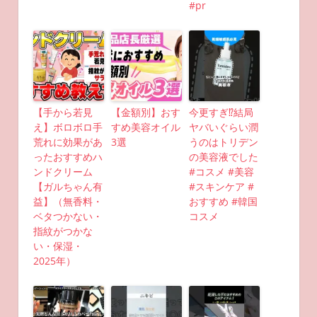
#pr
【手から若見
【金額別】おす
今更すぎ⁉︎結局
え】ボロボロ手
すめ美容オイル
ヤバいぐらい潤
荒れに効果があ
3選
うのはトリデン
ったおすすめハ
の美容液でした
ンドクリーム
#コスメ #美容
【ガルちゃん有
#スキンケア #
益】（無香料・
おすすめ #韓国
ベタつかない・
コスメ
指紋がつかな
い・保湿・
2025年）