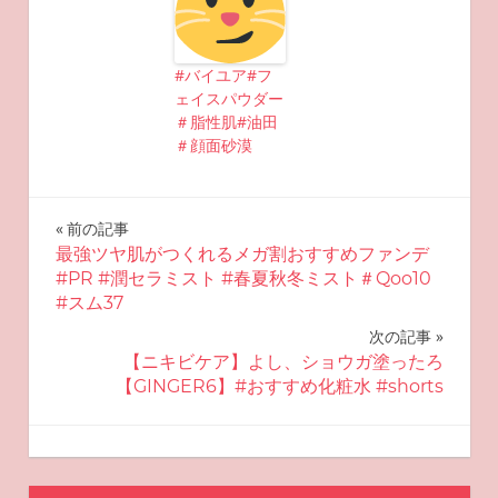
#バイユア#フ
ェイスパウダー
＃脂性肌#油田
＃顔面砂漠
投
前の記事
最強ツヤ肌がつくれるメガ割おすすめファンデ
稿
#PR #潤セラミスト #春夏秋冬ミスト＃Qoo10
#スム37
ナ
次の記事
ビ
【ニキビケア】よし、ショウガ塗ったろ
【GINGER6】#おすすめ化粧水 #shorts
ゲ
ー
2025-08-31
miyu
おすすめスキンケア
シ