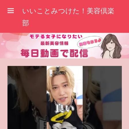
コ
いいことみつけた！美容倶楽
ン
テ
部
ン
ツ
へ
ス
キ
ッ
プ