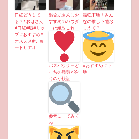
口紅どうして
混合肌さんにお
最強下地！みん
る？#おばさん
すすめのパウダ
なの推し下地お
#口紅#唇#リッ
一は絶対これ
しえて？
プ #おすすめ#
オススメ#ショ
ートビデオ
バズパウダーど
#おすすめ #下
っちの種類が合
地
うのか検証
参考にしてみて
ね