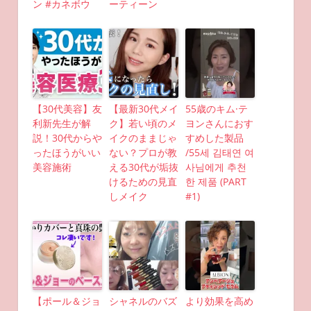
ン #カネボウ
ーティーン
【30代美容】友
【最新30代メイ
55歳のキム·テ
利新先生が解
ク】若い頃のメ
ヨンさんにおす
説！30代からや
イクのままじゃ
すめした製品
ったほうがいい
ない？プロが教
/55세 김태연 여
美容施術
える30代が垢抜
사님에게 추천
けるための見直
한 제품 (PART
しメイク
#1)
【ポール＆ジョ
シャネルのバズ
より効果を高め