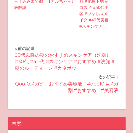
ら仕込みまで徹
【ガルちゃん】
容 #化粧下地 #
底解説
コスメ #50代美
容 #ツヤ肌 #メ
イク #40代美容
#スキンケア
投
前の記事
30代以降の朝のおすすめスキンケア（洗顔）
稿
#30代 #40代 #スキンケア #おすすめ #洗顔 #
朝のルーティーン #カネボウ
ナ
次の記事
ビ
Qoo10メガ割 おすすめ美容液 #qoo10 #メガ
割 #おすすめ #美容液
ゲ
ー
2025-08-31
miyu
おすすめスキンケア
シ
検索
ョ