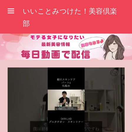
コ
いいことみつけた！美容倶楽
ン
テ
部
ン
ツ
へ
ス
キ
ッ
プ