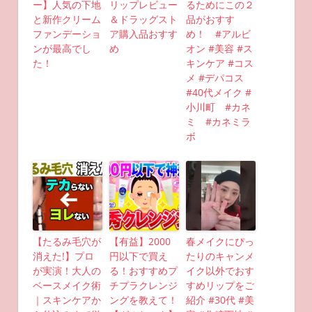
ー】人気の下地
リップレビュー
るためにこの２
と新作クリーム
＆ドラッグスト
品がおすす
ファンデーショ
ア購入品おすす
め！ #アルビ
ンが最高でし
め
オン #美容 #ス
た！
キンケア #コス
メ #デパコス
#40代メイク #
小川町 #カネ
ミ #カネミラ
ボ
【たるみ毛穴が
【有益】2000
春メイクにぴっ
消えた!】プロ
円以下で買え
たりのキャンメ
が実演！大人の
る！おすすめプ
イク以外でおす
ベースメイク術
チプラクレンジ
すめリップをご
｜スキンケアか
ングを教えて！
紹介 #30代 #美