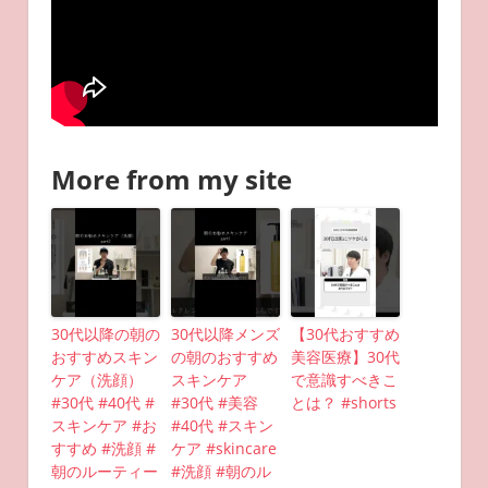
More from my site
30代以降の朝の
30代以降メンズ
【30代おすすめ
おすすめスキン
の朝のおすすめ
美容医療】30代
ケア（洗顔）
スキンケア
で意識すべきこ
#30代 #40代 #
#30代 #美容
とは？ #shorts
スキンケア #お
#40代 #スキン
すすめ #洗顔 #
ケア #skincare
朝のルーティー
#洗顔 #朝のル