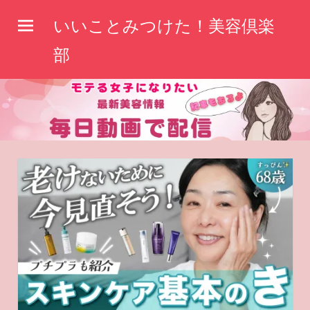
コ
いいことみつけた！美容倶楽
ン
テ
部
ン
ツ
へ
ス
キ
ッ
プ