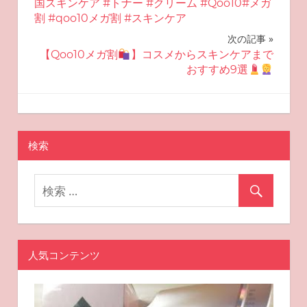
国スキンケア #トナー #クリーム #Qoo10#メガ
ナ
割 #qoo10メガ割 #スキンケア
ビ
次の記事
【Qoo10メガ割
】コスメからスキンケアまで
ゲ
おすすめ9選
ー
2025-08-27
miyu
おすすめスキンケア
シ
ョ
検索
ン
人気コンテンツ