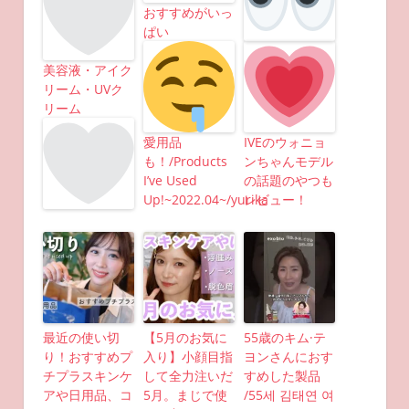
おすすめがいっ
ぱい
美容液・アイク
リーム・UVク
リーム
愛用品
IVEのウォニョ
も！/Products
ンちゃんモデル
I’ve Used
の話題のやつも
Up!~2022.04~/yurika
レビュー！
最近の使い切
【5月のお気に
55歳のキム·テ
り！おすすめプ
入り】小顔目指
ヨンさんにおす
チプラスキンケ
して全力注いだ
すめした製品
アや日用品、コ
5月。まじで使
/55세 김태연 여