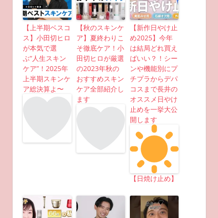
【上半期ベスコ
【秋のスキンケ
【新作日やけ止
ス】小田切ヒロ
ア】夏終わりこ
め2025】今年
が本気で選
そ徹底ケア！小
は結局どれ買え
ぶ“人生スキン
田切ヒロが厳選
ばいい？！シー
ケア”！2025年
の2023年秋の
ンや機能別にプ
上半期スキンケ
おすすめスキン
チプラからデパ
ア総決算よ〜
ケア全部紹介し
コスまで長井の
ます
オススメ日やけ
止めを一挙大公
開します
【日焼け止め】