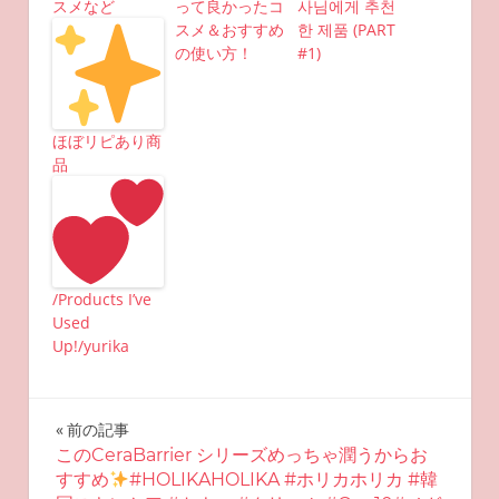
スメなど
って良かったコ
사님에게 추천
スメ＆おすすめ
한 제품 (PART
の使い方！
#1)
ほぼリピあり商
品
/Products I’ve
Used
Up!/yurika
投
前の記事
このCeraBarrier シリーズめっちゃ潤うからお
稿
すすめ
#HOLIKAHOLIKA #ホリカホリカ #韓