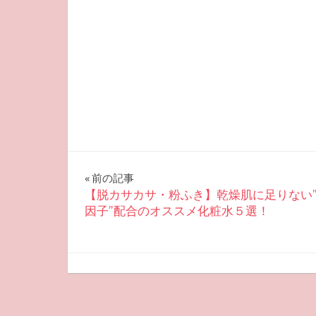
投
前の記事
【脱カサカサ・粉ふき】乾燥肌に足りない
稿
因子”配合のオススメ化粧水５選！
ナ
ビ
2025-08-29
miyu
おすすめスキンケア
ゲ