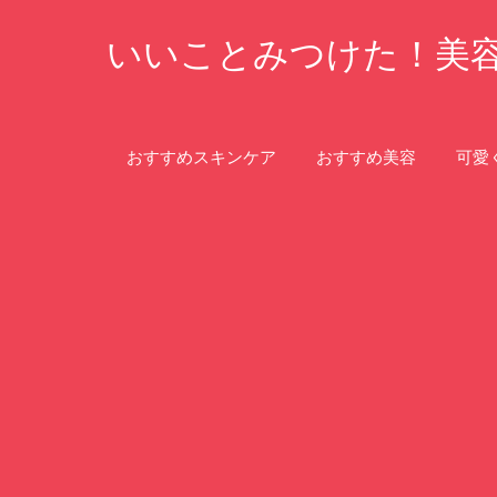
コ
いいことみつけた！美
ン
テ
ン
ツ
おすすめスキンケア
おすすめ美容
可愛
へ
ス
キ
ッ
プ