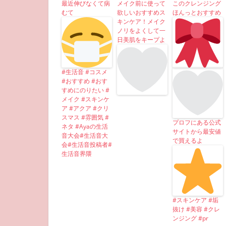
最近伸びなくて病
メイク前に使って
このクレンジング
むて
欲しいおすすめス
ほんっとおすすめ
キンケア！メイク
ノリをよくして一
日美肌をキープよ
#生活音 #コスメ
#おすすめ #おす
すめにのりたい #
メイク #スキンケ
ア #アクア #クリ
スマス #雰囲気 #
プロフにある公式
ネタ #Ayaの生活
サイトから最安値
音大会#生活音大
で買えるよ
会#生活音投稿者#
生活音界隈
#スキンケア #垢
抜け #美容 #クレ
ンジング #pr