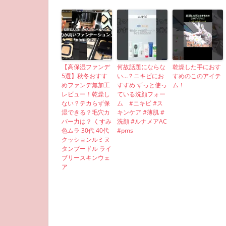
【高保湿ファンデ
何故話題にならな
乾燥した手におす
5選】秋冬おすす
い…？ニキビにお
すめのこのアイテ
めファンデ無加工
すすめ ずっと使っ
ム！
レビュー！乾燥し
ている洗顔フォー
ない？テカらず保
ム #ニキビ #ス
湿できる？毛穴カ
キンケア #薄肌 #
バー力は？ くすみ
洗顔 #ルナメアAC
色ムラ 30代 40代
#pms
クッションルミヌ
タンプードル ライ
ブリースキンウェ
ア