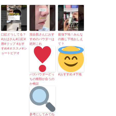
口紅どうしてる？
混合肌さんにおす
最強下地！みんな
#おばさん#口紅#
すめのパウダ一は
の推し下地おしえ
唇#リップ #おす
絶対これ
て？
すめ#オススメ#シ
ョートビデオ
バズパウダーどっ
#おすすめ #下地
ちの種類が合うの
か検証
参考にしてみてね