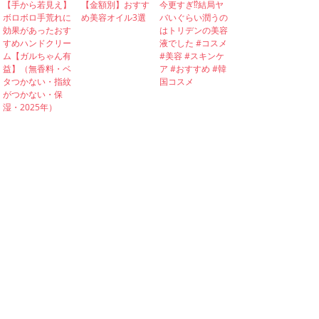
【手から若見え】
【金額別】おすす
今更すぎ⁉︎結局ヤ
ボロボロ手荒れに
め美容オイル3選
バいぐらい潤うの
効果があったおす
はトリデンの美容
すめハンドクリー
液でした #コスメ
ム【ガルちゃん有
#美容 #スキンケ
益】（無香料・ベ
ア #おすすめ #韓
タつかない・指紋
国コスメ
がつかない・保
湿・2025年）