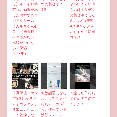
え】ボロボロ手
すめ美容オイル
ヤバいぐらい潤
荒れに効果があ
3選
うのはトリデン
ったおすすめハ
の美容液でした
ンドクリーム
#コスメ #美容
【ガルちゃん有
#スキンケア #
益】（無香料・
おすすめ #韓国
ベタつかない・
コスメ
指紋がつかな
い・保湿・
2025年）
【高保湿ファン
何故話題になら
乾燥した手にお
デ5選】秋冬お
ない…？ニキビ
すすめのこのア
すすめファンデ
におすすめ ず
イテム！
無加工レビュ
っと使っている
ー！乾燥しな
洗顔フォーム