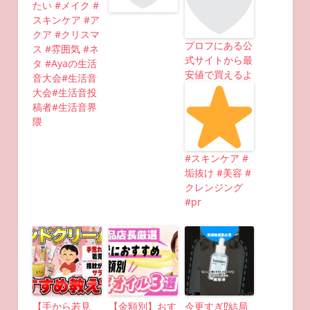
たい #メイク #
スキンケア #ア
クア #クリスマ
プロフにある公
ス #雰囲気 #ネ
式サイトから最
タ #Ayaの生活
安値で買えるよ
音大会#生活音
大会#生活音投
稿者#生活音界
隈
#スキンケア #
垢抜け #美容 #
クレンジング
#pr
【手から若見
【金額別】おす
今更すぎ⁉︎結局