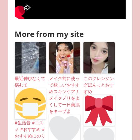
More from my site
最近伸びなくて
メイク前に使っ
このクレンジン
病むて
て欲しいおすす
グほんっとおす
めスキンケア！
すめ
メイクノリをよ
くして一日美肌
をキープよ
#生活音 #コス
メ #おすすめ #
おすすめにのり