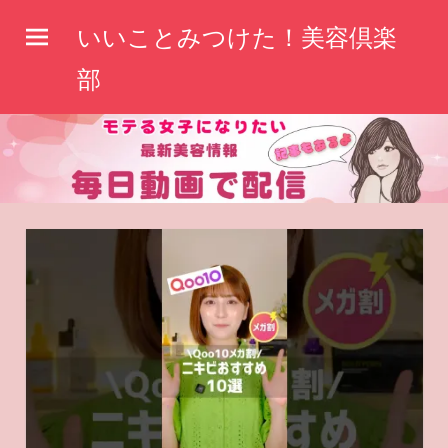
コ
いいことみつけた！美容倶楽
ン
テ
部
ン
ツ
へ
ス
キ
ッ
プ