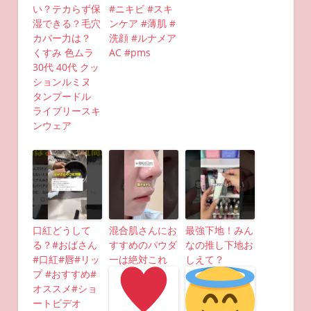
い？テカらず保
#ニキビ #スキ
湿できる？毛穴
ンケア #薄肌 #
カバー力は？
洗顔 #ルナメア
くすみ 色ムラ
AC #pms
30代 40代 クッ
ションルミヌ
タンプードル
ライブリースキ
ンウェア
口紅どうして
混合肌さんにお
最強下地！みん
る？#おばさん
すすめのパウダ
なの推し下地お
#口紅#唇#リッ
一は絶対これ
しえて？
プ #おすすめ#
オススメ#ショ
ートビデオ