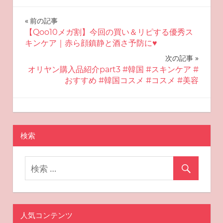
投
前の記事
【Qoo10メガ割】今回の買い＆リピする優秀ス
稿
キンケア｜赤ら顔鎮静と酒さ予防に♥︎
ナ
次の記事
オリヤン購入品紹介part3 #韓国 #スキンケア #
ビ
おすすめ #韓国コスメ #コスメ #美容
ゲ
2025-08-28
miyu
おすすめスキンケア
ー
検索
シ
ョ
ン
人気コンテンツ