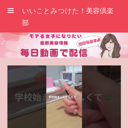
コ
いいことみつけた！美容倶楽
ン
テ
部
ン
ツ
へ
ス
キ
ッ
プ