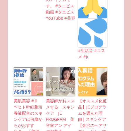
す。 #タエビス
動画 #タエビス
YouTube #美容
#生活音 #コス
メ #jc
美肌美容 #６
美容師がおスス
【オススメ化粧
〜ヒト幹細胞培
メする スキン
品】JCプログラ
養液配合のスキ
ケア JC
ムを選んだ理
ンケアは何歳か
PROGRAM 美
由| スキンケア
らがおすす
容室アン アイ
【金沢のヘアサ