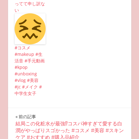
ってて申し訳な
い
#コスメ
#makeup #生
活音 #手元動画
#kpop
#unboxing
#vlog #美容
#jc #メイク #
中学生女子
投
前の記事
結局この化粧水が最強⁉︎コスパ神すぎて愛する白
稿
潤がやっぱりスゴかった #コスメ #美容 #スキン
ケア #おすすめ #購入品紹介