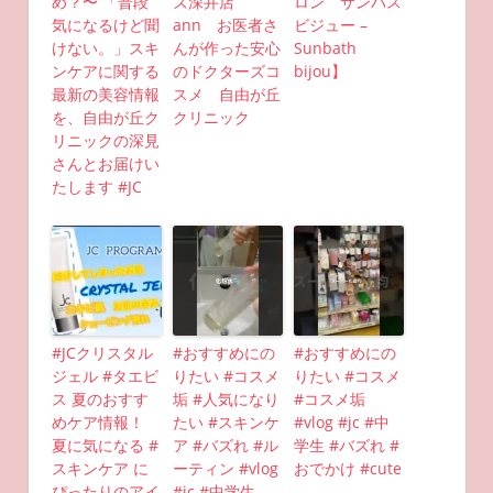
め？〜 「普段
ズ深井店
ロン サンバス
気になるけど聞
ann お医者さ
ビジュー –
けない。」スキ
んが作った安心
Sunbath
ンケアに関する
のドクターズコ
bijou】
最新の美容情報
スメ 自由が丘
を、自由が丘ク
クリニック
リニックの深見
さんとお届けい
たします #JC
#JCクリスタル
#おすすめにの
#おすすめにの
ジェル #タエビ
りたい #コスメ
りたい #コスメ
ス 夏のおすす
垢 #人気になり
#コスメ垢
めケア情報！
たい #スキンケ
#vlog #jc #中
夏に気になる #
ア #バズれ #ル
学生 #バズれ #
スキンケア に
ーティン #vlog
おでかけ #cute
ぴったりのアイ
#jc #中学生