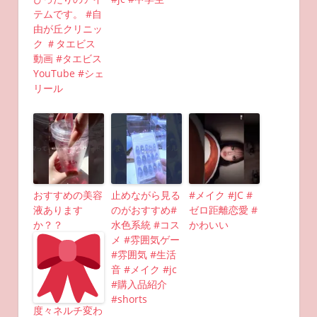
テムです。 #自
由が丘クリニッ
ク ＃タエビス
動画 #タエビス
YouTube #シェ
リール
おすすめの美容
止めながら見る
#メイク #JC #
液あります
のがおすすめ#
ゼロ距離恋愛 #
か？？
水色系統 #コス
かわいい
メ #雰囲気ゲー
#雰囲気 #生活
音 #メイク #jc
#購入品紹介
#shorts
度々ネルチ変わ