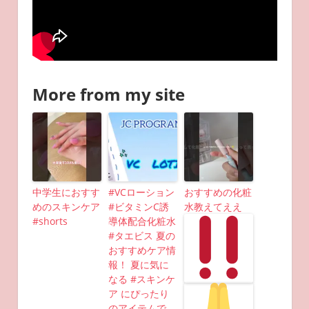
More from my site
中学生におすす
#VCローション
おすすめの化粧
めのスキンケア
#ビタミンC誘
水教えてええ
#shorts
導体配合化粧水
#タエビス 夏の
おすすめケア情
報！ 夏に気に
なる #スキンケ
ア にぴったり
のアイテムで