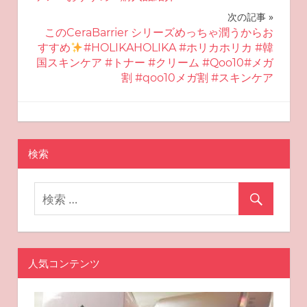
ナ
次の記事
ビ
このCeraBarrier シリーズめっちゃ潤うからお
すすめ
#HOLIKAHOLIKA #ホリカホリカ #韓
ゲ
国スキンケア #トナー #クリーム #Qoo10#メガ
割 #qoo10メガ割 #スキンケア
ー
シ
2025-08-27
miyu
おすすめスキンケア
ョ
検索
ン
人気コンテンツ