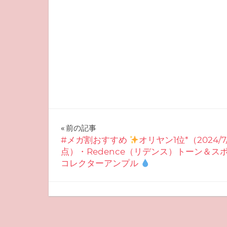
投
前の記事
#メガ割おすすめ
オリヤン1位*（2024/7
稿
点）・Redence（リデンス）トーン＆ス
コレクターアンプル
ナ
ビ
2025-08-23
miyu
おすすめスキンケア
ゲ