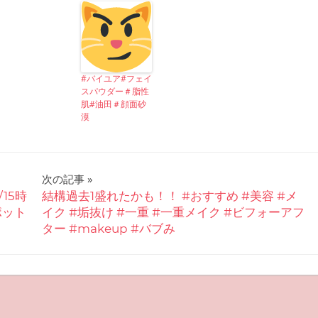
#バイユア#フェイ
スパウダー＃脂性
肌#油田＃顔面砂
漠
次の記事
/15時
結構過去1盛れたかも！！ #おすすめ #美容 #メ
ポット
イク #垢抜け #一重 #一重メイク #ビフォーアフ
ター #makeup #バブみ