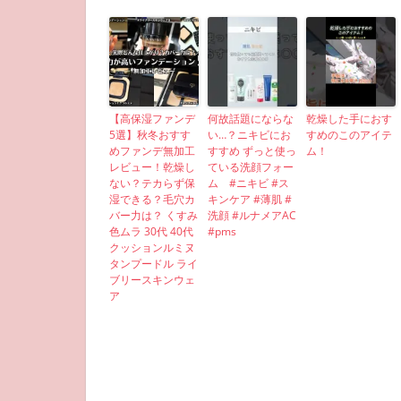
【高保湿ファンデ
何故話題にならな
乾燥した手におす
5選】秋冬おすす
い…？ニキビにお
すめのこのアイテ
めファンデ無加工
すすめ ずっと使っ
ム！
レビュー！乾燥し
ている洗顔フォー
ない？テカらず保
ム #ニキビ #ス
湿できる？毛穴カ
キンケア #薄肌 #
バー力は？ くすみ
洗顔 #ルナメアAC
色ムラ 30代 40代
#pms
クッションルミヌ
タンプードル ライ
ブリースキンウェ
ア