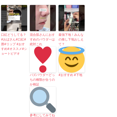
口紅どうしてる？
混合肌さんにおす
最強下地！みんな
#おばさん#口紅#
すめのパウダ一は
の推し下地おしえ
唇#リップ #おす
絶対これ
て？
すめ#オススメ#シ
ョートビデオ
バズパウダーどっ
#おすすめ #下地
ちの種類が合うの
か検証
参考にしてみてね