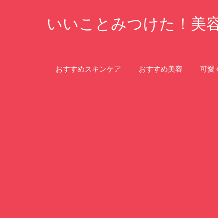
コ
いいことみつけた！美
ン
テ
ン
ツ
おすすめスキンケア
おすすめ美容
可愛
へ
ス
キ
ッ
プ