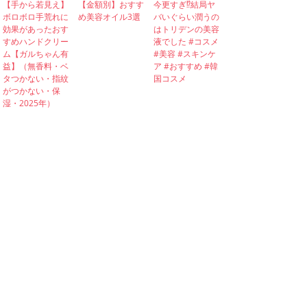
【手から若見え】
【金額別】おすす
今更すぎ⁉︎結局ヤ
ボロボロ手荒れに
め美容オイル3選
バいぐらい潤うの
効果があったおす
はトリデンの美容
すめハンドクリー
液でした #コスメ
ム【ガルちゃん有
#美容 #スキンケ
益】（無香料・ベ
ア #おすすめ #韓
タつかない・指紋
国コスメ
がつかない・保
湿・2025年）