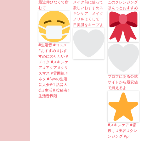
最近伸びなくて病
メイク前に使って
このクレンジング
むて
欲しいおすすめス
ほんっとおすすめ
キンケア！メイク
ノリをよくして一
日美肌をキープよ
#生活音 #コスメ
#おすすめ #おす
すめにのりたい #
メイク #スキンケ
ア #アクア #クリ
スマス #雰囲気 #
プロフにある公式
ネタ #Ayaの生活
サイトから最安値
音大会#生活音大
で買えるよ
会#生活音投稿者#
生活音界隈
#スキンケア #垢
抜け #美容 #クレ
ンジング #pr