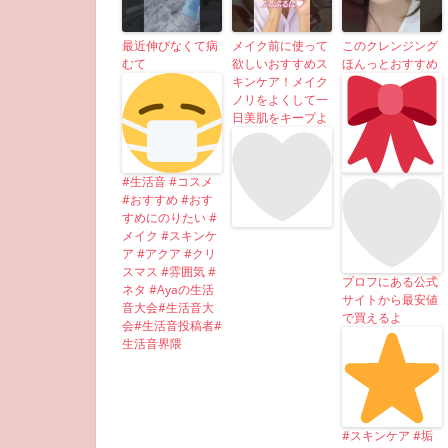
最近伸びなくて病
メイク前に使って
このクレンジング
むて
欲しいおすすめス
ほんっとおすすめ
キンケア！メイク
ノリをよくして一
日美肌をキープよ
#生活音 #コスメ
#おすすめ #おす
すめにのりたい #
メイク #スキンケ
ア #アクア #クリ
スマス #雰囲気 #
プロフにある公式
ネタ #Ayaの生活
サイトから最安値
音大会#生活音大
で買えるよ
会#生活音投稿者#
生活音界隈
#スキンケア #垢