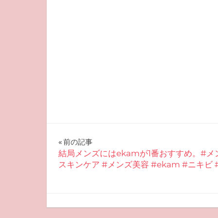
投
前の記事
結局メンズにはekamが1番おすすめ。#メ
稿
スキンケア #メンズ美容 #ekam #ニキビ 
ナ
ビ
2025-08-19
miyu
おすすめスキンケア