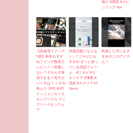
抜け #美容 #クレ
ンジング #pr
【高保湿ファンデ
何故話題にならな
乾燥した手におす
5選】秋冬おすす
い…？ニキビにお
すめのこのアイテ
めファンデ無加工
すすめ ずっと使っ
ム！
レビュー！乾燥し
ている洗顔フォー
ない？テカらず保
ム #ニキビ #ス
湿できる？毛穴カ
キンケア #薄肌 #
バー力は？ くすみ
洗顔 #ルナメアAC
色ムラ 30代 40代
#pms
クッションルミヌ
タンプードル ライ
ブリースキンウェ
ア