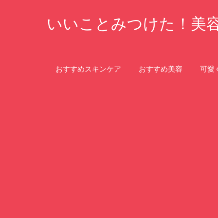
コ
いいことみつけた！美
ン
テ
ン
ツ
おすすめスキンケア
おすすめ美容
可愛
へ
ス
キ
ッ
プ