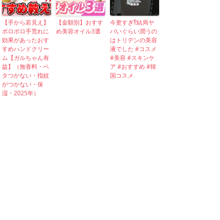
【手から若見え】
【金額別】おすす
今更すぎ⁉︎結局ヤ
ボロボロ手荒れに
め美容オイル3選
バいぐらい潤うの
効果があったおす
はトリデンの美容
すめハンドクリー
液でした #コスメ
ム【ガルちゃん有
#美容 #スキンケ
益】（無香料・ベ
ア #おすすめ #韓
タつかない・指紋
国コスメ
がつかない・保
湿・2025年）