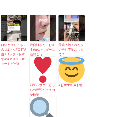
口紅どうしてる？
混合肌さんにおす
最強下地！みんな
#おばさん#口紅#
すめのパウダ一は
の推し下地おしえ
唇#リップ #おす
絶対これ
て？
すめ#オススメ#シ
ョートビデオ
バズパウダーどっ
#おすすめ #下地
ちの種類が合うの
か検証