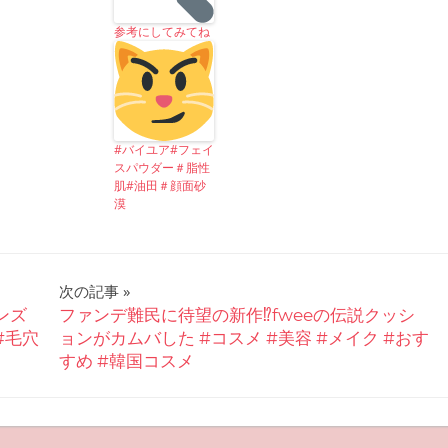
参考にしてみてね
#バイユア#フェイ
スパウダー＃脂性
肌#油田＃顔面砂
漠
次の記事
ンズ
ファンデ難民に待望の新作⁉︎fweeの伝説クッシ
#毛穴
ョンがカムバした #コスメ #美容 #メイク #おす
すめ #韓国コスメ