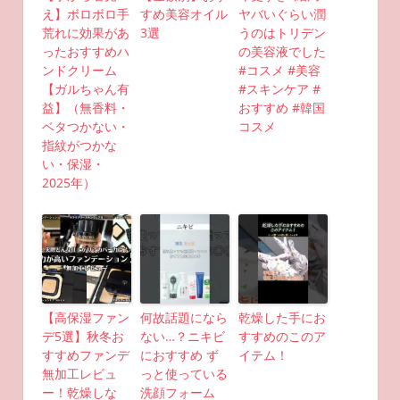
え】ボロボロ手
すめ美容オイル
ヤバいぐらい潤
荒れに効果があ
3選
うのはトリデン
ったおすすめハ
の美容液でした
ンドクリーム
#コスメ #美容
【ガルちゃん有
#スキンケア #
益】（無香料・
おすすめ #韓国
ベタつかない・
コスメ
指紋がつかな
い・保湿・
2025年）
【高保湿ファン
何故話題になら
乾燥した手にお
デ5選】秋冬お
ない…？ニキビ
すすめのこのア
すすめファンデ
におすすめ ず
イテム！
無加工レビュ
っと使っている
ー！乾燥しな
洗顔フォーム