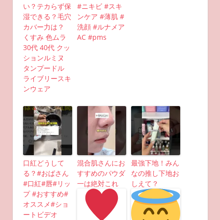
い？テカらず保
#ニキビ #スキ
湿できる？毛穴
ンケア #薄肌 #
カバー力は？
洗顔 #ルナメア
くすみ 色ムラ
AC #pms
30代 40代 クッ
ションルミヌ
タンプードル
ライブリースキ
ンウェア
口紅どうして
混合肌さんにお
最強下地！みん
る？#おばさん
すすめのパウダ
なの推し下地お
#口紅#唇#リッ
一は絶対これ
しえて？
プ #おすすめ#
オススメ#ショ
ートビデオ