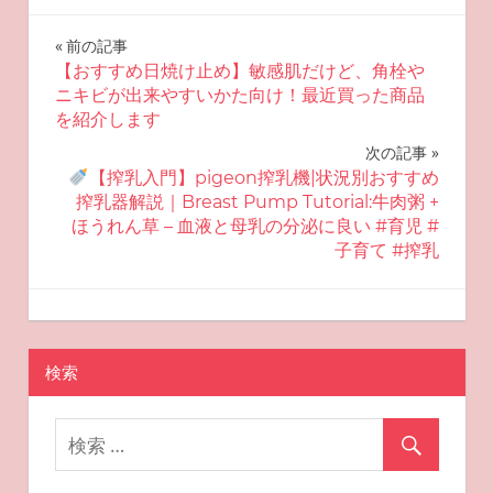
投
前の記事
【おすすめ日焼け止め】敏感肌だけど、角栓や
稿
ニキビが出来やすいかた向け！最近買った商品
を紹介します
ナ
次の記事
ビ
【搾乳入門】pigeon搾乳機|状況別おすすめ
搾乳器解説｜Breast Pump Tutorial:牛肉粥 +
ゲ
ほうれん草 – 血液と母乳の分泌に良い #育児 #
子育て #搾乳
ー
シ
2025-08-15
miyu
おすすめスキンケア
ョ
検索
ン