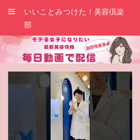
コ
いいことみつけた！美容倶楽
ン
テ
部
ン
ツ
へ
ス
キ
ッ
プ