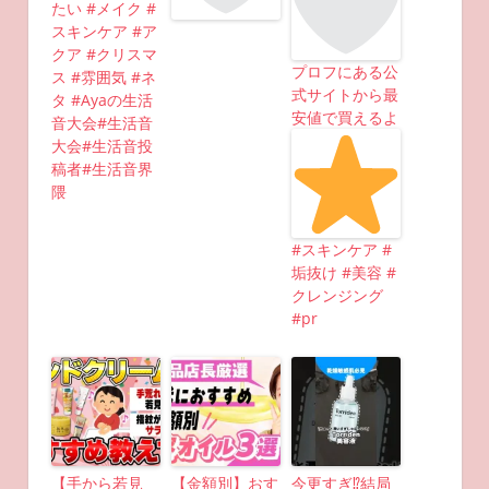
たい #メイク #
スキンケア #ア
クア #クリスマ
プロフにある公
ス #雰囲気 #ネ
式サイトから最
タ #Ayaの生活
安値で買えるよ
音大会#生活音
大会#生活音投
稿者#生活音界
隈
#スキンケア #
垢抜け #美容 #
クレンジング
#pr
【手から若見
【金額別】おす
今更すぎ⁉︎結局