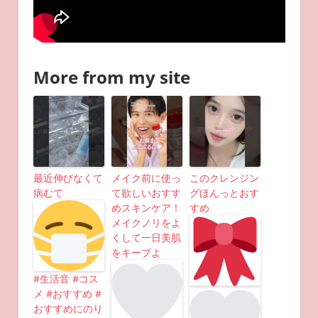
More from my site
最近伸びなくて
メイク前に使っ
このクレンジン
病むて
て欲しいおすす
グほんっとおす
めスキンケア！
すめ
メイクノリをよ
くして一日美肌
をキープよ
#生活音 #コス
メ #おすすめ #
おすすめにのり