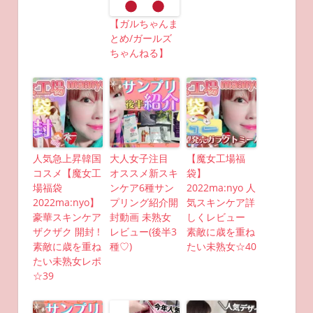
【ガルちゃんま
とめ/ガールズ
ちゃんねる】
人気急上昇韓国
大人女子注目
【魔女工場福
コスメ【魔女工
オススメ新スキ
袋】
場福袋
ンケア6種サン
2022ma:nyo 人
2022ma:nyo】
プリング紹介開
気スキンケア詳
豪華スキンケア
封動画 未熟女
しくレビュー
ザクザク 開封 !
レビュー(後半3
素敵に歳を重ね
素敵に歳を重ね
種♡)
たい未熟女☆40
たい未熟女レポ
☆39