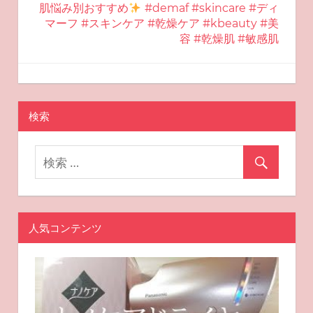
肌悩み別おすすめ
#demaf #skincare #ディ
ビ
マーフ #スキンケア #乾燥ケア #kbeauty #美
容 #乾燥肌 #敏感肌
ゲ
ー
2025-08-14
miyu
おすすめスキンケア
シ
検索
ョ
ン
人気コンテンツ