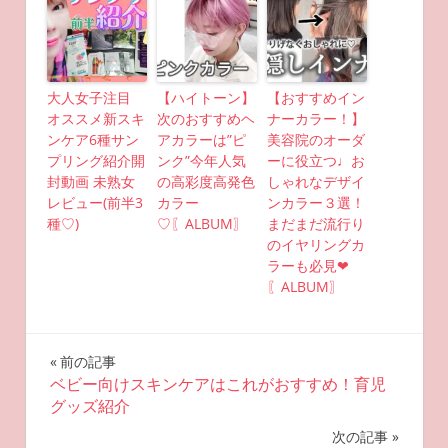
大人女子注目
【ハイトーン】
【おすすめイン
オススメ新スキ
次のおすすめヘ
ナーカラー！】
ンケア6種サン
アカラーは”ピ
美容院のオーダ
プリング紹介開
ンク”今年人気
ーに役立つ♩お
封動画 未熟女
の高彩度高発色
しゃれなデザイ
レビュー(前半3
カラー
ンカラー３選！
種♡)
♡〖ALBUM〗
まだまだ流行り
のイヤリングカ
ラーも必見❤︎
〖ALBUM〗
投
前の記事
ベビー向けスキンケアはこれがおすすめ！育児
稿
グッズ紹介
ナ
次の記事