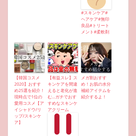
#スキンケア#
ヘアケア#無印
良品#トリート
メント#柔軟剤
【韓国コスメ
【有益スレ】ス
メガ割おすす
2020】おすす
キンケアを間違
め！お肌の水分
め25選を紹介！
えると老化が進
補給アイテムを
現時点で1位の
む…ガチでおす
紹介するよ！
愛用コスメ【ア
すめなスキンケ
イシャドウ/リ
アクリーム
ップ/スキンケ
ア】