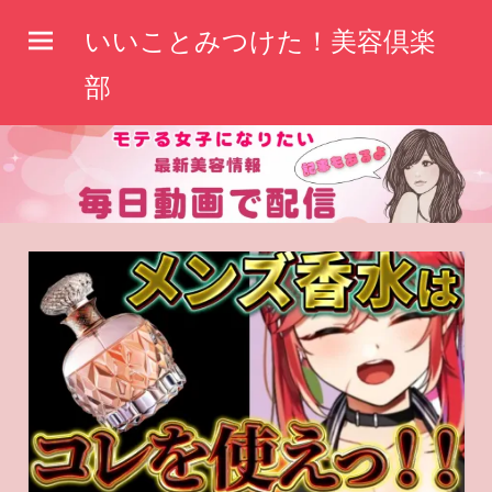
コ
いいことみつけた！美容倶楽
ン
テ
部
ン
ツ
へ
ス
キ
ッ
プ