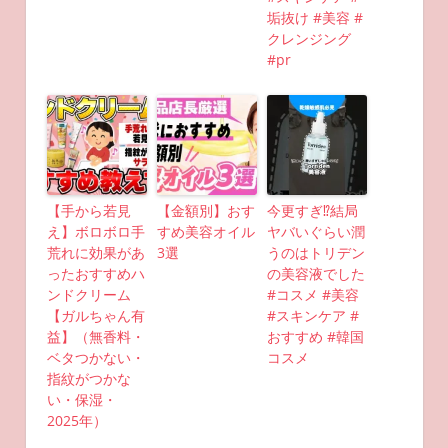
垢抜け #美容 #
クレンジング
#pr
【手から若見
【金額別】おす
今更すぎ⁉︎結局
え】ボロボロ手
すめ美容オイル
ヤバいぐらい潤
荒れに効果があ
3選
うのはトリデン
ったおすすめハ
の美容液でした
ンドクリーム
#コスメ #美容
【ガルちゃん有
#スキンケア #
益】（無香料・
おすすめ #韓国
ベタつかない・
コスメ
指紋がつかな
い・保湿・
2025年）