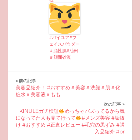
#バイユア#フ
ェイスパウダー
＃脂性肌#油田
＃顔面砂漠
投
前の記事
美容品紹介！ #おすすめ＃美容＃洗顔＃肌＃化
稿
粧水＃美容液＃もも
ナ
次の記事
KINULEガチ検証
めっちゃバズってるから気
ビ
になってた人も見て行って
#メンズ美容 #垢抜
け #おすすめ #正直レビュー #毛穴の黒ずみ #購
ゲ
入品紹介 #pr