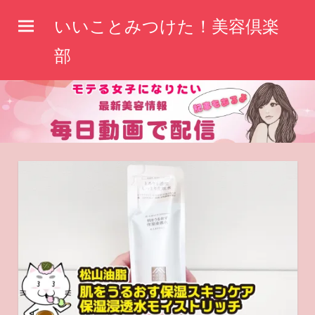
コ
いいことみつけた！美容倶楽
ン
テ
部
ン
ツ
へ
ス
キ
ッ
プ