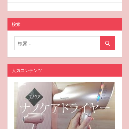
ー
2025-08-09
miyu
おすすめスキンケア
シ
ョ
検索
ン
人気コンテンツ