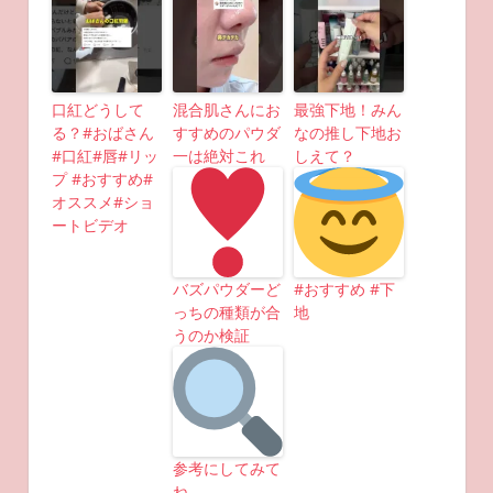
口紅どうして
混合肌さんにお
最強下地！みん
る？#おばさん
すすめのパウダ
なの推し下地お
#口紅#唇#リッ
一は絶対これ
しえて？
プ #おすすめ#
オススメ#ショ
ートビデオ
バズパウダーど
#おすすめ #下
っちの種類が合
地
うのか検証
参考にしてみて
ね