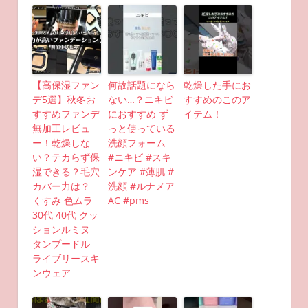
【高保湿ファン
何故話題になら
乾燥した手にお
デ5選】秋冬お
ない…？ニキビ
すすめのこのア
すすめファンデ
におすすめ ず
イテム！
無加工レビュ
っと使っている
ー！乾燥しな
洗顔フォーム
い？テカらず保
#ニキビ #スキ
湿できる？毛穴
ンケア #薄肌 #
カバー力は？
洗顔 #ルナメア
くすみ 色ムラ
AC #pms
30代 40代 クッ
ションルミヌ
タンプードル
ライブリースキ
ンウェア