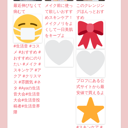
最近伸びなくて
メイク前に使っ
このクレンジン
病むて
て欲しいおすす
グほんっとおす
めスキンケア！
すめ
メイクノリをよ
くして一日美肌
をキープよ
#生活音 #コス
メ #おすすめ #
おすすめにのり
たい #メイク #
スキンケア #ア
クア #クリスマ
プロフにある公
ス #雰囲気 #ネ
式サイトから最
タ #Ayaの生活
安値で買えるよ
音大会#生活音
大会#生活音投
稿者#生活音界
隈
#スキンケア #