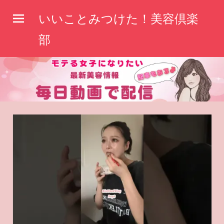
コ
いいことみつけた！美容倶楽
ン
テ
部
ン
ツ
へ
ス
キ
ッ
プ