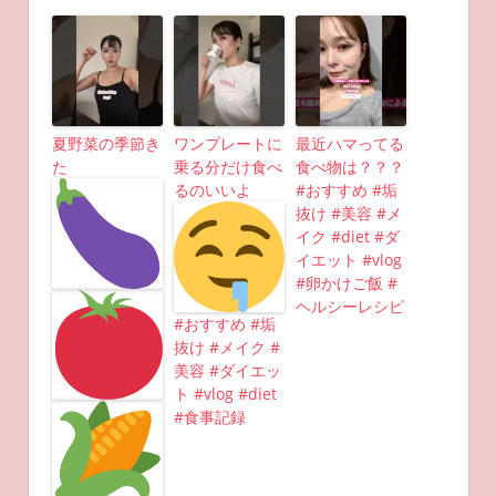
夏野菜の季節き
ワンプレートに
最近ハマってる
た
乗る分だけ食べ
食べ物は？？？
るのいいよ
#おすすめ #垢
抜け #美容 #メ
イク #diet #ダ
イエット #vlog
#卵かけご飯 #
ヘルシーレシピ
#おすすめ #垢
抜け #メイク #
美容 #ダイエッ
ト #vlog #diet
#食事記録