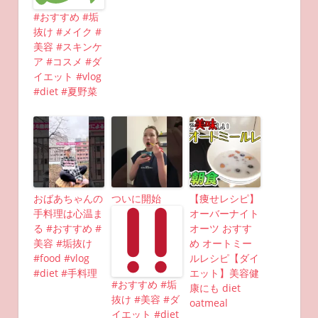
#おすすめ #垢
抜け #メイク #
美容 #スキンケ
ア #コスメ #ダ
イエット #vlog
#diet #夏野菜
おばあちゃんの
ついに開始
【痩せレシピ】
手料理は心温ま
オーバーナイト
る #おすすめ #
オーツ おすす
美容 #垢抜け
め オートミー
#food #vlog
ルレシピ【ダイ
#diet #手料理
エット】美容健
#おすすめ #垢
康にも diet
抜け #美容 #ダ
oatmeal
イエット #diet