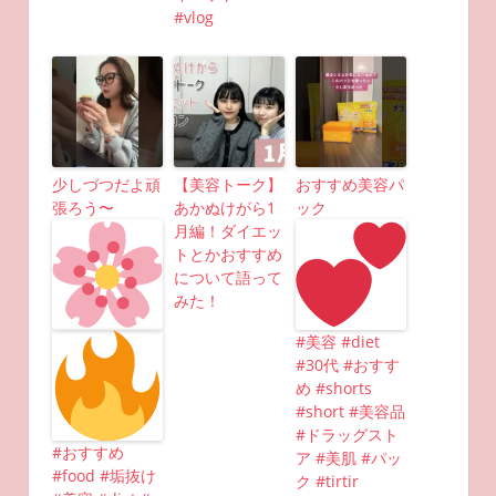
#vlog
少しづつだよ頑
【美容トーク】
おすすめ美容パ
張ろう〜
あかぬけがら1
ック
月編！ダイエッ
トとかおすすめ
について語って
みた！
#美容 #diet
#30代 #おすす
め #shorts
#short #美容品
#ドラッグスト
#おすすめ
ア #美肌 #パッ
#food #垢抜け
ク #tirtir