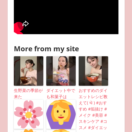
More from my site
生野菜の季節が
ダイエット中で
おすすめのダイ
来た
も和菓子は
エットレシピ教
えて( ᐛ ) #おす
すめ #垢抜け #
メイク #美容 #
スキンケア #コ
スメ #ダイエッ