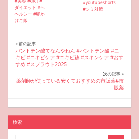
#美容 #diet #
#youtubeshorts
ダイエット #ヘ
#シミ対策
ヘルシー #卵か
けご飯
投
前の記事
パントテン酸てなんやねん #パントテン酸 #ニ
稿
キビ #ニキビケア #ニキビ跡 #スキンケア #おす
すめ #スプラウト2025
ナ
次の記事
ビ
薬剤師が使っている安くておすすめの市販薬#市
販薬
ゲ
ー
2025-07-22
miyu
おすすめスキンケア
シ
検索
ョ