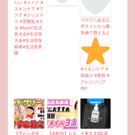
たい #メイク #
スキンケア #ア
クア #クリスマ
プロフにある公
ス #雰囲気 #ネ
式サイトから最
タ #Ayaの生活
安値で買えるよ
音大会#生活音
大会#生活音投
稿者#生活音界
隈
#スキンケア #
垢抜け #美容 #
クレンジング
#pr
【手から若見
【金額別】おす
今更すぎ⁉︎結局