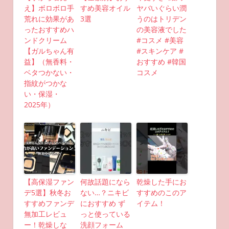
え】ボロボロ手
すめ美容オイル
ヤバいぐらい潤
荒れに効果があ
3選
うのはトリデン
ったおすすめハ
の美容液でした
ンドクリーム
#コスメ #美容
【ガルちゃん有
#スキンケア #
益】（無香料・
おすすめ #韓国
ベタつかない・
コスメ
指紋がつかな
い・保湿・
2025年）
【高保湿ファン
何故話題になら
乾燥した手にお
デ5選】秋冬お
ない…？ニキビ
すすめのこのア
すすめファンデ
におすすめ ず
イテム！
無加工レビュ
っと使っている
ー！乾燥しな
洗顔フォーム