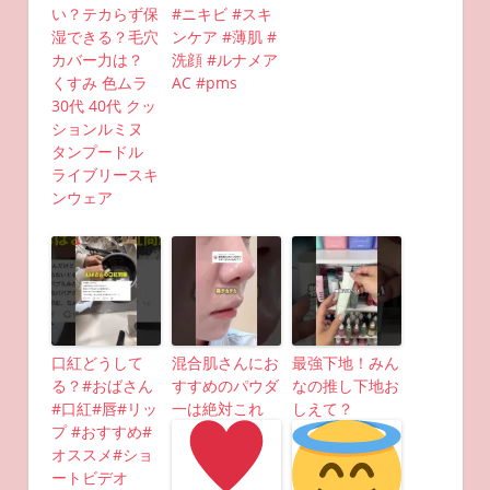
い？テカらず保
#ニキビ #スキ
湿できる？毛穴
ンケア #薄肌 #
カバー力は？
洗顔 #ルナメア
くすみ 色ムラ
AC #pms
30代 40代 クッ
ションルミヌ
タンプードル
ライブリースキ
ンウェア
口紅どうして
混合肌さんにお
最強下地！みん
る？#おばさん
すすめのパウダ
なの推し下地お
#口紅#唇#リッ
一は絶対これ
しえて？
プ #おすすめ#
オススメ#ショ
ートビデオ