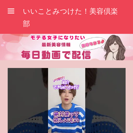
コ
いいことみつけた！美容倶楽
ン
テ
部
ン
ツ
へ
ス
キ
ッ
プ