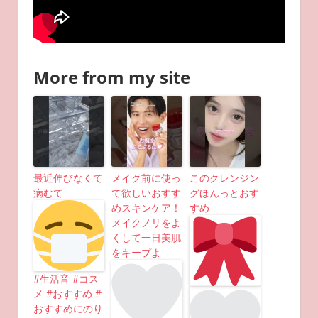
More from my site
最近伸びなくて
メイク前に使っ
このクレンジン
病むて
て欲しいおすす
グほんっとおす
めスキンケア！
すめ
メイクノリをよ
くして一日美肌
をキープよ
#生活音 #コス
メ #おすすめ #
おすすめにのり