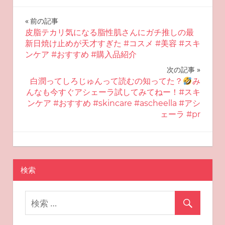
投
前の記事
皮脂テカリ気になる脂性肌さんにガチ推しの最
稿
新日焼け止めが天才すぎた #コスメ #美容 #スキ
ンケア #おすすめ #購入品紹介
ナ
次の記事
ビ
白潤ってしろじゅんって読むの知ってた？
み
んなも今すぐアシェーラ試してみてねー！#スキ
ゲ
ンケア #おすすめ #skincare #ascheella #アシ
ェーラ #pr
ー
シ
2025-07-03
miyu
おすすめスキンケア
ョ
検索
ン