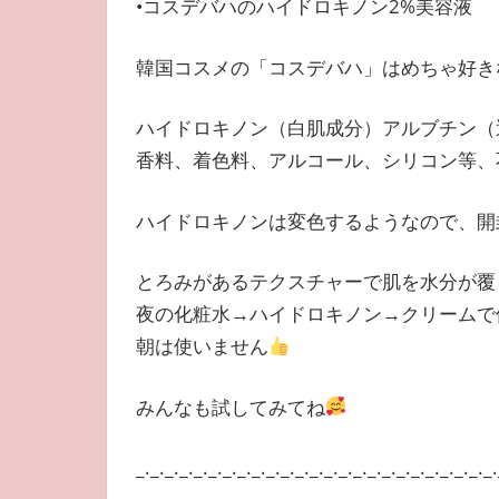
•コスデバハのハイドロキノン2%美容液
韓国コスメの「コスデバハ」はめちゃ好き
ハイドロキノン（白肌成分）アルブチン（
香料、着色料、アルコール、シリコン等、
ハイドロキノンは変色するようなので、開
とろみがあるテクスチャーで肌を水分が覆
夜の化粧水→ハイドロキノン→クリームで
朝は使いません
みんなも試してみてね
_._._._._._._._._._._._._._._._._._._._._._._._._.