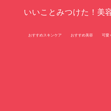
コ
いいことみつけた！美
ン
テ
ン
ツ
おすすめスキンケア
おすすめ美容
可愛
へ
ス
キ
ッ
プ