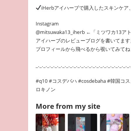
iHerbアイハーブで購入したスキンケ
Instagram
@mitsuwaka13_iherb ←「ミツワカ13
アイハーブのレビューブログを書いてます
プロフィールから飛べるから覗いてみてね
_._._._._._._._._._._._._._._._._._._._._._._._._.
#q10 #コスデバハ #cosdebaha #韓
ロキノン
More from my site