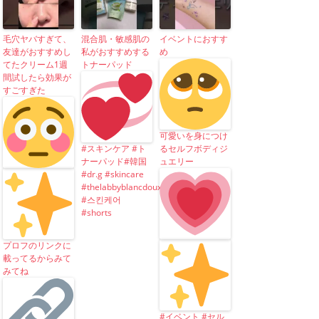
毛穴ヤバすぎて、
混合肌・敏感肌の
イベントにおすす
友達がおすすめし
私がおすすめする
め
てたクリーム1週
トナーパッド
間試したら効果が
すごすぎた
可愛いを身につけ
#スキンケア #ト
るセルフボディジ
ナーパッド#韓国
ュエリー
#dr.g #skincare
#thelabbyblancdoux
#스킨케어
#shorts
プロフのリンクに
載ってるからみて
みてね
#イベント #セル