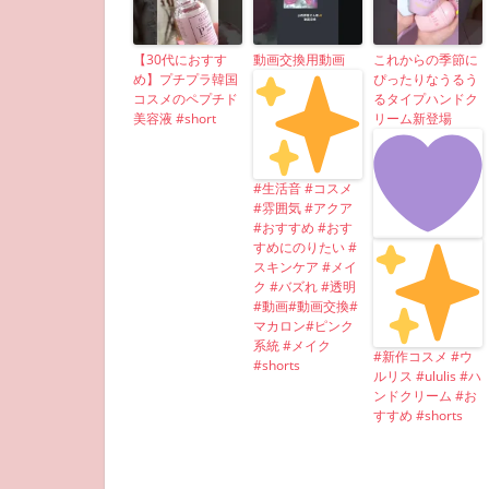
【30代におすす
動画交換用動画
これからの季節に
め】プチプラ韓国
ぴったりなうるう
コスメのペプチド
るタイプハンドク
美容液 #short
リーム新登場
#生活音 #コスメ
#雰囲気 #アクア
#おすすめ #おす
すめにのりたい #
スキンケア #メイ
ク #バズれ #透明
#動画#動画交換#
マカロン#ピンク
系統 #メイク
#新作コスメ #ウ
#shorts
ルリス #ululis #ハ
ンドクリーム #お
すすめ #shorts