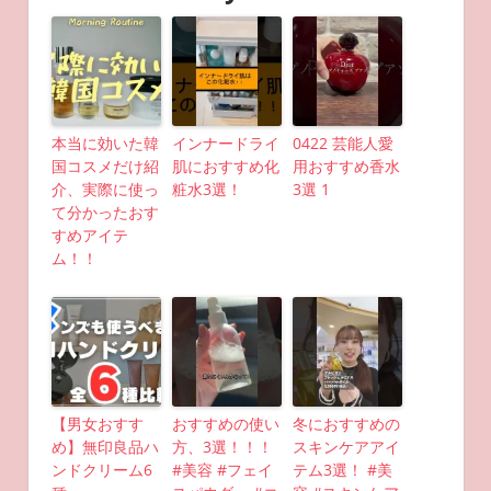
本当に効いた韓
インナードライ
0422 芸能人愛
国コスメだけ紹
肌におすすめ化
用おすすめ香水
介、実際に使っ
粧水3選！
3選 1
て分かったおす
すめアイテ
ム！！
【男女おすす
おすすめの使い
冬におすすめの
め】無印良品ハ
方、3選！！！
スキンケアアイ
ンドクリーム6
#美容 #フェイ
テム3選！ #美