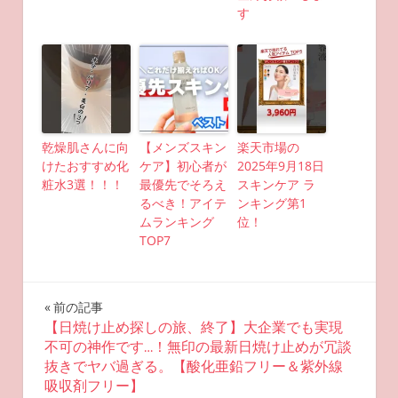
す
乾燥肌さんに向
【メンズスキン
楽天市場の
けたおすすめ化
ケア】初心者が
2025年9月18日
粧水3選！！！
最優先でそろえ
スキンケア ラ
るべき！アイテ
ンキング第1
ムランキング
位！
TOP7
投
前の記事
【日焼け止め探しの旅、終了】大企業でも実現
稿
不可の神作です…！無印の最新日焼け止めが冗談
抜きでヤバ過ぎる。【酸化亜鉛フリー＆紫外線
ナ
吸収剤フリー】