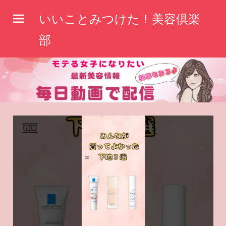
コ
いいことみつけた！美容倶楽
ン
テ
部
ン
ツ
へ
ス
キ
ッ
プ