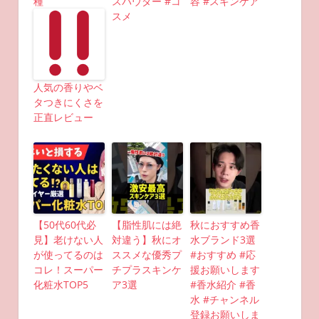
種
スパウダー #コ
容 #スキンケア
スメ
人気の香りやベ
タつきにくさを
正直レビュー
【50代60代必
【脂性肌には絶
秋におすすめ香
見】老けない人
対違う】秋にオ
水ブランド3選
が使ってるのは
ススメな優秀プ
#おすすめ #応
コレ！スーパー
チプラスキンケ
援お願いします
化粧水TOP5
ア3選
#香水紹介 #香
水 #チャンネル
登録お願いしま