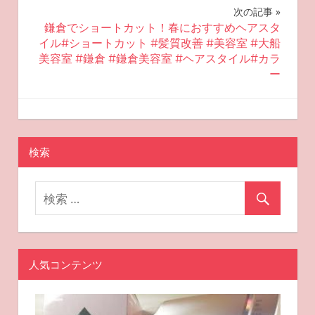
ビ
次の記事
鎌倉でショートカット！春におすすめヘアスタ
ゲ
イル#ショートカット #髪質改善 #美容室 #大船
美容室 #鎌倉 #鎌倉美容室 #ヘアスタイル#カラ
ー
ー
シ
2025-04-30
miyu
おすすめスキンケア
ョ
ン
検索
人気コンテンツ