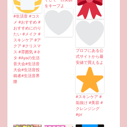
をキープよ
#生活音 #コス
メ #おすすめ #
おすすめにのり
たい #メイク #
スキンケア #ア
クア #クリスマ
プロフにある公
ス #雰囲気 #ネ
式サイトから最
タ #Ayaの生活
安値で買えるよ
音大会#生活音
大会#生活音投
稿者#生活音界
隈
#スキンケア #
垢抜け #美容 #
クレンジング
#pr