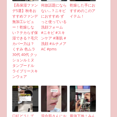
【高保湿ファン
何故話題になら
乾燥した手にお
デ5選】秋冬お
ない…？ニキビ
すすめのこのア
すすめファンデ
におすすめ ず
イテム！
無加工レビュ
っと使っている
ー！乾燥しな
洗顔フォーム
い？テカらず保
#ニキビ #スキ
湿できる？毛穴
ンケア #薄肌 #
カバー力は？
洗顔 #ルナメア
くすみ 色ムラ
AC #pms
30代 40代 クッ
ションルミヌ
タンプードル
ライブリースキ
ンウェア
口紅どうして
混合肌さんにお
最強下地！みん