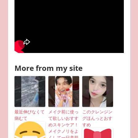
More from my site
最近伸びなくて
メイク前に使っ
このクレンジン
病むて
て欲しいおすす
グほんっとおす
めスキンケア！
すめ
メイクノリをよ
くして一日美肌