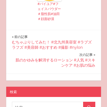
#バイユア#フ
ェイスパウダー
＃脂性肌#油田
＃顔面砂漠
投
前の記事
むちゃぶりしてみた！ #北九州美容室 #ラブズ
稿
ラフズ #美容師 #おすすめ #撮影 #nylon
ナ
次の記事
肌のかゆみを解消するローション #人気 #スキ
ビ
ンケア #お肌の悩み
ゲ
2024-10-23
miyu
おすすめスキンケア
ー
検索
シ
ョ