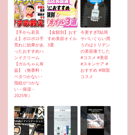
【手から若見
【金額別】おす
今更すぎ⁉︎結局
え】ボロボロ手
すめ美容オイル
ヤバいぐらい潤
荒れに効果があ
3選
うのはトリデン
ったおすすめハ
の美容液でした
ンドクリーム
#コスメ #美容
【ガルちゃん有
#スキンケア #
益】（無香料・
おすすめ #韓国
ベタつかない・
コスメ
指紋がつかな
い・保湿・
2025年）