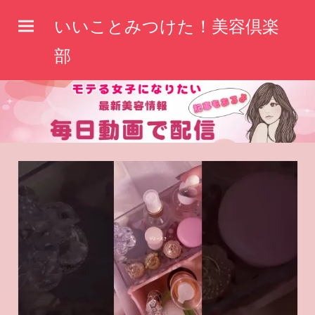
コ
いいことみつけた！美容倶楽
ン
テ
部
ン
ツ
へ
ス
キ
ッ
プ