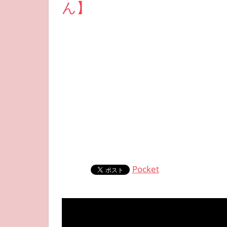
ん】
Pocket