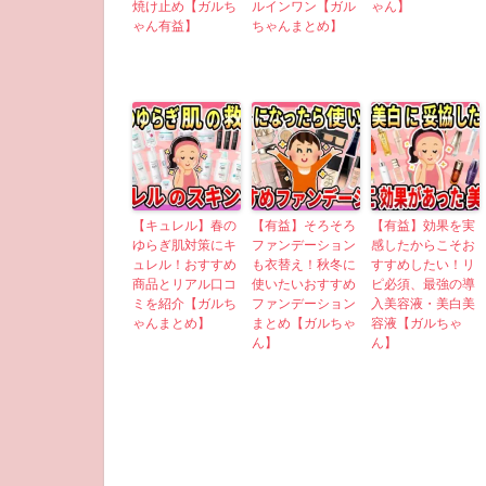
焼け止め【ガルち
ルインワン【ガル
ゃん】
ゃん有益】
ちゃんまとめ】
【キュレル】春の
【有益】そろそろ
【有益】効果を実
ゆらぎ肌対策にキ
ファンデーション
感したからこそお
ュレル！おすすめ
も衣替え！秋冬に
すすめしたい！リ
商品とリアル口コ
使いたいおすすめ
ピ必須、最強の導
ミを紹介【ガルち
ファンデーション
入美容液・美白美
ゃんまとめ】
まとめ【ガルちゃ
容液【ガルちゃ
ん】
ん】