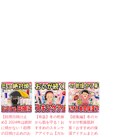
【顔用日焼け止
【有益】冬の乾燥
【総集編】冬のカ
め】2024年は絶対
から肌を守る！お
サカサ乾燥肌対
に焼かない！顔用
すすめのスキンケ
策！おすすめの保
の日焼け止めのお
アアイテム【ガル
湿アイテムまとめ