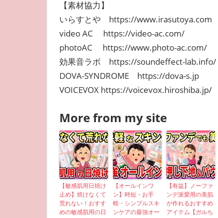
【素材協力】
いらすとや https://www.irasutoya.com
video AC https://video-ac.com/
photoAC https://www.photo-ac.com/
効果音ラボ https://soundeffect-lab.info/
DOVA-SYNDROME https://dova-s.jp
VOICEVOX https://voicevox.hiroshiba.jp/
More from my site
【敏感肌用日焼け
【オールインワ
【有益】ノーファ
止め】焼けなくて
ン】時短・お手
ンデ派愛用の美肌
荒れない！おすす
軽・シンプルスキ
が作れるおすすめ
めの敏感肌用の日
ンケアの最強オー
アイテム【ガルち