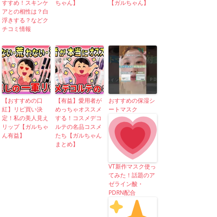
すすめ！スキンケ
ちゃん】
【ガルちゃん】
アとの相性は？白
浮きする？などク
チコミ情報
【おすすめの口
【有益】愛用者が
おすすめの保湿シ
紅】リピ買い決
めっちゃオススメ
ートマスク
定！私の美人見え
する！コスメデコ
リップ【ガルちゃ
ルテの名品コスメ
ん有益】
たち【ガルちゃん
まとめ】
VT新作マスク使っ
てみた！話題のア
ゼライン酸・
PDRN配合