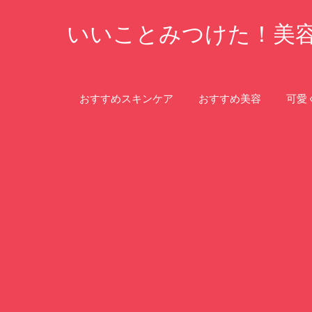
コ
いいことみつけた！美
ン
テ
ン
ツ
おすすめスキンケア
おすすめ美容
可愛
へ
ス
キ
ッ
プ