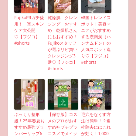
FujikoPRガチ愛
乾燥肌 クレン
韓国トレンドス
用！一軍スキン
ジング おすす
ポット！美容マ
ケア大公開
め 乾燥肌さん
ニアがおすすめ
♡【フジコ】
にもおすすめ！
する漢南洞（ハ
#shorts
Fujikoスタッフ
ンナムドン）の
が選ぶリピ買い
人気スポット巡
クレンジング3
り♡【フジコ】
選♡【フジコ】
#shorts
#shorts
ぷっくり整形
【保存版】コス
毛穴をなくす方
級！25年春夏お
メのプロがおす
法は簡単！？角
すすめ最強プラ
すめ神プチプラ
栓除去にはこれ
ンパーリップ6
コスメでメイク
が効く！1,000