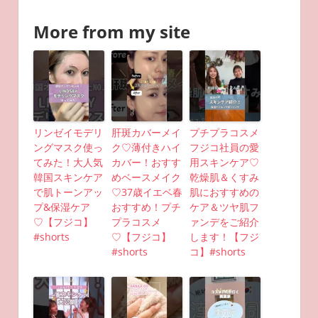
More from my site
リンゼイモデリ
肝斑カバーメイ
プチプラコスメ
ングマスク使っ
ク♡薄付きハイ
フジコ社員の愛
てみた！大人気
カバー！おすす
用スキンケア♡
韓国スキンケア
めベースメイク
乾燥肌＆くすみ
で肌トーンアッ
♡37歳イエベ春
肌におすすめの
プ&保湿ケア
おすすめ！プチ
ケア＆ツヤ肌フ
♡【フジコ】
プラコスメ
ァンデをご紹介
#shorts
♡【フジコ】
します！【フジ
#shorts
コ】#shorts