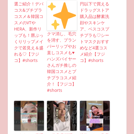
選ご紹介！デパ
円以下で買える
コス&プチプラ
ドラッグストア
コスメ＆韓国コ
購入品は酵素洗
スメのVTや
顔やスキンケ
HERA、新作リ
ア、ベスコスプ
クマ消し、毛穴
ップも！唇ぷっ
チプラも♡シー
を消す、プラン
くりリップメイ
トマスクおすす
パーリップやお
クで若見え＆盛
めなど4選コス
直しコスメも
♥
れる♡【フジ
メ紹介【フジ
ハンズバイヤー
コ】#shorts
コ】#shorts
さんガチ推しの
韓国コスメとプ
チプラコスメ紹
介！【フジコ】
#shorts