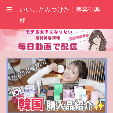
コ
いいことみつけた！美容倶楽
ン
テ
部
ン
ツ
へ
ス
キ
ッ
プ