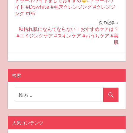
ドゥーホワイトまじでおすすめ
#ドゥーホワ
稿
イト #Dowhite #毛穴クレンジング #クレンジ
ング #PR
ナ
次の記事
ビ
秋枯れ肌になんてならない！おすすめケアは？
#エイジングケア #スキンケア #おうちケア #美
ゲ
肌
ー
2024-10-20
miyu
おすすめスキンケア
シ
ョ
検索
ン
人気コンテンツ