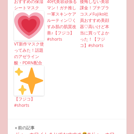
おすすめの保湿
40代美容頑張る
後悔しない美容
シートマスク
マン！ガチ推し
課金！プチプラ
一軍スキンケア
コスメFujiko社
ルーティン♡く
員おすすめ美顔
すみ肌の肌質改
器♡高いけど本
善♪【フジコ】
当に買ってよか
#shorts
った！【フジ
VT新作マスク使
コ】#shorts
ってみた！話題
のアゼライン
酸・PDRN配合
【フジコ】
#shorts
投
前の記事