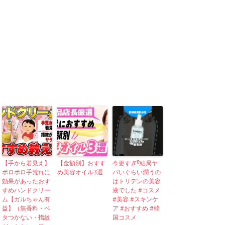
【手から若見え】
【金額別】おすす
今更すぎ⁉︎結局ヤ
ボロボロ手荒れに
め美容オイル3選
バいぐらい潤うの
効果があったおす
はトリデンの美容
すめハンドクリー
液でした #コスメ
ム【ガルちゃん有
#美容 #スキンケ
益】（無香料・ベ
ア #おすすめ #韓
タつかない・指紋
国コスメ