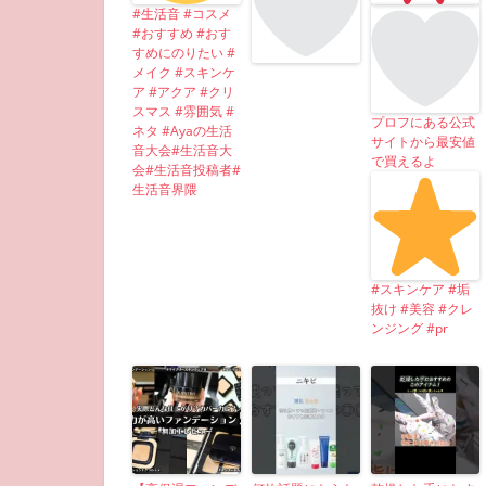
#生活音 #コスメ
#おすすめ #おす
すめにのりたい #
メイク #スキンケ
ア #アクア #クリ
スマス #雰囲気 #
プロフにある公式
ネタ #Ayaの生活
サイトから最安値
音大会#生活音大
で買えるよ
会#生活音投稿者#
生活音界隈
#スキンケア #垢
抜け #美容 #クレ
ンジング #pr