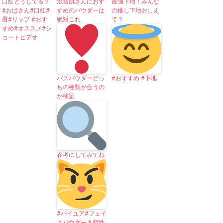
口紅どうしてる？
混合肌さんにおす
最強下地！みんな
#おばさん#口紅#
すめのパウダ一は
の推し下地おしえ
唇#リップ #おす
絶対これ
て？
すめ#オススメ#シ
ョートビデオ
バズパウダーどっ
#おすすめ #下地
ちの種類が合うの
か検証
参考にしてみてね
#バイユア#フェイ
スパウダー＃脂性