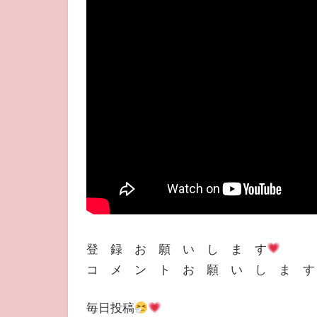
登 録 お 願 い し ま す
コ メ ン ト お 願 い し ま 
毎日投稿