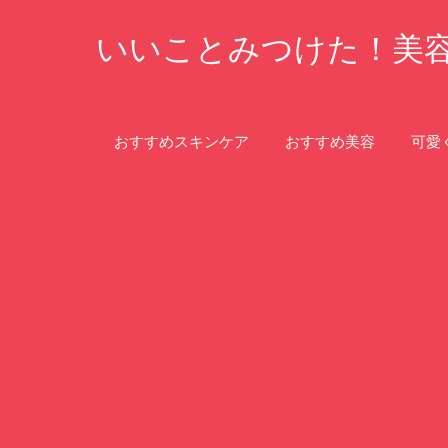
コ
いいことみつけた！美
ン
テ
ン
ツ
おすすめスキンケア
おすすめ美容
可愛
へ
ス
キ
ッ
プ