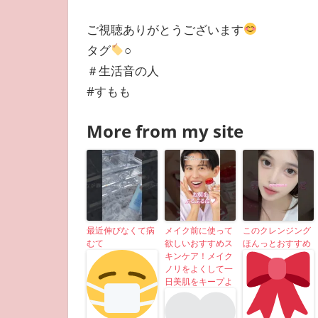
ご視聴ありがとうございます
タグ
○
＃生活音の人
#すもも
More from my site
最近伸びなくて病
メイク前に使って
このクレンジング
むて
欲しいおすすめス
ほんっとおすすめ
キンケア！メイク
ノリをよくして一
日美肌をキープよ