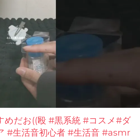
だお((殴 #黒系統 #コスメ#ダ
#生活音初心者 #生活音 #asmr