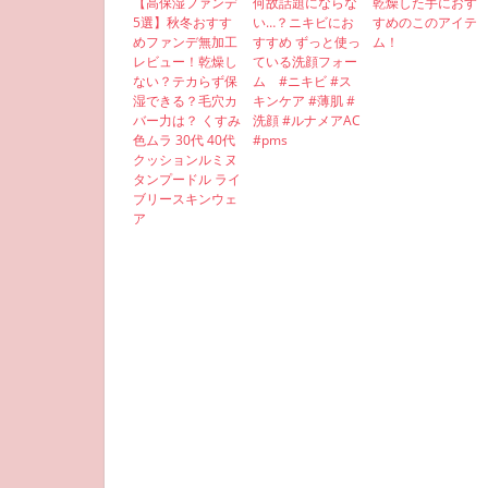
【高保湿ファンデ
何故話題にならな
乾燥した手におす
5選】秋冬おすす
い…？ニキビにお
すめのこのアイテ
めファンデ無加工
すすめ ずっと使っ
ム！
レビュー！乾燥し
ている洗顔フォー
ない？テカらず保
ム #ニキビ #ス
湿できる？毛穴カ
キンケア #薄肌 #
バー力は？ くすみ
洗顔 #ルナメアAC
色ムラ 30代 40代
#pms
クッションルミヌ
タンプードル ライ
ブリースキンウェ
ア