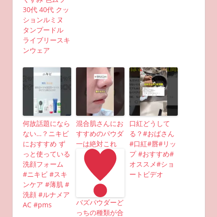
30代 40代 クッ
ションルミヌ
タンプードル
ライブリースキ
ンウェア
何故話題になら
混合肌さんにお
口紅どうして
ない…？ニキビ
すすめのパウダ
る？#おばさん
におすすめ ず
一は絶対これ
#口紅#唇#リッ
っと使っている
プ #おすすめ#
洗顔フォーム
オススメ#ショ
#ニキビ #スキ
ートビデオ
ンケア #薄肌 #
洗顔 #ルナメア
バズパウダーど
AC #pms
っちの種類が合