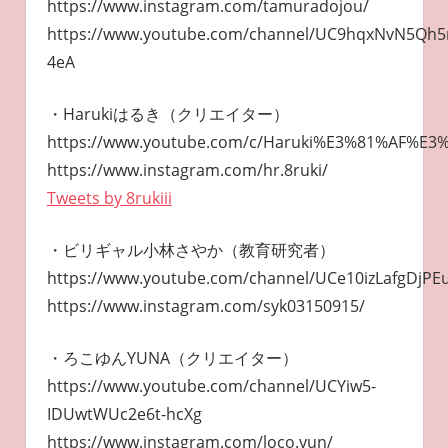
https://www.instagram.com/tamuradojou/
https://www.youtube.com/channel/UC9hqxNvN5Qh5
4eA
・Harukiはるき（クリエイター）
https://www.youtube.com/c/Haruki%E3%81%AF%E
https://www.instagram.com/hr.8ruki/
Tweets by 8rukiii
・ビリギャル小林さやか（教育研究者）
https://www.youtube.com/channel/UCe10izLafgDjPE
https://www.instagram.com/syk03150915/
・ろこゆんYUNA（クリエイター）
https://www.youtube.com/channel/UCYiw5-
IDUwtWUc2e6t-hcXg
https://www.instagram.com/loco.yun/