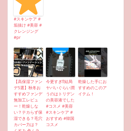
#スキンケア #
垢抜け #美容 #
クレンジング
#pr
【高保湿ファン
今更すぎ⁉︎結局
乾燥した手にお
デ5選】秋冬お
ヤバいぐらい潤
すすめのこのア
すすめファンデ
うのはトリデン
イテム！
無加工レビュ
の美容液でした
ー！乾燥しな
#コスメ #美容
い？テカらず保
#スキンケア #
湿できる？毛穴
おすすめ #韓国
カバー力は？
コスメ
くすみ 色ムラ