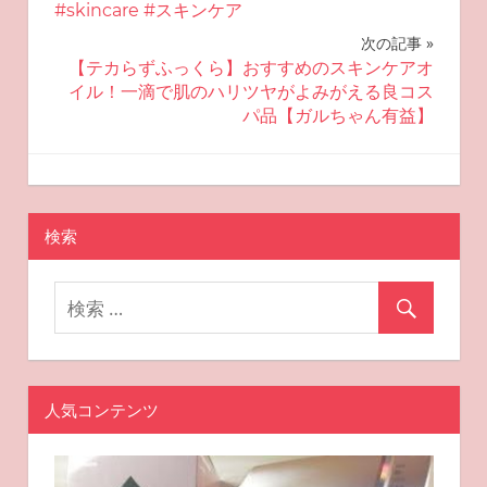
稿
#skincare #スキンケア
ナ
次の記事
【テカらずふっくら】おすすめのスキンケアオ
ビ
イル！一滴で肌のハリツヤがよみがえる良コス
パ品【ガルちゃん有益】
ゲ
ー
2024-10-11
miyu
おすすめスキンケア
シ
検索
ョ
ン
人気コンテンツ