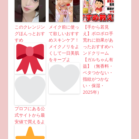
このクレンジン
メイク前に使っ
【手から若見
グほんっとおす
て欲しいおすす
え】ボロボロ手
すめ
めスキンケア！
荒れに効果があ
メイクノリをよ
ったおすすめハ
くして一日美肌
ンドクリーム
をキープよ
【ガルちゃん有
益】（無香料・
ベタつかない・
指紋がつかな
い・保湿・
2025年）
プロフにある公
式サイトから最
安値で買えるよ