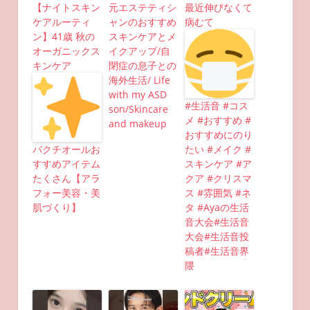
【ナイトスキン
元エステティシ
最近伸びなくて
ケアルーティ
ャンのおすすめ
病むて
ン】41歳 秋の
スキンケアとメ
オーガニックス
イクアップ/自
キンケア
閉症の息子との
海外生活/ Life
with my ASD
#生活音 #コス
son/Skincare
メ #おすすめ #
and makeup
おすすめにのり
バクチオールお
たい #メイク #
すすめアイテム
スキンケア #ア
たくさん【アラ
クア #クリスマ
フォー美容・美
ス #雰囲気 #ネ
肌づくり】
タ #Ayaの生活
音大会#生活音
大会#生活音投
稿者#生活音界
隈