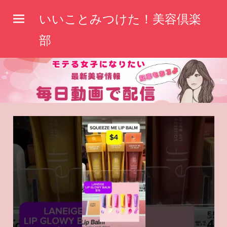
コ
いいことみつけた！美容倶楽
ン
テ
部
ン
ツ
へ
ス
キ
ッ
プ