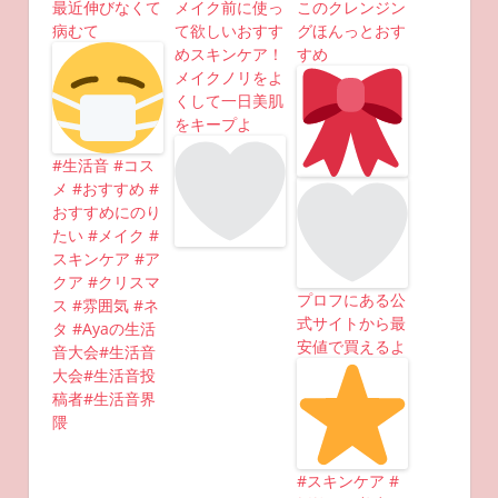
最近伸びなくて
メイク前に使っ
このクレンジン
病むて
て欲しいおすす
グほんっとおす
めスキンケア！
すめ
メイクノリをよ
くして一日美肌
をキープよ
#生活音 #コス
メ #おすすめ #
おすすめにのり
たい #メイク #
スキンケア #ア
クア #クリスマ
プロフにある公
ス #雰囲気 #ネ
式サイトから最
タ #Ayaの生活
安値で買えるよ
音大会#生活音
大会#生活音投
稿者#生活音界
隈
#スキンケア #