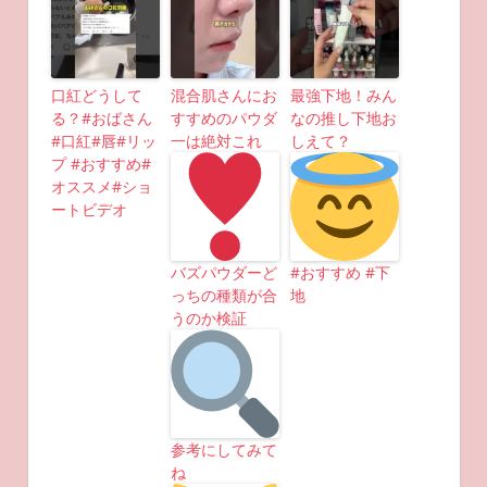
口紅どうして
混合肌さんにお
最強下地！みん
る？#おばさん
すすめのパウダ
なの推し下地お
#口紅#唇#リッ
一は絶対これ
しえて？
プ #おすすめ#
オススメ#ショ
ートビデオ
バズパウダーど
#おすすめ #下
っちの種類が合
地
うのか検証
参考にしてみて
ね