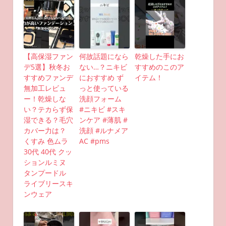
【高保湿ファン
何故話題になら
乾燥した手にお
デ5選】秋冬お
ない…？ニキビ
すすめのこのア
すすめファンデ
におすすめ ず
イテム！
無加工レビュ
っと使っている
ー！乾燥しな
洗顔フォーム
い？テカらず保
#ニキビ #スキ
湿できる？毛穴
ンケア #薄肌 #
カバー力は？
洗顔 #ルナメア
くすみ 色ムラ
AC #pms
30代 40代 クッ
ションルミヌ
タンプードル
ライブリースキ
ンウェア