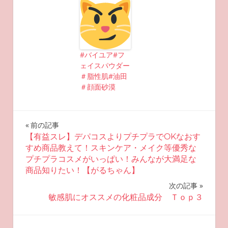
#バイユア#フ
ェイスパウダー
＃脂性肌#油田
＃顔面砂漠
投
前の記事
【有益スレ】デパコスよりプチプラでOKなおす
稿
すめ商品教えて！スキンケア・メイク等優秀な
プチプラコスメがいっぱい！みんなが大満足な
ナ
商品知りたい！【がるちゃん】
ビ
次の記事
敏感肌にオススメの化粧品成分 Ｔｏｐ３
ゲ
ー