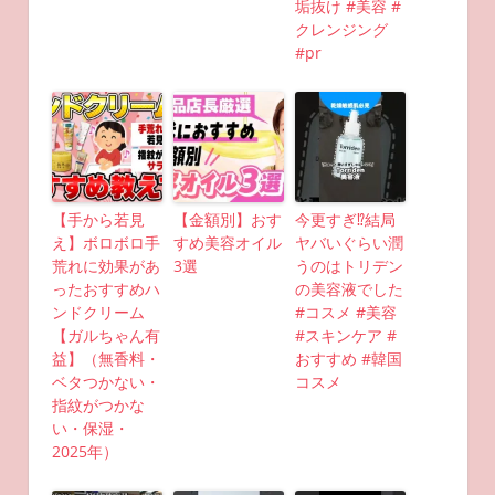
垢抜け #美容 #
クレンジング
#pr
【手から若見
【金額別】おす
今更すぎ⁉︎結局
え】ボロボロ手
すめ美容オイル
ヤバいぐらい潤
荒れに効果があ
3選
うのはトリデン
ったおすすめハ
の美容液でした
ンドクリーム
#コスメ #美容
【ガルちゃん有
#スキンケア #
益】（無香料・
おすすめ #韓国
ベタつかない・
コスメ
指紋がつかな
い・保湿・
2025年）