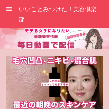
コ
いいことみつけた！美容倶楽
ン
テ
部
ン
ツ
へ
ス
キ
ッ
プ