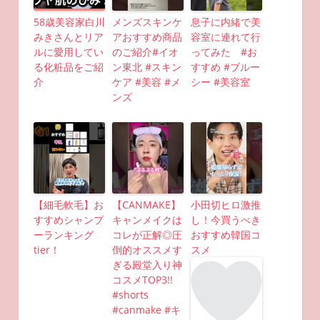
58歳美容家白川
メンズスキンケ
息子に内緒で美
みきさんとリア
アおすすめ商品
容室に連れて行
ルに愛用してい
のご紹介#イオ
ってみた #お
る化粧品をご紹
ン東北 #スキン
すすめ #ブルー
介
ケア #美容 #メ
シー #美容室
ンズ
【細毛軟毛】お
【CANMAKE】
小田切ヒロ激推
すすめシャンプ
キャンメイクは
し！今買うべき
ーランキング
コレが正解◎圧
おすすめ韓国コ
tier！
倒的オススメす
スメ
ぎる殿堂入り神
コスメTOP3!!
#shorts
#canmake #キ