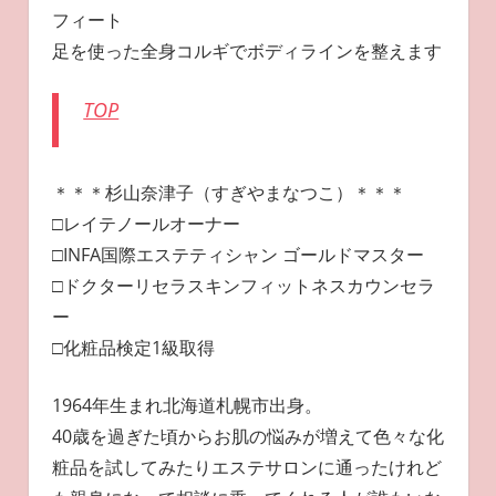
フィート
足を使った全身コルギでボディラインを整えます
TOP
＊＊＊杉山奈津子（すぎやまなつこ）＊＊＊
□レイテノールオーナー
□INFA国際エステティシャン ゴールドマスター
□ドクターリセラスキンフィットネスカウンセラ
ー
□化粧品検定1級取得
1964年生まれ北海道札幌市出身。
40歳を過ぎた頃からお肌の悩みが増えて色々な化
粧品を試してみたりエステサロンに通ったけれど