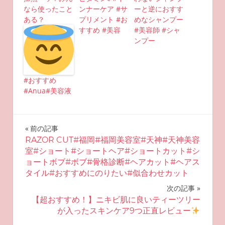
なら使ったこと
ンナーケア #サ
ーと逆におすす
ある？
プリメント #お
めなシャンプー
すすめ #美容
#美容師 #シャ
ンプー
#おすすめ
#Anua#美容液
投
前の記事
RAZOR CUT#福岡#福岡美容室#天神#天神美容
稿
室#ショート#ショートヘア#ショートカット#シ
ョートボブ#ボブ#骨格診断#ヘアカット#ヘアス
ナ
タイル#おすすめにのりたい#似合わせカット
ビ
次の記事
【超おすすめ！】ニキビ肌に良いティーツリー
ゲ
が入ったスキンケア9つ正直レビュー