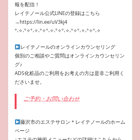
報を配信！
レイテノール公式LINEの登録はこちら
→https://lin.ee/uV3kj4
°˖✧˖°✧°˖✧˖°✧°˖✧˖°✧°˖✧˖°✧°˖✧˖°✧°˖✧
レイテノールのオンラインカウンセリング
個別のご相談やご質問はオンラインカウンセリン
グ♪
ADS化粧品のご利用をお考えの方は是非ご利用く
ださいませ。
ご予約・お問い合わせ
藤沢市のエステサロン＊レイテノールのホーム
ページ
↓エステの施術メニューなどの詳細はこちらから