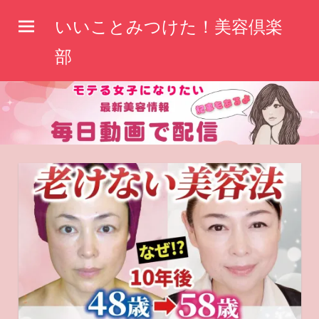
コ
いいことみつけた！美容倶楽
ン
テ
部
ン
ツ
へ
ス
キ
ッ
プ