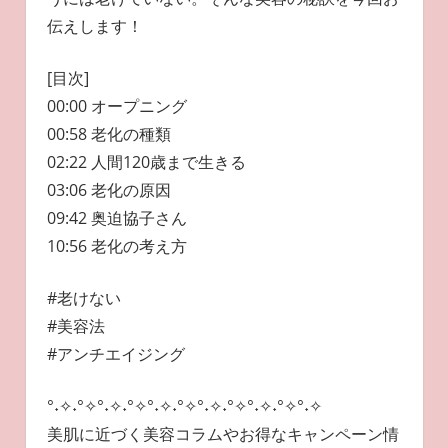
伝えします！
[目次]
00:00 オープニング
00:58 老化の種類
02:22 人間120歳まで生きる
03:06 老化の原因
09:42 奥迫協子さん
10:56 老化の考え方
#老けない
#美容法
#アンチエイジング
°˖✧˖°✧°˖✧˖°✧°˖✧˖°✧°˖✧˖°✧°˖✧˖°✧°˖✧
美肌に近づく美容コラムやお得なキャンペーン情