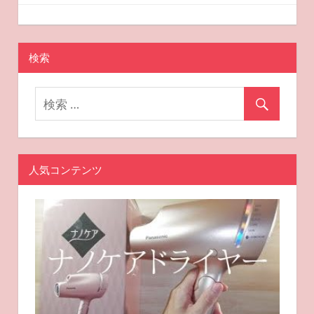
ー
2022-10-01
miyu
おすすめ美容
シ
ョ
検索
ン
人気コンテンツ