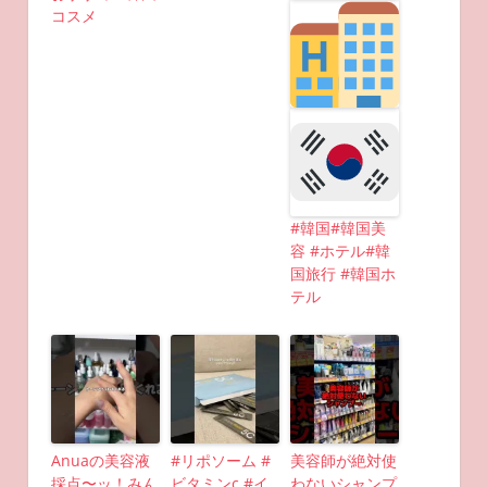
コスメ
#韓国#韓国美
容 #ホテル#韓
国旅行 #韓国ホ
テル
Anuaの美容液
#リポソーム #
美容師が絶対使
採点〜ッ！みん
ビタミンc #イ
わないシャンプ