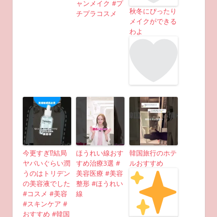
ャンメイク #プ
秋冬にぴったり
チプラコスメ
メイクができる
わよ
今更すぎ⁉︎結局
ほうれい線おす
韓国旅行のホテ
ヤバいぐらい潤
すめ治療3選 #
ルおすすめ
うのはトリデン
美容医療 #美容
の美容液でした
整形 #ほうれい
#コスメ #美容
線
#スキンケア #
おすすめ #韓国