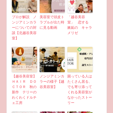
プロが解説 ノ
美容室で頭皮ト
「越谷美容
ンジアミンカラ
ラブルが出た時
室」 恋する
ーについての対
に見る動画
嫉妬の キャラ
談【北越谷美容
メリゼ
室】
【越谷美容室】
ノンジアミンカ
困っている人は
ＨＡＩＲ ＤＯ
ラーの様子【越
たくさん居る、
ＣＴＯＲ 秋の
谷美容室】
でも寄り添って
新作 テリーの
くれる美容室が
わくわくドルチ
なかったストー
ェ工房
リー