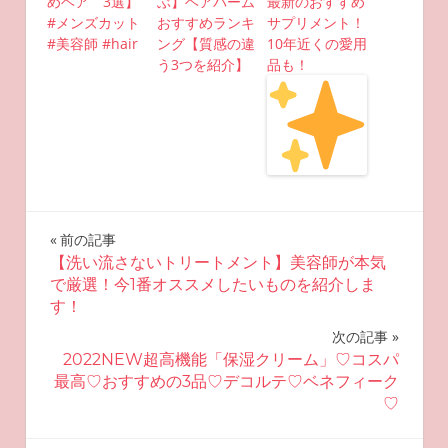
めヘア 3選】
ぶ】ヘアバーム
最新のおすすめ
#メンズカット
おすすめランキ
サプリメント！
#美容師 #hair
ング【質感の違
10年近くの愛用
う3つを紹介】
品も！
投
前の記事
【洗い流さないトリートメント】美容師が本気
稿
で厳選！今1番オススメしたいものを紹介しま
す！
ナ
次の記事
ビ
2022NEW超高機能「保湿クリーム」♡コスパ
最高♡おすすめの3品♡デコルテ♡ベネフィーク
ゲ
♡
ー