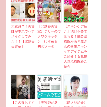
大変身？！美容
【北越谷美容
【スキンケア紹
師が本気でヘア
室】テリーのワ
介】洗顔不要で
メイクしてみ
クワクキッチ
落ちる！鍼灸治
た！！【北越谷
ン ゆず薫る
療院寿あき屋さ
美容室】
初恋ソーダ
んの衝撃スキン
ケアアイテムを
ご紹介！＆札幌
人気治療院をご
紹介！
【この春おすす
【美容師が選
【購入品紹介】