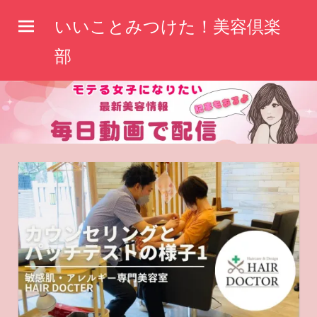
コ
いいことみつけた！美容倶楽
ン
テ
部
ン
ツ
へ
ス
キ
ッ
プ