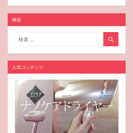
2022-09-29
miyu
おすすめ美容
シ
ョ
検索
ン
人気コンテンツ