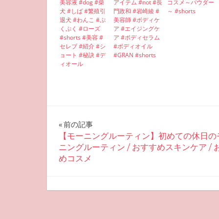
美容液 #dog #柴
アイテム #not #長
コスメ～パウダー
犬 #しば #繁殖引
門政和 #岩崎綾 #
～ #shorts
退犬 #わんこ #ぷ
美容師 #ボディケ
くぷく #ローズ
ア #エイジングケ
#shorts #美容 #
ア #ボディセラム
セレブ #紹介 #シ
#ボディオイル
ョート #秘訣 #デ
#GRAN #shorts
ィオール
投
前の記事
【モーニングルーティン】初めての休日の
稿
ニングルーティン / おすすめスキンケア / 
めコスメ
ナ
ビ
2022-09-26
miyu
おすすめ美容
ゲ