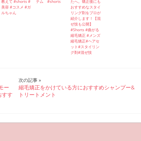
教えて #shorts #
テム #shorts
たへ。矯正後にも
美容 #コスメ #ガ
おすすめなスタイ
ルちゃん
リング剤をプロが
紹介します！【混
ぜ技も公開】
#Shorts #曲がる
縮毛矯正 #メンズ
縮毛矯正#ヘアセ
ット#スタイリン
グ剤#混ぜ技
次の記事
モー
縮毛矯正をかけている方におすすめシャンプー&
おすす
トリートメント