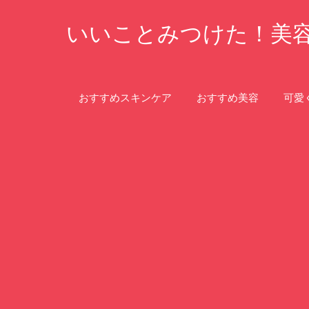
コ
いいことみつけた！美
ン
テ
ン
ツ
おすすめスキンケア
おすすめ美容
可愛
へ
ス
キ
ッ
プ