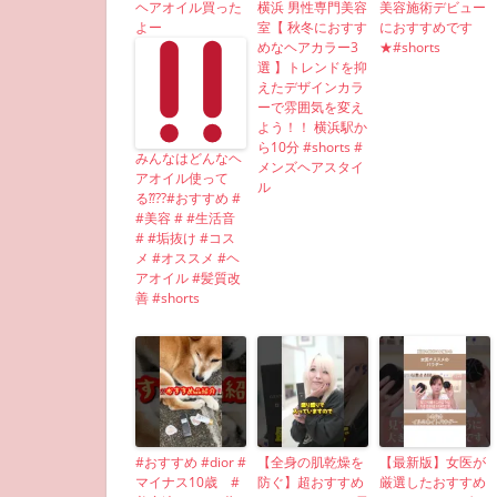
ヘアオイル買った
横浜 男性専門美容
美容施術デビュー
よー
室【 秋冬におすす
におすすめです
めなヘアカラー3
★#shorts
選 】トレンドを抑
えたデザインカラ
ーで雰囲気を変え
よう！！ 横浜駅か
ら10分 #shorts #
みんなはどんなヘ
メンズヘアスタイ
アオイル使って
ル
る⁇??#おすすめ #
#美容 # #生活音
# #垢抜け #コス
メ #オススメ #ヘ
アオイル #髪質改
善 #shorts
#おすすめ #dior #
【全身の肌乾燥を
【最新版】女医が
マイナス10歳 #
防ぐ】超おすすめ
厳選したおすすめ