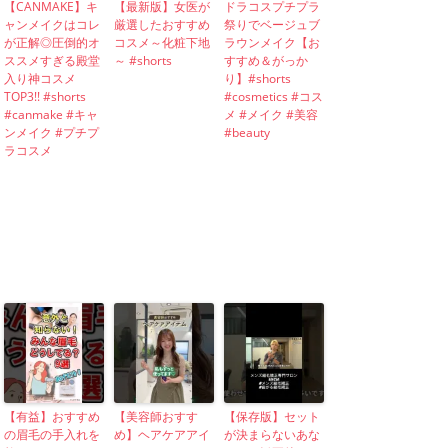
【CANMAKE】キ
【最新版】女医が
ドラコスプチプラ
ャンメイクはコレ
厳選したおすすめ
祭りでベージュブ
が正解◎圧倒的オ
コスメ～化粧下地
ラウンメイク【お
ススメすぎる殿堂
～ #shorts
すすめ＆がっか
入り神コスメ
り】#shorts
TOP3!! #shorts
#cosmetics #コス
#canmake #キャ
メ #メイク #美容
ンメイク #プチプ
#beauty
ラコスメ
【有益】おすすめ
【美容師おすす
【保存版】セット
の眉毛の手入れを
め】ヘアケアアイ
が決まらないあな