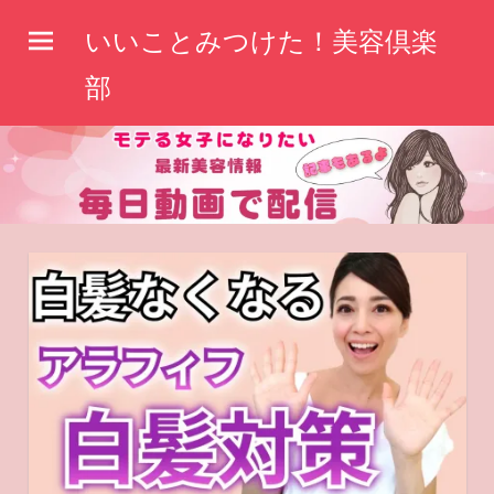
コ
いいことみつけた！美容倶楽
ン
テ
部
ン
ツ
へ
ス
キ
ッ
プ