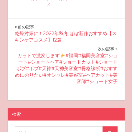
メ
投
前の記事
乾燥対策に！2022年秋冬 ほぼ新作おすすめ【ス
稿
キンケアコスメ】12選
ナ
次の記事
カットで激変します
#福岡#福岡美容室#ショ
ビ
ート#ショートヘア#ショートカット#ショート
ボブ#ボブ#天神#天神美容室#骨格診断#おすす
ゲ
めにのりたい#オシャレ#美容室#ヘアカット#美
容師#ショート女子
ー
シ
2022-09-23
miyu
おすすめ美容
ョ
検索
ン