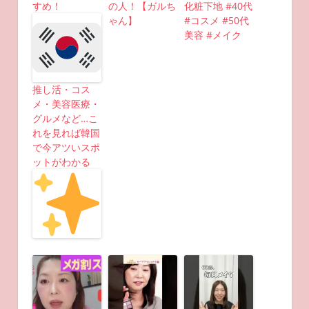
すめ！
の人！【ガルち
化粧下地 #40代
ゃん】
#コスメ #50代
美容 #メイク
推し活・コス
メ・美容医療・
グルメなど…こ
れを見れば韓国
で今アツいスポ
ットがわかる