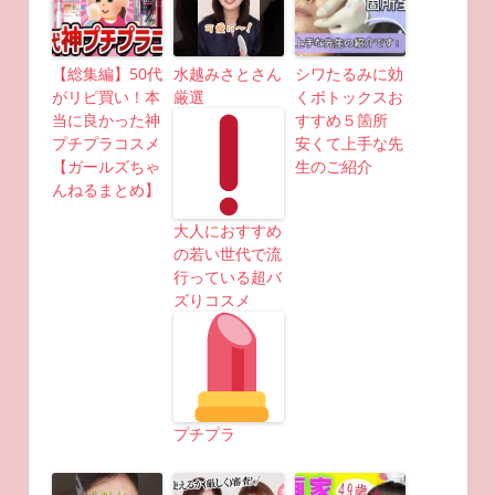
【総集編】50代
水越みさとさん
シワたるみに効
がリピ買い！本
厳選
くボトックスお
当に良かった神
すすめ５箇所
プチプラコスメ
安くて上手な先
【ガールズちゃ
生のご紹介
んねるまとめ】
大人におすすめ
の若い世代で流
行っている超バ
ズりコスメ
プチプラ