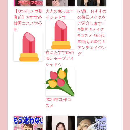
【Qoo10メガ割
大人の色っぽア
63歳、おすすめ
直前】おすすめ
イシャドウ
の毎日メイクを
韓国コスメ大公
ご紹介します！
開
#美容 #メイク
#コスメ #60代
#50代 #40代 #
アンチエイジン
春におすすめの
グ
淡いモーブアイ
シャドウ
2024年新作コ
スメ