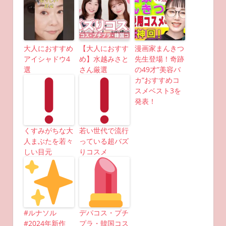
大人におすすめ
【大人におすす
漫画家まんきつ
アイシャドウ4
め】水越みさと
先生登場！奇跡
選
さん厳選
の49才”美容バ
カ”おすすめコ
スメベスト3を
発表！
くすみがちな大
若い世代で流行
人まぶたを若々
っている超バズ
しい目元
りコスメ
#ルナソル
デパコス・プチ
#2024年新作
プラ・韓国コス