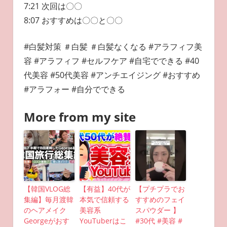
7:21 次回は〇〇
8:07 おすすめは〇〇と〇〇
#白髪対策 ＃白髪 ＃白髪なくなる #アラフィフ美
容 #アラフィフ #セルフケア #自宅でできる #40
代美容 #50代美容 #アンチエイジング #おすすめ
#アラフォー #自分でできる
More from my site
【韓国VLOG総
【有益】40代が
【プチプラでお
集編】毎月渡韓
本気で信頼する
すすめのフェイ
のヘアメイク
美容系
スパウダー 】
Georgeがおす
YouTuberはこ
#30代 #美容 #