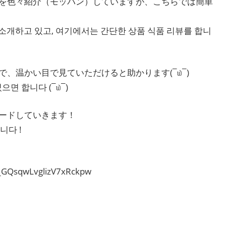
を色々紹介（モッパン）していますが、こちらでは簡単
개하고 있고, 여기에서는 간단한 상품 식품 리뷰를 합니
、温かい目で見ていただけると助かります(¯௰¯)
면 합니다 (¯௰¯)
ードしていきます！
니다 !
_GQsqwLvglizV7xRckpw