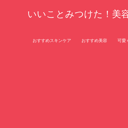
コ
いいことみつけた！美
ン
テ
ン
ツ
おすすめスキンケア
おすすめ美容
可愛
へ
ス
キ
ッ
プ