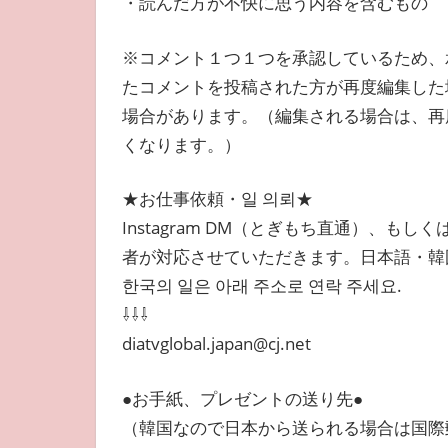
・読んだ方が不快に思う内容を含むもの
※コメント１つ１つを承認しているため、
たコメントを投稿された方が再度編集した
場合があります。（編集される場合は、再
くなります。）
★お仕事依頼・일 의뢰★
Instagram DM（とぎもち直通）、
者が対応させていただきます。日本語・韓
한국의 일은 아래 주소로 연락 주세요.
⇩⇩⇩
diatvglobal.japan@cj.net
●お手紙、プレゼントの送り先●
（韓国なので日本から送られる場合は国際