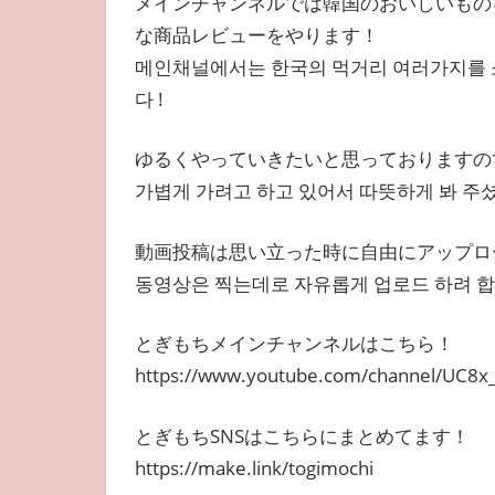
メインチャンネルでは韓国のおいしいもの
な商品レビューをやります！
메인채널에서는 한국의 먹거리 여러가지를 소
다 !
ゆるくやっていきたいと思っておりますので
가볍게 가려고 하고 있어서 따뜻하게 봐 주셨으
動画投稿は思い立った時に自由にアップロ
동영상은 찍는데로 자유롭게 업로드 하려 합
とぎもちメインチャンネルはこちら！
https://www.youtube.com/channel/UC8x
とぎもちSNSはこちらにまとめてます！
https://make.link/togimochi