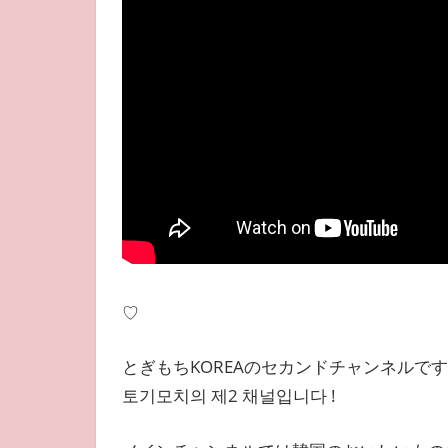
♡
とぎもちKOREAのセカンドチャンネルで
토기모치의 제2 채널입니다 !