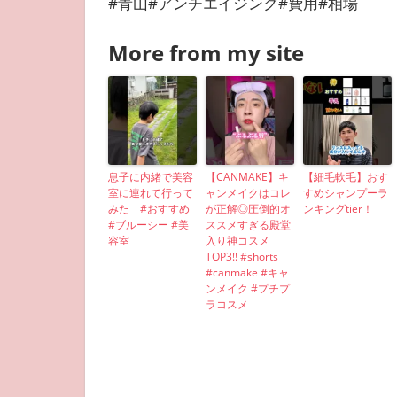
#青山#アンチエイジング#費用#相場
More from my site
息子に内緒で美容
【CANMAKE】キ
【細毛軟毛】おす
室に連れて行って
ャンメイクはコレ
すめシャンプーラ
みた #おすすめ
が正解◎圧倒的オ
ンキングtier！
#ブルーシー #美
ススメすぎる殿堂
容室
入り神コスメ
TOP3!! #shorts
#canmake #キャ
ンメイク #プチプ
ラコスメ