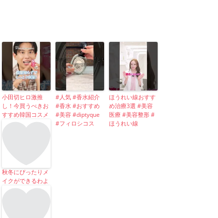
小田切ヒロ激推
#人気 #香水紹介
ほうれい線おすす
し！今買うべきお
#香水 #おすすめ
め治療3選 #美容
すすめ韓国コスメ
#美容 #diptyque
医療 #美容整形 #
#フィロシコス
ほうれい線
秋冬にぴったりメ
イクができるわよ