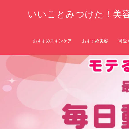
コ
いいことみつけた！美
ン
テ
ン
ツ
おすすめスキンケア
おすすめ美容
可愛
へ
ス
キ
ッ
プ