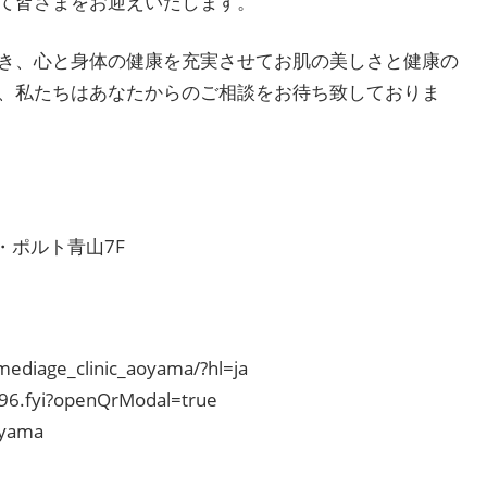
て皆さまをお迎えいたします。
き、心と身体の健康を充実させてお肌の美しさと健康の
、私たちはあなたからのご相談をお待ち致しておりま
 ラ・ポルト青山7F
ediage_clinic_aoyama/?hl=ja
396.fyi?openQrModal=true
oyama