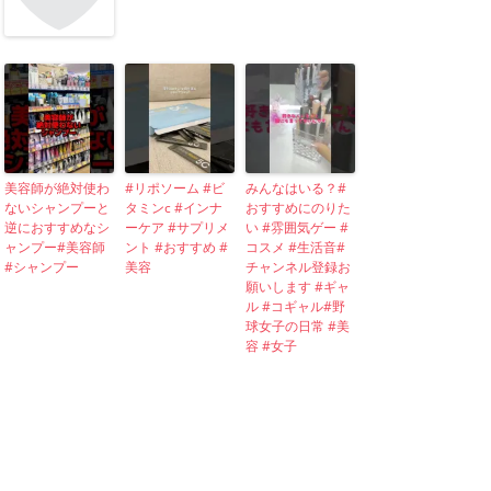
美容師が絶対使わ
#リポソーム #ビ
みんなはいる？#
ないシャンプーと
タミンc #インナ
おすすめにのりた
逆におすすめなシ
ーケア #サプリメ
い #雰囲気ゲー #
ャンプー#美容師
ント #おすすめ #
コスメ #生活音#
#シャンプー
美容
チャンネル登録お
願いします #ギャ
ル #コギャル#野
球女子の日常 #美
容 #女子