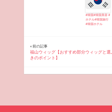
#韓国#韓国美容 #
ホテル#韓国旅行
#韓国ホテル
投
前の記事
福山ウィッグ【おすすめ部分ウィッグと選
稿
きのポイント】
ナ
2022-09-16
miyu
おすすめ美容
ビ
ゲ
ー
シ