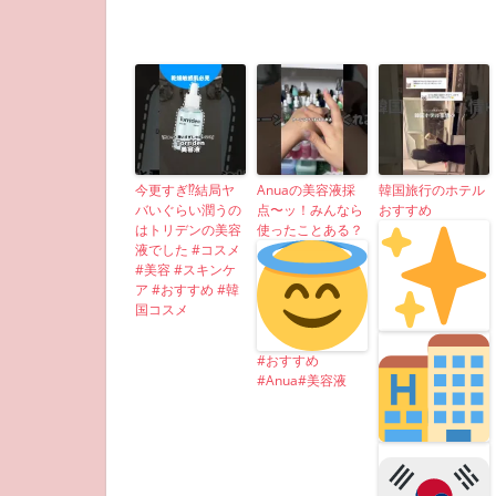
今更すぎ⁉︎結局ヤ
Anuaの美容液採
韓国旅行のホテル
バいぐらい潤うの
点〜ッ！みんなら
おすすめ
はトリデンの美容
使ったことある？
液でした #コスメ
#美容 #スキンケ
ア #おすすめ #韓
国コスメ
#おすすめ
#Anua#美容液