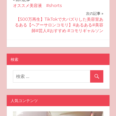
投
オススメ美容液 #shorts
稿
次の記事
ナ
【500万再生】TikTokで大バズりした美容室あ
るある【ヘアーサロンコモリ】#あるある#美容
ビ
師#芸人#おすすめ #コモリギャルソン
ゲ
2022-09-14
miyu
おすすめ美容
ー
検索
シ
ョ
ン
人気コンテンツ