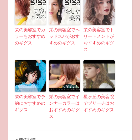
栄の美容室でカ
栄の美容室でヘ
栄の美容室でト
ラーもおすすめ
ッドスパがおす
リートメントが
のギグス
すめのギグス
おすすめのギグ
ス
栄の美容室で予
栄の美容室でイ
星ヶ丘の美容院
約におすすめの
ンナーカラーは
でブリーチはお
ギグス
おすすめのギグ
すすめのギグス
ス
前の記事