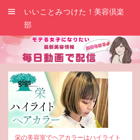
コ
いいことみつけた！美容倶楽
ン
テ
部
ン
ツ
へ
ス
キ
ッ
プ
栄の美容室でヘアカラーはハイライト