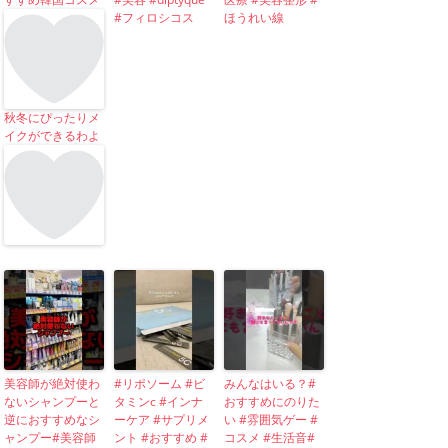
#フィロシコス
ほうれい線
秋冬にぴったりメ
イクができるわよ
美容師が絶対使わ
#リポソーム #ビ
みんなはいる？#
ないシャンプーと
タミンc #インナ
おすすめにのりた
逆におすすめなシ
ーケア #サプリメ
い #雰囲気ゲー #
ャンプー#美容師
ント #おすすめ #
コスメ #生活音#