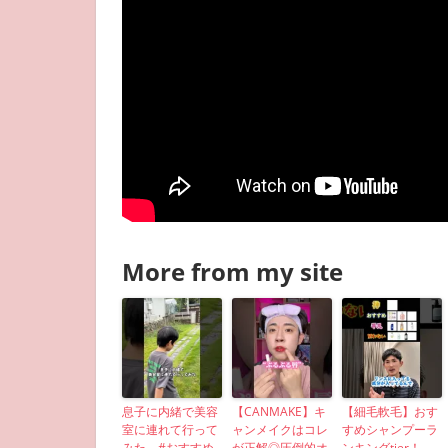
More from my site
息子に内緒で美容
【CANMAKE】キ
【細毛軟毛】おす
室に連れて行って
ャンメイクはコレ
すめシャンプーラ
みた #おすすめ
が正解◎圧倒的オ
ンキングtier！