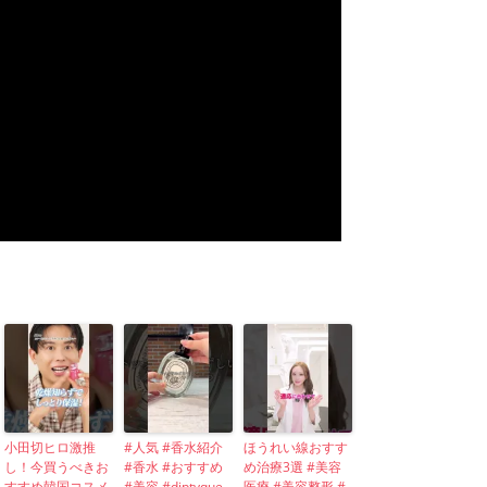
小田切ヒロ激推
#人気 #香水紹介
ほうれい線おすす
し！今買うべきお
#香水 #おすすめ
め治療3選 #美容
すすめ韓国コスメ
#美容 #diptyque
医療 #美容整形 #