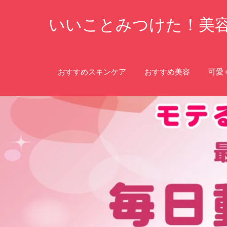
コ
いいことみつけた！美
ン
テ
ン
ツ
おすすめスキンケア
おすすめ美容
可愛
へ
ス
キ
ッ
プ