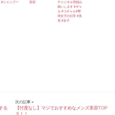
#シャンプー
美容
チャンネル登録お
願いします #ギャ
ル #コギャル#野
球女子の日常 #美
容 #女子
次の記事
する
【忖度なし】マジでおすすめなメンズ美容TOP
３！！