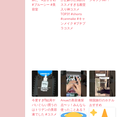
#ブルーシー #美
ススメすぎる殿堂
容室
入り神コスメ
TOP3!! #shorts
#canmake #キャ
ンメイク #プチプ
ラコスメ
今更すぎ⁉︎結局ヤ
Anuaの美容液採
韓国旅行のホテル
バいぐらい潤うの
点〜ッ！みんなら
おすすめ
はトリデンの美容
使ったことある？
液でした #コスメ