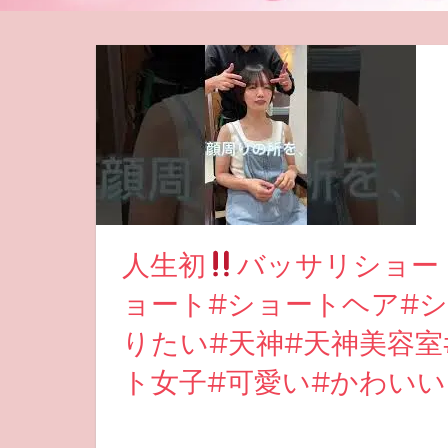
人生初
バッサリショー
ョート#ショートヘア#
りたい#天神#天神美容室
ト女子#可愛い#かわいい