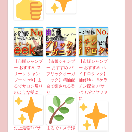
【市販シャンプ
【市販シャンプ
【市販シャンプ
ー おすすめ ス
ー おすすめ パ
ー おすすめ ハ
リーク シャン
ブリックオーガ
イドロタンク】
プー sleek】ま
ニック】精油配
補修No. 1⁉︎ケラ
るでサロン帰り
合で癒される香
チン配合 パサ
のような髪に
り
パサがツヤツヤ
に
史上最強⁉︎パサ
まるでエステ帰