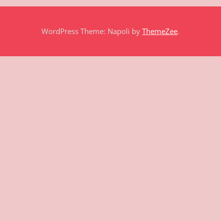
WordPress Theme: Napoli by
ThemeZee
.