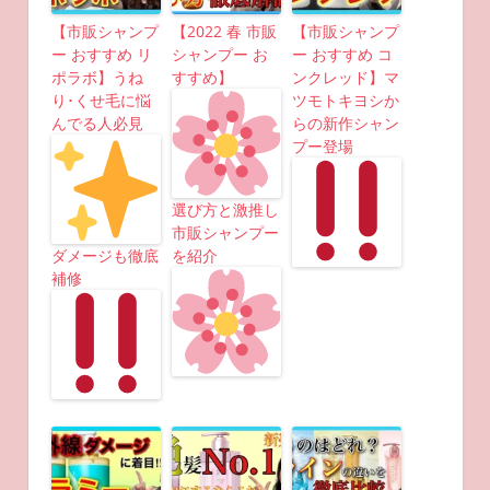
【市販シャンプ
【2022 春 市販
【市販シャンプ
ー おすすめ リ
シャンプー お
ー おすすめ コ
ポラボ】うね
すすめ】
ンクレッド】マ
り･くせ毛に悩
ツモトキヨシか
んでる人必見
らの新作シャン
プー登場
選び方と激推し
市販シャンプー
ダメージも徹底
を紹介
補修