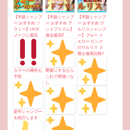
【市販シャンプ
【市販シャンプ
【市販シャンプ
ー おすすめ ソ
ー おすすめ ア
ー おすすめ ウ
ラミー】UVダ
ンドプリズム】
ルリスシャンプ
メージに着目
過去最高⁉︎
ー】ブルー イ
エロー ピンク
のウルリス ３
種を徹底比較‼︎
カラーの褪色も
艶髪にするなら
予防
これで間違いな
し
新作シャンプー
を紹介します