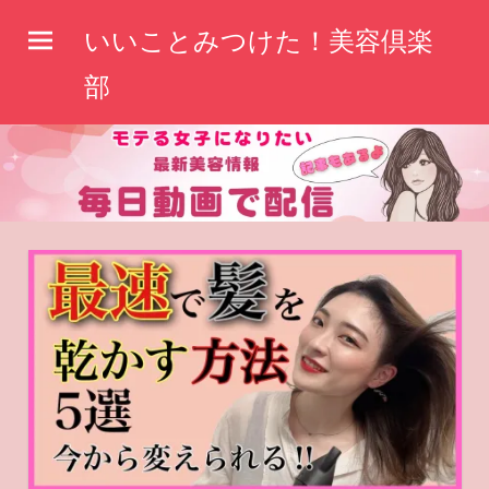
コ
いいことみつけた！美容倶楽
ン
テ
部
ン
ツ
へ
ス
キ
ッ
プ