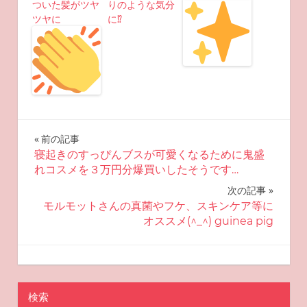
ついた髪がツヤ
りのような気分
ツヤに
に⁉︎
投
前の記事
寝起きのすっぴんブスが可愛くなるために鬼盛
稿
れコスメを３万円分爆買いしたそうです…
ナ
次の記事
モルモットさんの真菌やフケ、スキンケア等に
ビ
オススメ(^_^) guinea pig
ゲ
2022-08-17
miyu
おすすめ美容
ー
検索
シ