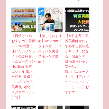
【日焼け止め
【激しくおすす
【女性必見】現
おすすめ】最新
め】Amazonプ
役美容師がおす
2023年の夏に
ライムセールで
すめする髪の毛
使いたいサンラ
買うべき美容・
がサラサラにな
イトのご紹介。
スキンケア製
る、頭皮ケア、
【ニュースキン
品！
薄毛改善シャン
Nu Skin 美容
プーNu
エシカル 環境
Skin（ニュース
自然派 肌 優し
キン）【アバプ
い スキンケア
ヒモニシャンプ
美容 海 老化 ア
ー・リンス】お
スタキサンチン
すすめ
予防】