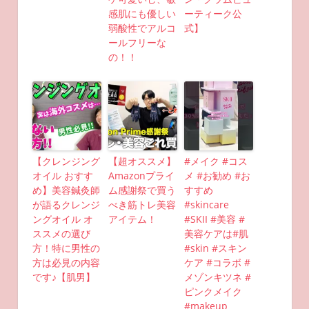
感肌にも優しい
ーティーク公
弱酸性でアルコ
式】
ールフリーな
の！！
【クレンジング
【超オススメ】
#メイク #コス
オイル おすす
Amazonプライ
メ #お勧め #お
め】美容鍼灸師
ム感謝祭で買う
すすめ
が語るクレンジ
べき筋トレ美容
#skincare
ングオイル オ
アイテム！
#SKII #美容 #
ススメの選び
美容ケアは#肌
方！特に男性の
#skin #スキン
方は必見の内容
ケア #コラボ #
です♪【肌男】
メゾンキツネ #
ピンクメイク
#makeup