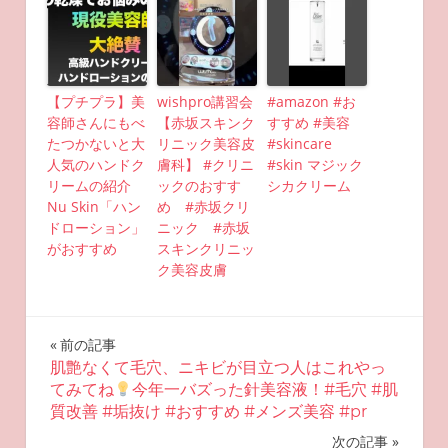
【プチプラ】美
wishpro講習会
#amazon #お
容師さんにもべ
【赤坂スキンク
すすめ #美容
たつかないと大
リニック美容皮
#skincare
人気のハンドク
膚科】 #クリニ
#skin マジック
リームの紹介
ックのおすす
シカクリーム
Nu Skin「ハン
め #赤坂クリ
ドローション」
ニック #赤坂
がおすすめ
スキンクリニッ
ク美容皮膚
投
前の記事
肌艶なくて毛穴、ニキビが目立つ人はこれやっ
稿
てみてね
今年一バズった針美容液！#毛穴 #肌
質改善 #垢抜け #おすすめ #メンズ美容 #pr
ナ
次の記事