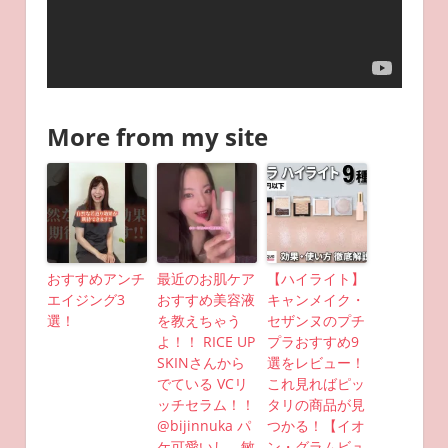
More from my site
おすすめアンチ
最近のお肌ケア
【ハイライト】
エイジング3
おすすめ美容液
キャンメイク・
選！
を教えちゃう
セザンヌのプチ
よ！！ RICE UP
プラおすすめ9
SKINさんから
選をレビュー！
でている VCリ
これ見ればピッ
ッチセラム！！
タリの商品が見
@bijinnuka パ
つかる！【イオ
ケ可愛いし、敏
ン・グラムビュ