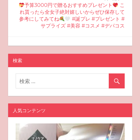
ビ
予算3000円で贈るおすすめプレゼント
こ
れ貰ったら全女子絶対嬉しいからぜひ保存して
ゲ
参考にしてみてね
#誕プレ #プレゼント #
サプライズ #美容 #コスメ #デパコス
ー
シ
2025-11-10
miyu
おすすめ美容
ョ
検索
ン
人気コンテンツ