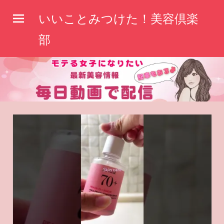
コ
いいことみつけた！美容倶楽
ン
テ
部
ン
ツ
へ
ス
キ
ッ
プ