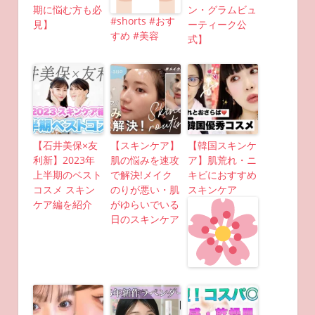
期に悩む方も必
ン・グラムビュ
#shorts #おす
見】
ーティーク公
すめ #美容
式】
【石井美保×友
【スキンケア】
【韓国スキンケ
利新】2023年
肌の悩みを速攻
ア】肌荒れ・ニ
上半期のベスト
で解決!メイク
キビにおすすめ
コスメ スキン
のりが悪い・肌
スキンケア
ケア編を紹介
がゆらいでいる
日のスキンケア