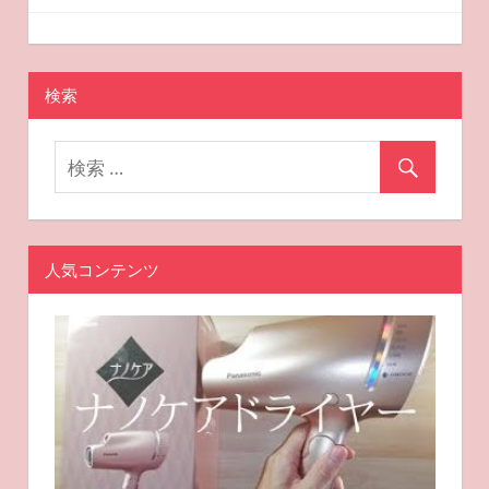
ー
2025-11-06
miyu
おすすめ美容
シ
ョ
検索
ン
人気コンテンツ