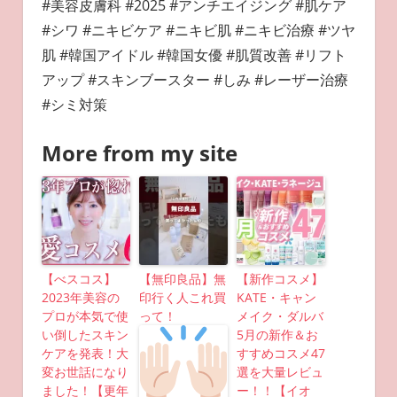
#美容皮膚科 #2025 #アンチエイジング #肌ケア
#シワ #ニキビケア #ニキビ肌 #ニキビ治療 #ツヤ
肌 #韓国アイドル #韓国女優 #肌質改善 #リフト
アップ #スキンブースター #しみ #レーザー治療
#シミ対策
More from my site
【べスコス】
【無印良品】無
【新作コスメ】
2023年美容の
印行く人これ買
KATE・キャン
プロが本気で使
って！
メイク・ダルバ
い倒したスキン
5月の新作＆お
ケアを発表！大
すすめコスメ47
変お世話になり
選を大量レビュ
ました！【更年
ー！！【イオ