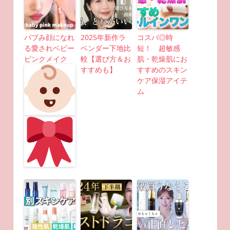
バブみ顔になれ
2025年新作ラ
コスパ◎時
る愛されベビー
ベンダー下地比
短！ 超敏感
ピンクメイク
較【選び方＆お
肌・乾燥肌にお
すすめも】
すすめのスキン
ケア保湿アイテ
ム