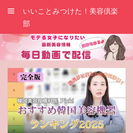
コ
いいことみつけた！美容倶楽
ン
テ
部
ン
ツ
へ
ス
キ
ッ
プ