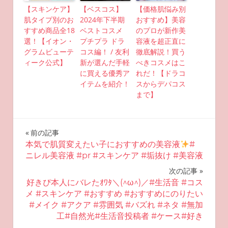
【スキンケア】
【ベスコス】
【価格肌悩み別
肌タイプ別のお
2024年下半期
おすすめ】美容
すすめ商品全18
ベストコスメ
のプロが新作美
選！【イオン・
プチプラ ドラ
容液を超正直に
グラムビューテ
コス編！ / 友利
徹底解説！買う
ィーク公式】
新が選んだ手軽
べきコスメはこ
に買える優秀ア
れだ！【ドラコ
イテムを紹介！
スからデパコス
まで】
投
前の記事
本気で肌質変えたい子におすすめの美容液
#
稿
ニレル美容液 #pr #スキンケア #垢抜け #美容液
ナ
次の記事
好きぴ本人にバレたｵﾜﾀ＼(^ω^)／#生活音 #コス
ビ
メ #スキンケア #おすすめ #おすすめにのりたい
#メイク #アクア #雰囲気 #バズれ #ネタ #無加
ゲ
工#自然光#生活音投稿者 #ケース#好き