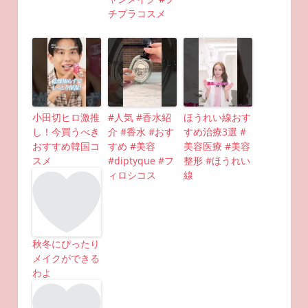
チプラコスメ
小田切ヒロ激推
#人気 #香水紹
ほうれい線おす
し！今買うべき
介 #香水 #おす
すめ治療3選 #
おすすめ韓国コ
すめ #美容
美容医療 #美容
スメ
#diptyque #フ
整形 #ほうれい
ィロシコス
線
秋冬にぴったり
メイクができる
わよ