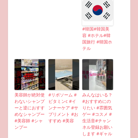
#韓国#韓国美
容 #ホテル#韓
国旅行 #韓国ホ
テル
美容師が絶対使
#リポソーム #
みんなはいる？
わないシャンプ
ビタミンc #イ
#おすすめにの
ーと逆におすす
ンナーケア #サ
りたい #雰囲気
めなシャンプー
プリメント #お
ゲー #コスメ #
#美容師 #シャ
すすめ #美容
生活音#チャン
ンプー
ネル登録お願い
します #ギャル