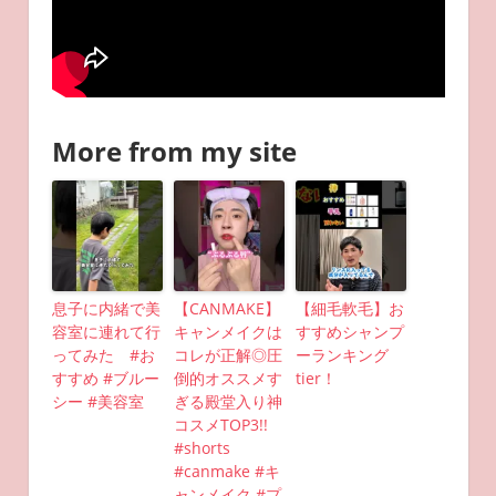
More from my site
息子に内緒で美
【CANMAKE】
【細毛軟毛】お
容室に連れて行
キャンメイクは
すすめシャンプ
ってみた #お
コレが正解◎圧
ーランキング
すすめ #ブルー
倒的オススメす
tier！
シー #美容室
ぎる殿堂入り神
コスメTOP3!!
#shorts
#canmake #キ
ャンメイク #プ