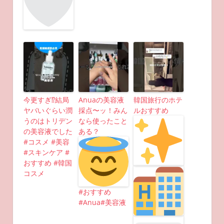
今更すぎ⁉︎結局
Anuaの美容液
韓国旅行のホテ
ヤバいぐらい潤
採点〜ッ！みん
ルおすすめ
うのはトリデン
なら使ったこと
の美容液でした
ある？
#コスメ #美容
#スキンケア #
おすすめ #韓国
コスメ
#おすすめ
#Anua#美容液