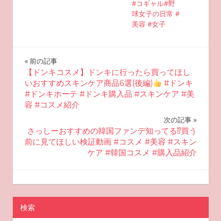
#コギャル#野
球女子の日常 #
美容 #女子
投
前の記事
【ドンキコスメ】ドンキに行ったら買ってほし
稿
いおすすめスキンケア商品6選(後編)
#ドンキ
#ドンキホーテ #ドンキ購入品 #スキンケア #美
ナ
容 #コスメ紹介
ビ
次の記事
さっしーおすすめの韓国ファンデ知ってる⁉︎買う
ゲ
前に見てほしい検証動画 #コスメ #美容 #スキン
ケア #韓国コスメ #購入品紹介
ー
シ
2025-10-24
miyu
おすすめ美容
ョ
検索
ン