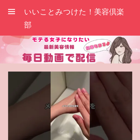
コ
いいことみつけた！美容倶楽
ン
テ
部
ン
ツ
へ
ス
キ
ッ
プ