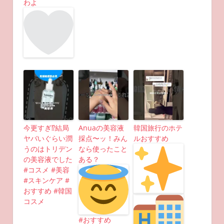
わよ
今更すぎ⁉︎結局
Anuaの美容液
韓国旅行のホテ
ヤバいぐらい潤
採点〜ッ！みん
ルおすすめ
うのはトリデン
なら使ったこと
の美容液でした
ある？
#コスメ #美容
#スキンケア #
おすすめ #韓国
コスメ
#おすすめ