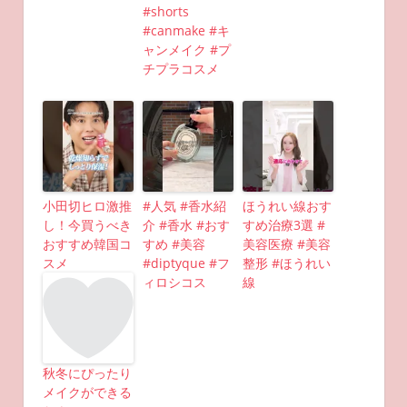
#shorts
#canmake #キ
ャンメイク #プ
チプラコスメ
小田切ヒロ激推
#人気 #香水紹
ほうれい線おす
し！今買うべき
介 #香水 #おす
すめ治療3選 #
おすすめ韓国コ
すめ #美容
美容医療 #美容
スメ
#diptyque #フ
整形 #ほうれい
ィロシコス
線
秋冬にぴったり
メイクができる