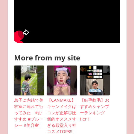
More from my site
息子に内緒で美
【CANMAKE】
【細毛軟毛】お
容室に連れて行
キャンメイクは
すすめシャンプ
ってみた #お
コレが正解◎圧
ーランキング
すすめ #ブルー
倒的オススメす
tier！
シー #美容室
ぎる殿堂入り神
コスメTOP3!!