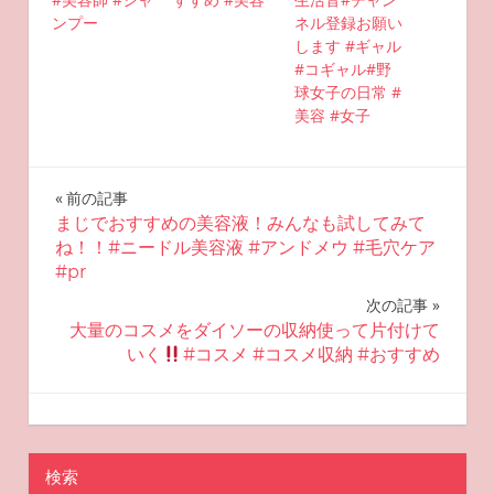
ンプー
ネル登録お願い
します #ギャル
#コギャル#野
球女子の日常 #
美容 #女子
投
前の記事
まじでおすすめの美容液！みんなも試してみて
稿
ね！！#ニードル美容液 #アンドメウ #毛穴ケア
#pr
ナ
次の記事
ビ
大量のコスメをダイソーの収納使って片付けて
いく
#コスメ #コスメ収納 #おすすめ
ゲ
ー
2025-10-19
miyu
おすすめ美容
シ
検索