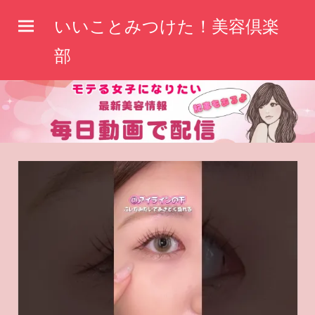
コ
いいことみつけた！美容倶楽
ン
テ
部
ン
ツ
へ
ス
キ
ッ
プ