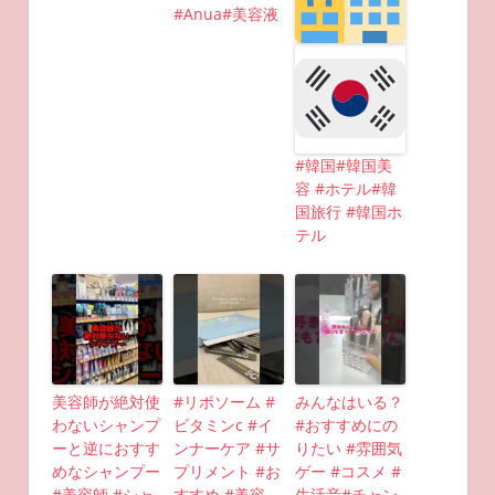
#Anua#美容液
#韓国#韓国美
容 #ホテル#韓
国旅行 #韓国ホ
テル
美容師が絶対使
#リポソーム #
みんなはいる？
わないシャンプ
ビタミンc #イ
#おすすめにの
ーと逆におすす
ンナーケア #サ
りたい #雰囲気
めなシャンプー
プリメント #お
ゲー #コスメ #
#美容師 #シャ
すすめ #美容
生活音#チャン